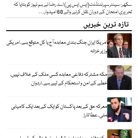
سکھر: سینئرسپرنٹنڈنٹ(ایس ایس پی) اسد رضا نے ہم نیوز کو بتایا کہ
تحریری امتحان کے دوران نقل کرنے والے 60 امیدوار…
تازہ ترین خبریں
امریکا ایران جنگ بندی معاہدہ آج یا کل متوقع ہے، امریکی
وزیر خزانہ
مکہ مشترکہ دفاعی معاہدہ کسی ملک کے خلاف نہیں،
خطے کے امن و استحکام کے لیے ہے، اردوان
معرکہ حق کے بعد پاکستان کو ایک کے بعد ایک کامیابی
ملی، عطا تارڑ