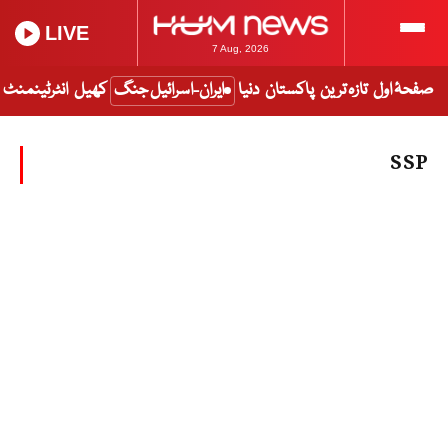
LIVE
7 Aug, 2026
صفحۂ اول
تازہ ترین
پاکستان
دنیا
ایران-اسرائیل جنگ
کھیل
انٹرٹینمنٹ
SSP