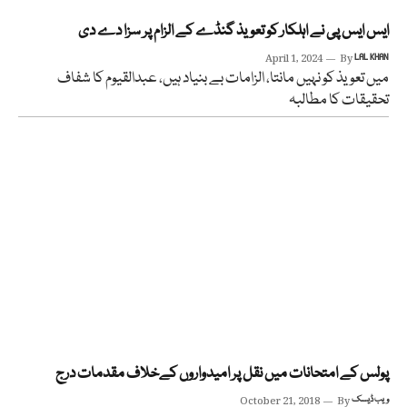
ایس ایس پی نے اہلکار کو تعویذ گنڈے کے الزام پر سزا دے دی
April 1, 2024
By
LAL KHAN
میں تعویذ کو نہیں مانتا، الزامات بے بنیاد ہیں، عبدالقیوم کا شفاف
تحقیقات کا مطالبہ
پولس کے امتحانات میں نقل پر امیدواروں کےخلاف مقدمات درج
ویب ڈیسک
By
October 21, 2018