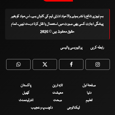
ہم نیوز پر شائع یا نشر ہونے والا مواد ادارتی ٹیم کی کاوش ہے۔ اس مواد کو بغیر
پیشگی اجازت کسی بھی صورت میں استعمال یا نقل کرنا درست نہیں۔ تمام
حقوق محفوظ ہیں © 2026
رابطہ کریں
پرائیویسی پالیسی
WhatsApp
Twitter
Facebook
Faceboo
صفحۂ اول
تازہ ترین
پاکستان
دنیا
معیشت
کھیل
تعلیم
صحت
انٹرٹینمنٹ
ٹیکنالوجی
دلچسپ و عجیب