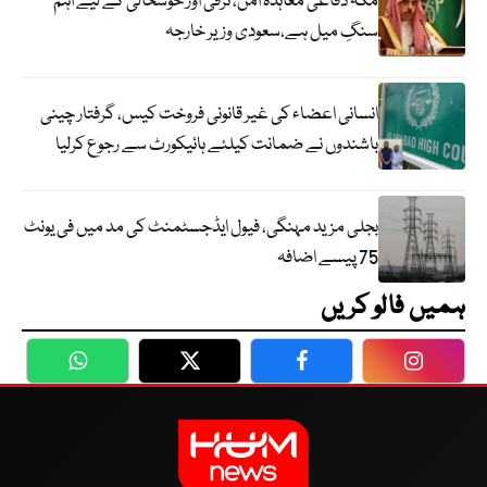
مکہ دفاعی معاہدہ امن، ترقی اور خوشحالی کے لیے اہم
سنگِ میل ہے،سعودی وزیر خارجہ
انسانی اعضاء کی غیر قانونی فروخت کیس، گرفتار چینی
باشندوں نے ضمانت کیلئے ہائیکورٹ سے رجوع کرلیا
بجلی مزید مہنگی، فیول ایڈجسٹمنٹ کی مد میں فی یونٹ
75 پیسے اضافہ
ہمیں فالو کریں
WhatsApp
Twitter
Facebook
Faceboo