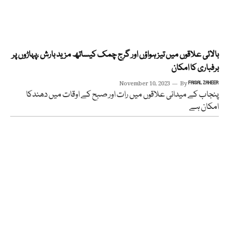
بالائی علاقوں میں تیز ہواؤں اور گرج چمک کیساتھ مزید بارش ،پہاڑوں پر
برفباری کا امکان
November 10, 2023
By
FAISAL ZAHEER
پنجاب کے میدانی علاقوں میں رات اور صبح کے اوقات میں دھندکا
امکان ہے