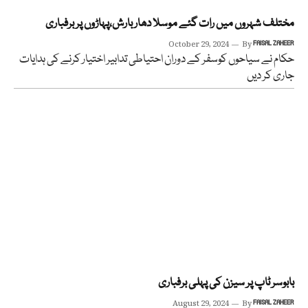
مختلف شہروں میں رات گئے موسلا دھاربارش،پہاڑوں پر برفباری
October 29, 2024
By
FAISAL ZAHEER
حکام نے سیاحوں کوسفر کے دوران احتیاطی تدابیر اختیار کرنے کی ہدایات
جاری کر دیں
بابوسر ٹاپ پر سیزن کی پہلی برفباری
August 29, 2024
By
FAISAL ZAHEER