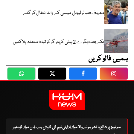
معروف فٹبالر لیونل میسی کے والد انتقال کر گئے
یکے بعد دیگرے 2 ہیلی کاپٹر گر کر تباہ؛ متعدد ہلاکتیں
ہمیں فالو کریں
WhatsApp
Twitter
Facebook
Faceboo
ہم نیوز پر شائع یا نشر ہونے والا مواد ادارتی ٹیم کی کاوش ہے۔ اس مواد کو بغیر