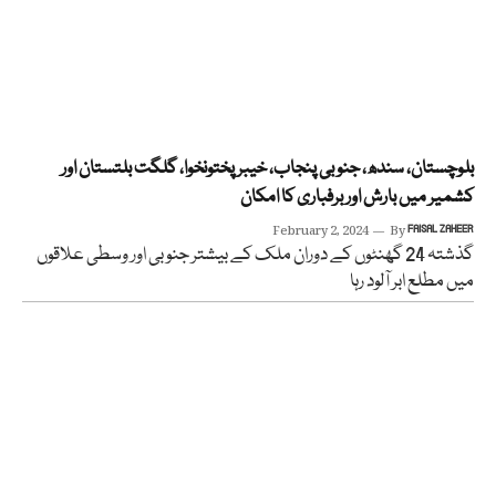
بلوچستان، سندھ، جنوبی پنجاب، خیبر پختونخوا، گلگت بلتستان اور
کشمیر میں بارش اور برفباری کا امکان
February 2, 2024
By
FAISAL ZAHEER
گذشتہ 24 گھنٹوں کے دوران ملک کے بیشتر جنوبی اور وسطی علاقوں
میں مطلع ابر آلود رہا