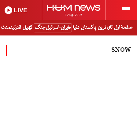
LIVE
9 Aug, 2026
صفحۂ اول
تازہ ترین
پاکستان
دنیا
ایران-اسرائیل جنگ
کھیل
انٹرٹینمنٹ
SNOW