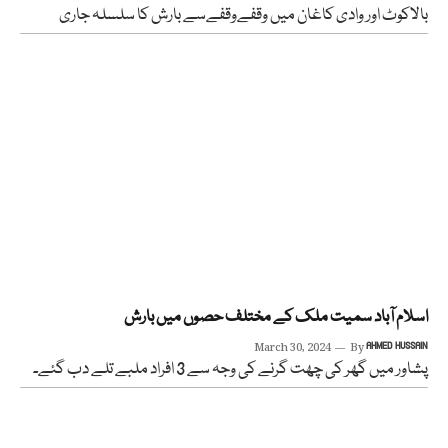
بالاکوٹ اور وادی کاغان میں وقفےوقفےسے بارش کا سلسلہ جاری
اسلام آباد سمیت ملک کے مختلف حصوں میں بارش
March 30, 2024
By
AHMED HUSSAIN
پشاور میں گھر کی چھت گرنے کی وجہ سے 3 افراد ملبے تلے دب گئے۔