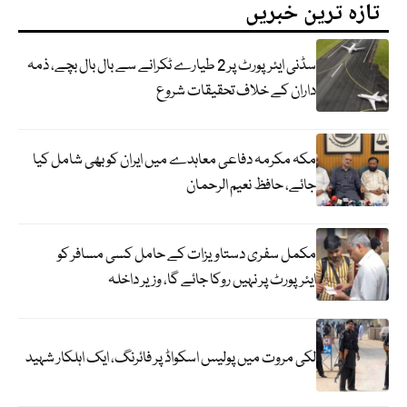
تازہ ترین خبریں
سڈنی ایئرپورٹ پر 2 طیارے ٹکرانے سے بال بال بچے، ذمہ
داران کے خلاف تحقیقات شروع
مکہ مکرمہ دفاعی معاہدے میں ایران کو بھی شامل کیا
جائے، حافظ نعیم الرحمان
مکمل سفری دستاویزات کے حامل کسی مسافر کو
ایئرپورٹ پر نہیں روکا جائے گا، وزیر داخلہ
لکی مروت میں پولیس اسکواڈ پر فائرنگ، ایک اہلکار شہید