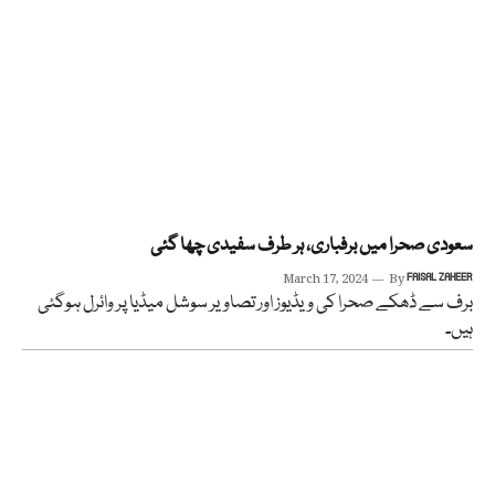
سعودی صحرا میں برفباری، ہر طرف سفیدی چھا گئی
March 17, 2024
By
FAISAL ZAHEER
برف سے ڈھکے صحرا کی ویڈیوز اور تصاویر سوشل میڈیا پر وائرل ہوگئی
ہیں۔