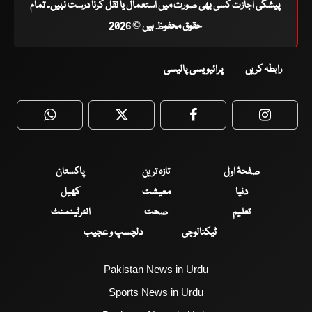
پیشگی اجازت کسی بھی صورت میں استعمال یا نقل کرنا درست نہیں۔ تمام
حقوق محفوظ ہیں © 2026
رابطہ کریں
پرائیویسی پالیسی
WhatsApp
Twitter
Facebook
Faceboo
صفحۂ اول
تازہ ترین
پاکستان
دنیا
معیشت
کھیل
تعلیم
صحت
انٹرٹینمنٹ
ٹیکنالوجی
دلچسپ و عجیب
Pakistan News in Urdu
Sports News in Urdu