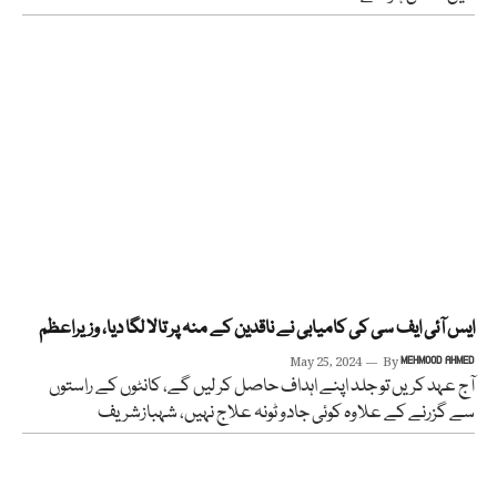
ایس آئی ایف سی کی کامیابی نے ناقدین کے منہ پر تالا لگا دیا، وزیراعظم
May 25, 2024
By
MEHMOOD AHMED
آج عہد کریں تو جلد اپنے اہداف حاصل کر لیں گے، کانٹوں کے راستوں
سے گزرنے کے علاوہ کوئی جادو ٹونہ علاج نہیں، شہبازشریف