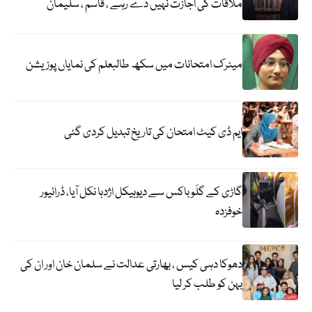
ملاقات کی اجازت نہیں دے رہے ، قاسم ، سلیمان
میٹرک امتحانات میں سکھ طالبعلم کی نمایاں پوزیشن
ایم ڈی کیٹ امتحان کی تاریخ تبدیل کردی گئی
گاڑی کے گلَو باکس سے دیوہیکل اژدہا نکل آیا، ڈرائیور
خوفزدہ
دھوکا دہی کیس ، بھارتی عدالت نے سلمان خان اور ان کی
بہن کو طلب کر لیا