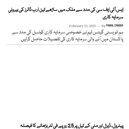
ایس آئی ایف سی کی مدد سے ملک میں ساڑھے تین ارب ڈالرز کی بیرونی
سرمایہ کاری
February 13, 2025
By
FAISAL ZAHEER
ہم انویسٹی گیٹس ٹیم نے خصوصی سرمایہ کاری کونسل کی مدد سے
پاکستان میں آنے والی سرمایہ کاری کی تفصیلات حاصل کرلیں
پیٹرول، ڈیزل اور مٹی کے تیل پر 2.5 روپے فی لٹر بڑھانے کا فیصلہ