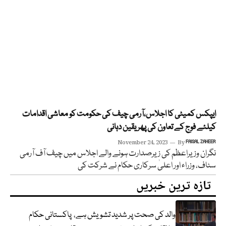
ایپکس کمیٹی کا اجلاس،آرمی چیف کی حکومت کو معاشی اقدامات
کیلئے فوج کے تعاون کی پھر یقین دہانی
November 24, 2023
By
FAISAL ZAHEER
نگران وزیراعظم کی زیرصدارت ہونے والے اجلاس میں چیف آف آرمی
سٹاف، وزراء اور اعلیٰ سرکاری حکام نے شرکت کی
تازہ ترین خبریں
والد کی صحت پر شدید تشویش ہے، پاکستانی حکام