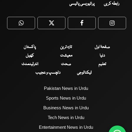
رابطہ کریں
پرائیویسی پالیسی
WhatsApp
Twitter
Facebook
Faceboo
صفحۂ اول
تازہ ترین
پاکستان
دنیا
معیشت
کھیل
تعلیم
صحت
انٹرٹینمنٹ
ٹیکنالوجی
دلچسپ و عجیب
Pakistan News in Urdu
Sports News in Urdu
Business News in Urdu
Tech News in Urdu
Entertainment News in Urdu