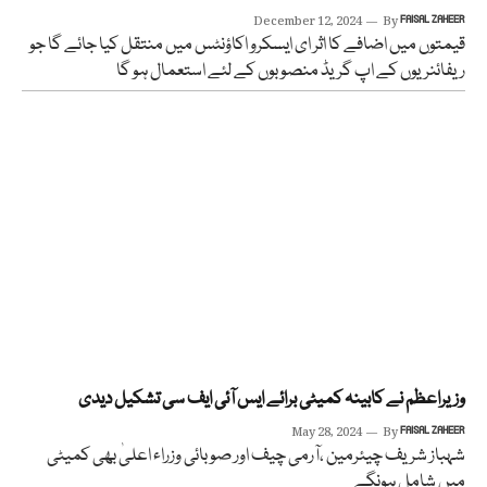
December 12, 2024
By
FAISAL ZAHEER
قیمتوں میں اضافے کا اثر ای ایسکرو اکاؤنٹس میں منتقل کیا جائے گا جو
ریفائنریوں کے اپ گریڈ منصوبوں کے لئے استعمال ہو گا
وزیراعظم نے کابینہ کمیٹی برائے ایس آئی ایف سی تشکیل دیدی
May 28, 2024
By
FAISAL ZAHEER
شہباز شریف چیئرمین ،آرمی چیف اور صوبائی وزراء اعلیٰ بھی کمیٹی
میں شامل ہونگے