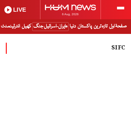
LIVE
6 Aug, 2026
صفحۂ اول
تازہ ترین
پاکستان
دنیا
ایران-اسرائیل جنگ
کھیل
انٹرٹینمنٹ
SIFC