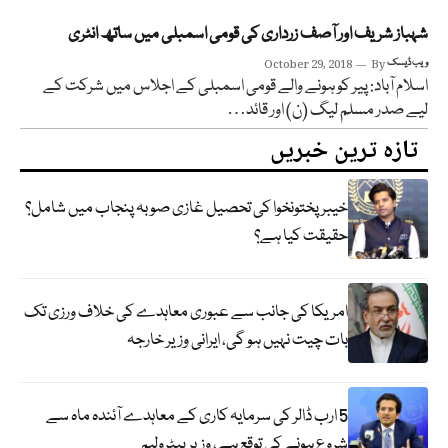
شہباز شریف اور آصف زرداری کی قومی اسمبلی میں ساتھ انٹری
ویب ڈیسک
By
October 29, 2018
اسلام آباد: پیر کو ہونے والے قومی اسمبلی کے اجلاس میں شرکت کے
لیے صدر مسلم لیگ (ن) اور قائد…
تازہ ترین خبریں
خیبر پختونخوا کی تحصیل غازی صوبہ پنجاب میں شامل؟
حقیقت کیا ہے؟
امریکا کی جانب سے عبوری معاہدے کی خلاف ورزی تک
بات چیت نہیں ہو گی، ایرانی وزیر خارجہ
5 ارب ڈالر کی سرمایہ کاری کے معاہدے آئندہ ماہ سے
شروع ہونے کی توقع ہے، وزیر پیٹرولیم