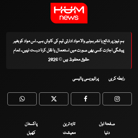
ہم نیوز پر شائع یا نشر ہونے والا مواد ادارتی ٹیم کی کاوش ہے۔ اس مواد کو بغیر
پیشگی اجازت کسی بھی صورت میں استعمال یا نقل کرنا درست نہیں۔ تمام
حقوق محفوظ ہیں © 2026
رابطہ کریں
پرائیویسی پالیسی
WhatsApp
Twitter
Facebook
Faceboo
صفحۂ اول
تازہ ترین
پاکستان
دنیا
معیشت
کھیل