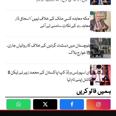
‘مکہ معاہدہ کسی ملک کے خلاف نہیں’؛ اسحاق ڈار
معاہدے کے نکات سامنے لے آئے
بلوچستان میں دہشت گردوں کے خلاف کارروائیاں جاری،
15 خوارج ہلاک
ای اسپورٹس ورلڈ کپ؛ پاکستان کے محمد زبیر نے ٹیکن 8
ٹائٹل اپنے نام لیا
ہمیں فالو کریں
WhatsApp
Twitter
Facebook
Faceboo