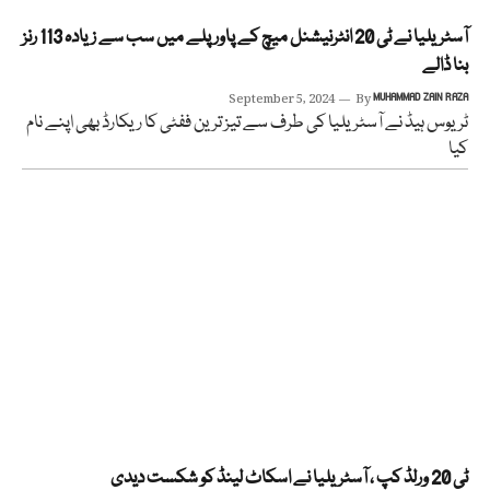
آسٹریلیا نے ٹی 20 انٹرنیشنل میچ کے پاور پلے میں سب سے زیادہ 113 رنز
بنا ڈالے
September 5, 2024
By
MUHAMMAD ZAIN RAZA
ٹریوس ہیڈ نے آسٹریلیا کی طرف سے تیز ترین ففٹی کا ریکارڈ بھی اپنے نام
کیا
ٹی 20 ورلڈ کپ ، آسٹریلیا نے اسکاٹ لینڈ کو شکست دیدی