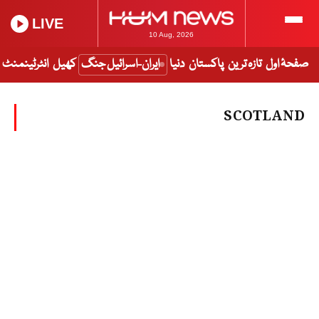
LIVE
10 Aug, 2026
صفحۂ اول
تازہ ترین
پاکستان
دنیا
ایران-اسرائیل جنگ
کھیل
انٹرٹینمنٹ
SCOTLAND