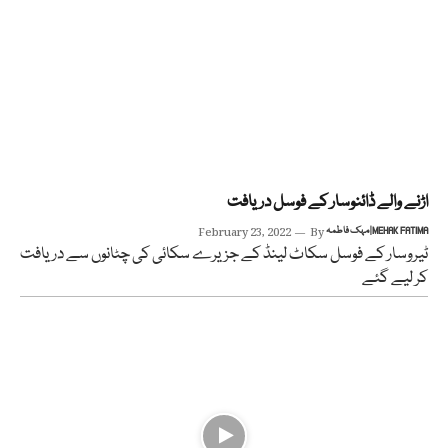
اڑنے والے ڈائنوسار کے فوسل دریافت
مہک فاطمہ | MEHAK FATIMA
By
February 23, 2022
ٹیروسار کے فوسل سکاٹ لینڈ کے جزیرے سکائی کی چٹانوں سے دریافت
کر لیے گئے