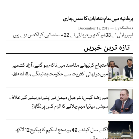
برطانیہ میں عام انتخابات کا عمل جاری
ویب ڈیسک
By
December 12, 2019
لیبر پارٹی نے 33 اور کنزرویٹو پارٹی نے 22 مسلمانوں کو ٹکٹس دیے ہیں
تازہ ترین خبریں
احتجاج کرنیوالے مقاصد میں ناکام ہو گئے ، آزاد کشمیر
میں دو تہائی اکثریت سے حکومت بنائینگے ، رانا ثناء اللہ
میر رضا کیس؛ شرجیل میمن نے اپنے اور بیٹے کے خلاف
سوشل میڈیا مہم چلانے کا الزام کس پر لگایا؟
اگلے سال کیلئے 40 روزہ حج اسکیم کا پیکیج 12 لاکھ
روپے مقرر