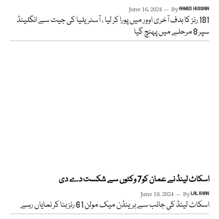
June 16, 2024
By
AHMED HUSSAIN
181 رنز کا ہدف آخری اوور میں پورا کر لیا ، آسٹریلیا کی جیت سے انگلینڈ
سپر 8 مرحلے میں پہنچ گیا
اسکاٹ لینڈ نے عمان کو7 وکٹوں سے شکست دے دی
June 10, 2024
By
LAL KHAN
اسکاٹ لینڈ کی جانب سے برینڈن میک مولن 61 رنز بنا کر نمایاں رہے