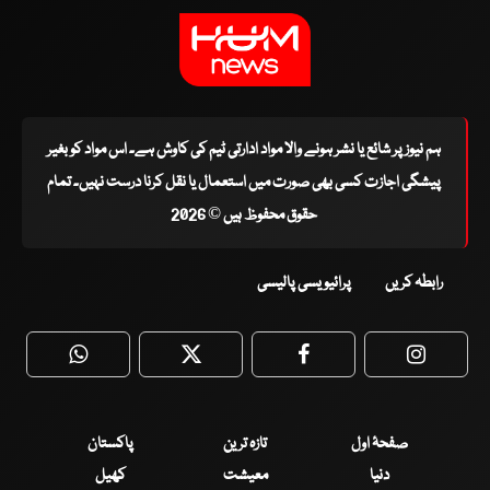
ہم نیوز پر شائع یا نشر ہونے والا مواد ادارتی ٹیم کی کاوش ہے۔ اس مواد کو بغیر
پیشگی اجازت کسی بھی صورت میں استعمال یا نقل کرنا درست نہیں۔ تمام
حقوق محفوظ ہیں © 2026
رابطہ کریں
پرائیویسی پالیسی
WhatsApp
Twitter
Facebook
Faceboo
صفحۂ اول
تازہ ترین
پاکستان
دنیا
معیشت
کھیل