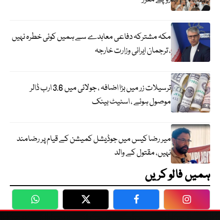
مکہ مشترکہ دفاعی معاہدے سے ہمیں کوئی خطرہ نہیں
، ترجمان ایرانی وزارت خارجہ
ترسیلات زر میں بڑا اضافہ ، جولائی میں 3.6 ارب ڈالر
موصول ہوئے ، اسٹیٹ بینک
میر رضا کیس میں جوڈیشل کمیشن کے قیام پر رضامند
نہیں، مقتول کے والد
ہمیں فالو کریں
WhatsApp
Twitter
Facebook
Faceboo