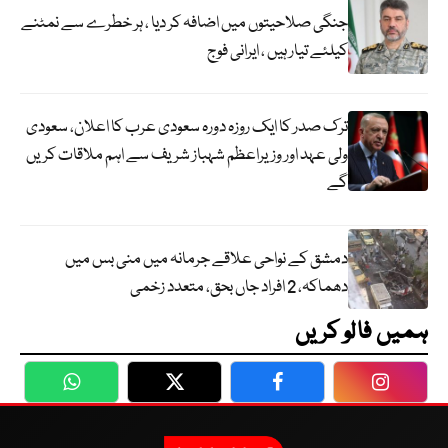
جنگی صلاحیتوں میں اضافہ کر دیا ، ہر خطرے سے نمٹنے
کیلئے تیار ہیں ، ایرانی فوج
ترک صدر کا ایک روزہ دورہ سعودی عرب کا اعلان، سعودی
ولی عہد اور وزیراعظم شہباز شریف سے اہم ملاقات کریں
گے
دمشق کے نواحی علاقے جرمانہ میں منی بس میں
دھماکہ، 2 افراد جاں بحق، متعدد زخمی
ہمیں فالو کریں
WhatsApp
Twitter
Facebook
Faceboo