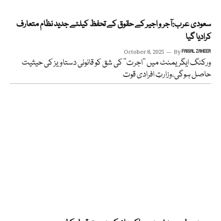
سعودی عرب:آجر و اجیر کے حقوق کے تحفظ کیلئے جدید نظام متعارف
کرادیا گیا
October 8, 2025
By
FAISAL ZAHEER
ورکنگ ایگریمنٹ میں ’’اجرت‘‘ کی شق کو قانونی دستاویز کی حیثیت
حاصل ہوگی،وزارتِ افرادی قوت