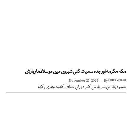
مکہ مکرمہ اور جدہ سمیت کئی شہروں میں موسلادھار بارش
November 25, 2024
By
FAISAL ZAHEER
عمرہ زائرین نے بارش کے دوران طواف کعبہ جاری رکھا