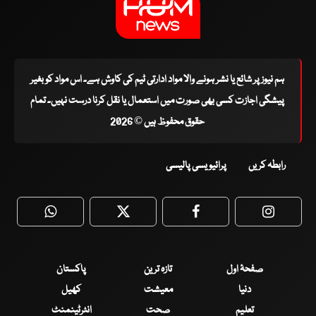
ہم نیوز پر شائع یا نشر ہونے والا مواد ادارتی ٹیم کی کاوش ہے۔ اس مواد کو بغیر
پیشگی اجازت کسی بھی صورت میں استعمال یا نقل کرنا درست نہیں۔ تمام
حقوق محفوظ ہیں © 2026
رابطہ کریں
پرائیویسی پالیسی
WhatsApp
Twitter
Facebook
Faceboo
صفحۂ اول
تازہ ترین
پاکستان
دنیا
معیشت
کھیل
تعلیم
صحت
انٹرٹینمنٹ