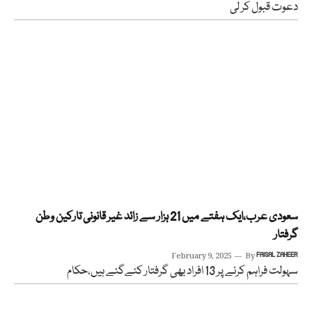
دعوت قبول کر لی
سعودی عرب،ایک ہفتے میں 21 ہزار سے زائد غیر قانونی تارکین وطن
گرفتار
February 9, 2025
By
FAISAL ZAHEER
سہولت فراہم کرنے پر 13 افراد بھی گرفتار کئےگئے ہیں،حکام