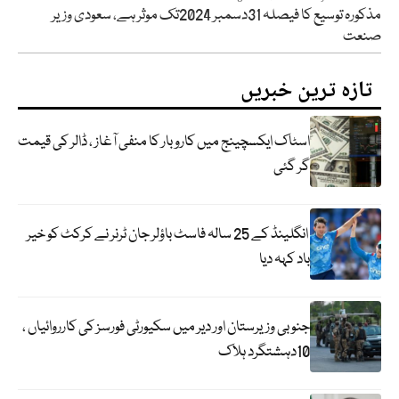
مذکورہ توسیع کا فیصلہ 31دسمبر 2024تک موثر ہے، سعودی وزیر
صنعت
تازہ ترین خبریں
اسٹاک ایکسچینج میں کاروبار کا منفی آغاز ، ڈالر کی قیمت
گر گئی
انگلینڈ کے 25 سالہ فاسٹ باؤلر جان ٹرنر نے کرکٹ کو خیر
باد کہہ دیا
جنوبی وزیرستان اور دیر میں سکیورٹی فورسز کی کارروائیاں ،
10دہشتگرد ہلاک