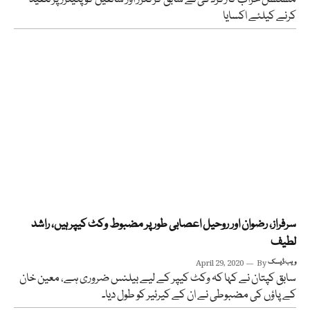
کرنے کیلئے اکسایا
سرفراز، رضوان اور روحیل اعصابی طور پر مضبوط وکٹ کیپر ہیں، راشد
لطیف
ویب ڈیسک
By
April 29, 2020
سابق کپتان نے کہا کہ وکٹ کیپر کے لیے بیلنس ضروری ہے، معین خان
کے پاؤں کی مضبوطی نے ان کے کیرئیر کو طول دیا۔