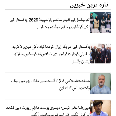
تازہ ترین خبریں
انٹرنیشنل نیوکلیئر سائنس اولمپیاڈ 2026، پاکستان نے
ایک گولڈ اور دو سلور میڈلز جیت لیے
پاکستان نے امریکا، ایران کو مذاکرات کی میز پر لا کر وہ
سفارتی کردار اداکیا جو بڑی طاقتیں نہ کرسکیں، ساؤتھ
ایشین وائسز
جماعت اسلامی کا 16 اگست سے ملک بھر میں بیک
وقت دھرنوں کا اعلان
میر رضا علی کیس: دوسری پوسٹ مارٹم رپورٹ میں تشدد
اور گولی لگنے کے اہم شواہد سامنے آگئے