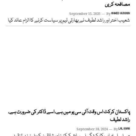
مصافحہ کریں
September 15, 2025
By
AHMED HUSSAIN
شعیب اختر اور راشد لطیف نے بھارتی ٹیم پر سیاست کرنے کا الزام عائد کیا
پاکستان کرکٹ اس وقت آئی سی یو میں ہے، اسے ڈاکٹر کی ضرورت ہے،
راشد لطیف
September 18, 2024
By
LAL KHAN
مسلسل خراب کارکردگی نے سابق کرکٹرز اور شائقین کو پلیئرز پر تنقید