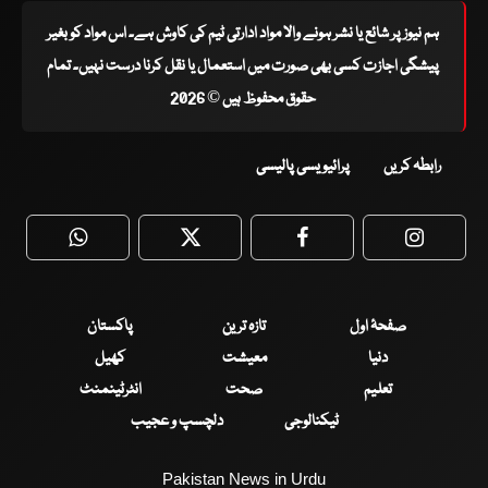
ہم نیوز پر شائع یا نشر ہونے والا مواد ادارتی ٹیم کی کاوش ہے۔ اس مواد کو بغیر
پیشگی اجازت کسی بھی صورت میں استعمال یا نقل کرنا درست نہیں۔ تمام
حقوق محفوظ ہیں © 2026
رابطہ کریں
پرائیویسی پالیسی
WhatsApp
Twitter
Facebook
Faceboo
صفحۂ اول
تازہ ترین
پاکستان
دنیا
معیشت
کھیل
تعلیم
صحت
انٹرٹینمنٹ
ٹیکنالوجی
دلچسپ و عجیب
Pakistan News in Urdu