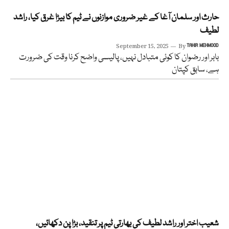
حارث اور سلمان آغا کے غیر ضروری موازنوں نے ٹیم کا بیڑا غرق کیا، راشد
لطیف
September 15, 2025
By
TAHIR MEHMOOD
بابر اور رضوان کا کوئی متبادل نہیں، پالیسی واضح کرنا وقت کی ضرورت
ہے، سابق کپتان
شعیب اختر اور راشد لطیف کی بھارتی ٹیم پر تنقید، بڑا پن دکھائیں،