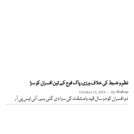
نظم و ضبط کی خلاف ورزی، پاک فوج کے تین افسران کو سزا
ویب ڈیسک
By
October 11, 2019
دو افسران کو دو سال قید بامشقت کی سزا دی گئی ہے، آئی ایس پی آر