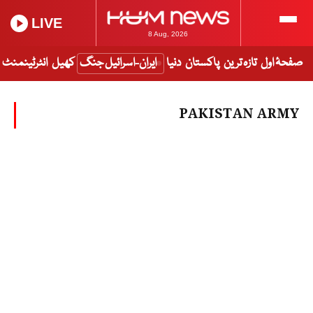
LIVE
8 Aug, 2026
صفحۂ اول
تازہ ترین
پاکستان
دنیا
ایران-اسرائیل جنگ
کھیل
انٹرٹینمنٹ
PAKISTAN ARMY