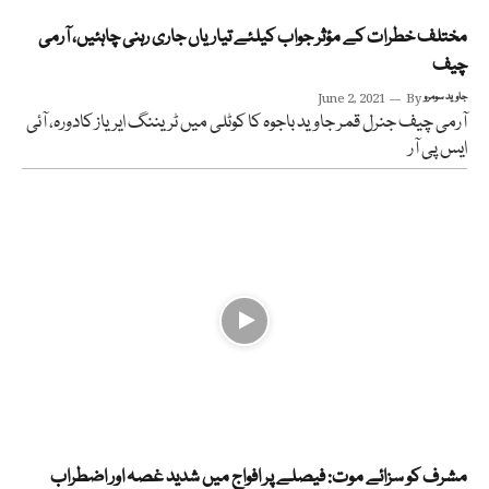
مختلف خطرات کے مؤثر جواب کیلئے تیاریاں جاری رہنی چاہئیں، آرمی
چیف
جاوید سومرو
By
June 2, 2021
آرمی چیف جنرل قمر جاوید باجوہ کا کوٹلی میں ٹریننگ ایریاز کادورہ، آئی
ایس پی آر
مشرف کو سزائے موت: فیصلے پر افواج میں شدید غصہ اور اضطراب