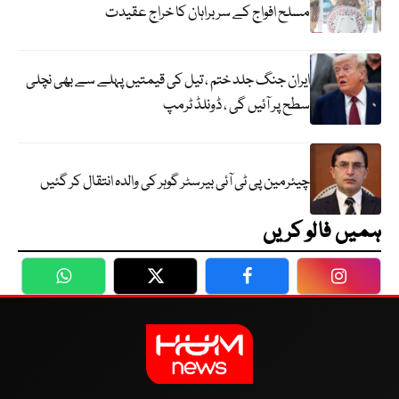
مسلح افواج کے سربراہان کا خراج عقیدت
ایران جنگ جلد ختم ، تیل کی قیمتیں پہلے سے بھی نچلی
سطح پر آئیں گی ، ڈونلڈ ٹرمپ
چیئرمین پی ٹی آئی بیرسٹر گوہر کی والدہ انتقال کر گئیں
ہمیں فالو کریں
WhatsApp
Twitter
Facebook
Faceboo