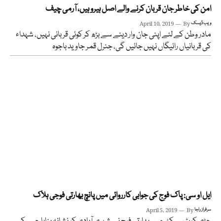
امن کی خاطر جان قربان کرنے والے اصل ہیرو ہیں، آرمی چیف
ویب ڈیسک
By
April 10, 2019
مادر وطن کے لئے اپنی جان وار دینے سے بڑھ کر کوئی قربانی نہیں، شہداء
کی قربانیاں رائیگاں نہیں جائیں گی، جنرل قمر جاوید باجوہ
ایل او سی: پاک فوج کی جوابی کارروائی میں پانچ بھارتی فوجی ہلاک
سرفراز راجا
By
April 5, 2019