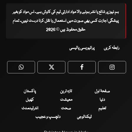
ہم نیوز پر شائع یا نشر ہونے والا مواد ادارتی ٹیم کی کاوش ہے۔ اس مواد کو بغیر
پیشگی اجازت کسی بھی صورت میں استعمال یا نقل کرنا درست نہیں۔ تمام
حقوق محفوظ ہیں © 2026
رابطہ کریں
پرائیویسی پالیسی
WhatsApp
Twitter
Facebook
Faceboo
صفحۂ اول
تازہ ترین
پاکستان
دنیا
معیشت
کھیل
تعلیم
صحت
انٹرٹینمنٹ
ٹیکنالوجی
دلچسپ و عجیب