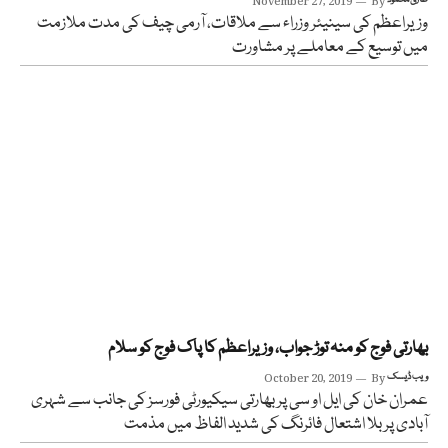
November 27, 2019
By
وزیراعظم کی سینیئر وزراء سے ملاقات، آرمی چیف کی مدت ملازمت
میں توسیع کے معاملے پر مشاورت
بھارتی فوج کو منہ توڑ جواب، وزیراعظم کا پاک فوج کو سلام
ویب ڈیسک
By
October 20, 2019
عمران خان کی ایل او سی پر بھارتی سیکیورٹی فورسز کی جانب سے شہری
آبادی پر بلا اشتعال فائرنگ کی شدید الفاظ میں مذمت