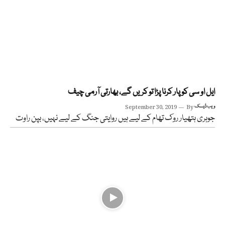
ایل او سی کو پار کرنا پڑا تو کریں گے، بھارتی آرمی چیف
ویب ڈیسک
By
September 30, 2019
جوہری ہتھیار روک تھام کے لیے ہیں روایتی جنگ کے لیے نہیں، بپن راوت