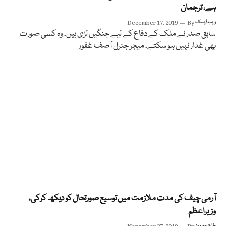
ہے، ترجمان
ویب ڈیسک
By
December 17, 2019
سابق صدر نے ملک کے دفاع کے لیے جنگیں لڑی ہیں، وہ کسی صورت
بھی غدار نہیں ہو سکتے، میجر جنرل آصف غفور
آرمی چیف کی مدت ملازمت میں توسیع صورتحال کو دیکھ کرکی،
وزیراعظم
طارق محمود