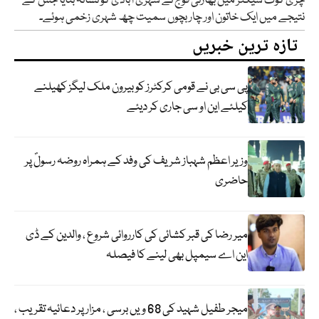
چڑی کوٹ سیکٹر میں بھارتی فوج نے شہری آبادی کو نشانہ بنایا جس کے
نتیجے میں ایک خاتون اور چار بچوں سمیت چھ شہری زخمی ہوئے۔
تازہ ترین خبریں
پی سی بی نے قومی کرکٹرز کو بیرون ملک لیگز کھیلنے
کیلئے این او سی جاری کر دیئے
وزیر اعظم شہباز شریف کی وفد کے ہمراہ روضہ رسولؐ پر
حاضری
میر رضا کی قبر کشائی کی کارروائی شروع ، والدین کے ڈی
این اے سیمپل بھی لینے کا فیصلہ
میجر طفیل شہید کی 68 ویں برسی ، مزار پر دعائیہ تقریب ،