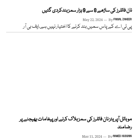
نان فائلرز کی ساڑھے 8 سے 9 ہزار سمز بندکردی گئیں
May 22, 2024
By
FAISAL ZAHEER
پی ٹی اے کے پاس سمیں بند کرنے کا اختیار نہیں ہے،ایف بی آر
موبائل آپریٹز نان فائلرز کی سمز بلاک کرنے اور پیغامات بھیجنے پر
رضامند
May 11, 2024
By
AHMED HUSSAIN