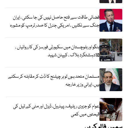
فضائی طاقت سے فتح حاصل نہیں کی جا سکتی ، ایران
جنگ سے نکلیں ، امریکی جنرل کا صدر ٹرمپ کو مشورہ
ہنگو اور بلوچستان میں سکیورٹی فورسز کی کارروائیاں ،
10دہشتگرد ہلاک ، کیپٹن شہید
مسلمان متحد ہوں تو ہر چیلنج کا ڈٹ کر مقابلہ کر سکتے
ہیں، ایرانی وزیر خارجہ
عوام کو جزوی ریلیف، پیٹرول، ڈیزل اور مٹی کے تیل کی
قیمتوں میں کمی
ہمیں فالو کریں