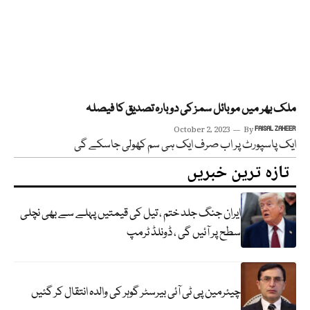
ملک بھر میں موبائل سمز کی دوبارہ تصدیق کا فیصلہ
October 2, 2023
By
FAISAL ZAHEER
ایک پاسپورٹ پر اب صرف ایک ہی سم کھولی جاسکے گی
تازہ ترین خبریں
ایران جنگ جلد ختم ، تیل کی قیمتیں پہلے سے بھی نچلی
سطح پر آئیں گی ، ڈونلڈ ٹرمپ
چیئرمین پی ٹی آئی بیرسٹر گوہر کی والدہ انتقال کر گئیں