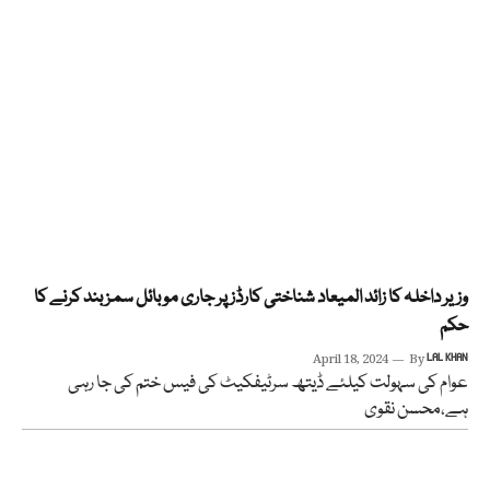
وزیر داخلہ کا زائد المیعاد شناختی کارڈز پر جاری موبائل سمز بند کرنے کا
حکم
April 18, 2024
By
LAL KHAN
عوام کی سہولت کیلئے ڈیتھ سرٹیفکیٹ کی فیس ختم کی جا رہی
ہے،محسن نقوی