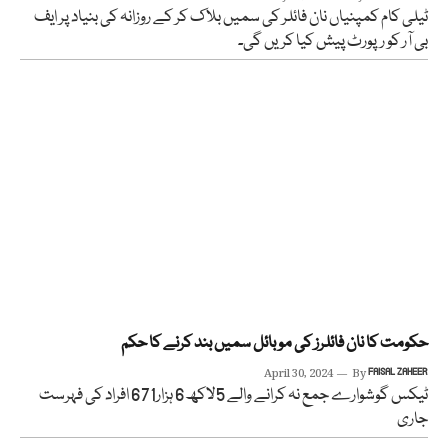
ٹیلی کام کمپنیاں نان فائلر کی سمیں بلاک کر کے روزانہ کی بنیاد پر ایف
بی آر کو رپورٹ پیش کیا کریں گی۔
حکومت کا نان فائلرز کی موبائل سمیں بند کرنے کا حکم
April 30, 2024
By
FAISAL ZAHEER
ٹیکس گوشوارے جمع نہ کرانے والے 5لاکھ6 ہزار671 افراد کی فہرست
جاری