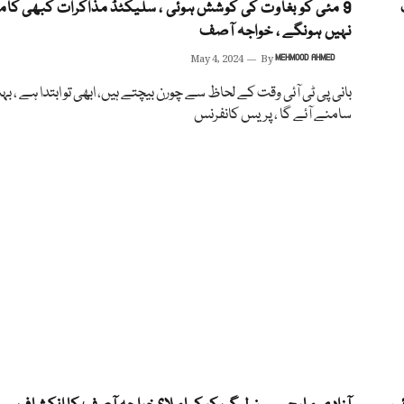
9 مئی کو بغاوت کی کوشش ہوئی ، سلیکٹڈ مذاکرات کبھی کا
نہیں ہونگے ، خواجہ آصف
May 4, 2024
By
MEHMOOD AHMED
بانی پی ٹی آئی وقت کے لحاظ سے چورن بیچتے ہیں، ابھی تو ابتدا ہے ، 
سامنے آئے گا ، پریس کانفرنس