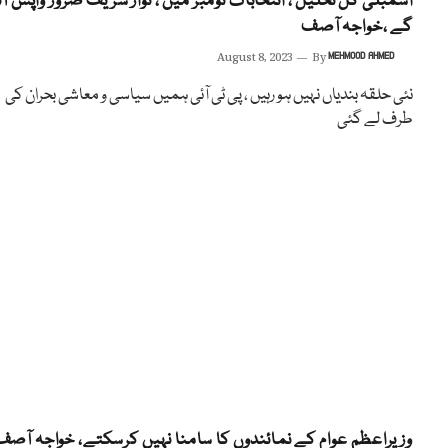
اسمبلی کل تحلیل ، انتخابات نومبر میں ، نواز شریف ضرور واپس آ
گے ،خواجہ آصف
August 8, 2023
By
MEHMOOD AHMED
نئی حلقہ بندیاں نہیں ہو رہیں ، پی ٹی آئی ہمیں سیاسی و معاشی بحران کی
طرف لے گئی
وزیراعظم عوام کے نمائندوں کا سامنا نہیں کرسکتے، خواجہ آصف