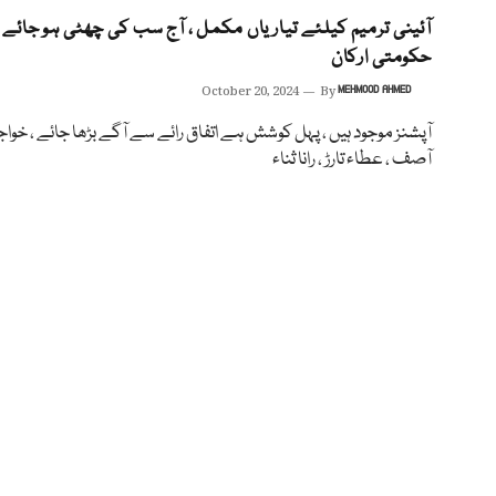
آئینی ترمیم کیلئے تیاریاں مکمل ، آج سب کی چھٹی ہو جائے 
حکومتی ارکان
October 20, 2024
By
MEHMOOD AHMED
آپشنز موجود ہیں ، پہل کوشش ہے اتفاق رائے سے آگے بڑھا جائے ، خواج
آصف ، عطاء تارڑ ، رانا ثناء