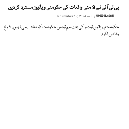
پی ٹی آئی نے 9 مئی واقعات کی حکومتی ویڈیوز مسترد کر دیں
November 17, 2024
By
AHMED HUSSAIN
حکومت پر یقین تو دور کی بات ہم تو اس حکومت کو مانتے ہی نہیں، شیخ
وقاص اکرم