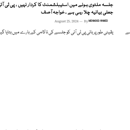
جلسہ ملتوی ہونے میں اسٹیبلشمنٹ کا کردار نہیں ، پی ٹی آئ
جعلی بیانیہ چلا رہی ہے ، خواجہ آصف
August 25, 2024
By
MEHMOOD AHMED
واجہ آصف ، 9 مئی سے
یقینی طور پر بانی پی ٹی آئی کو جلسے کی ناکامی کے بارے میں بتایا گیا