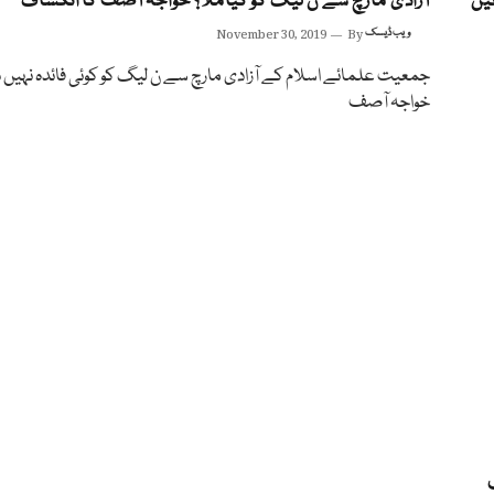
ئیں
آزادی مارچ سے ن لیگ کو کیاملا؟ خواجہ آصف کا انکشاف
ویب ڈیسک
By
November 30, 2019
جمعیت علمائے اسلام کے آزادی مارچ سے ن لیگ کو کوئی فائدہ نہیں ہ
خواجہ آصف