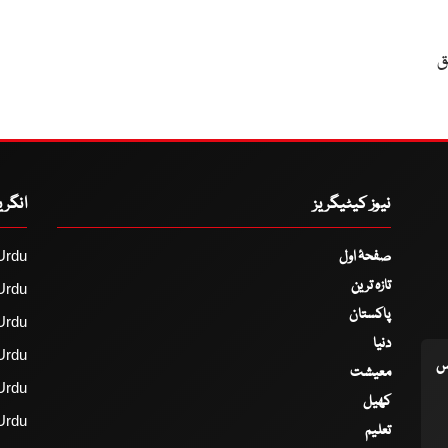
ق
نیوز کیٹیگریز
انگر
صفحۂ اول
Urdu
تازہ ترین
Urdu
پاکستان
Urdu
دنیا
Urdu
اس
معیشت
Urdu
کھیل
Urdu
تعلیم