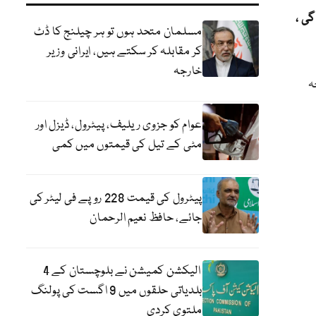
گی ،
مسلمان متحد ہوں تو ہر چیلنج کا ڈٹ
کر مقابلہ کر سکتے ہیں، ایرانی وزیر
خارجہ
ہ
عوام کو جزوی ریلیف، پیٹرول، ڈیزل اور
مٹی کے تیل کی قیمتوں میں کمی
پیٹرول کی قیمت 228 روپے فی لیٹر کی
جائے، حافظ نعیم الرحمان
الیکشن کمیشن نے بلوچستان کے 4
بلدیاتی حلقوں میں 9 اگست کی پولنگ
ملتوی کردی