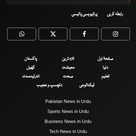
رابطہ کریں
پرائیویسی پالیسی
WhatsApp
Twitter
Facebook
Faceboo
صفحۂ اول
تازہ ترین
پاکستان
دنیا
معیشت
کھیل
تعلیم
صحت
انٹرٹینمنٹ
ٹیکنالوجی
دلچسپ و عجیب
Pakistan News in Urdu
Sports News in Urdu
Business News in Urdu
Tech News in Urdu