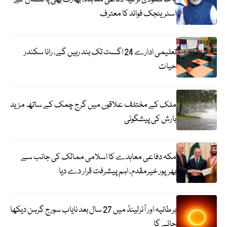
اسٹریٹجک فوائد کا معترف
تعلیمی ادارے 24 اگست تک بند رہیں گے، رانا سکندر
حیات
ملک کے مختلف علاقوں میں گرج چمک کے ساتھ مزید
بارش کی پیشگوئی
مکہ دفاعی معاہدے کا اسلامی ممالک کی جانب سے
بھرپور خیرمقدم، اہم پیشرفت قرار دے دیا
برطانیہ اور آئرلینڈ میں 27 سال بعد نایاب سورج گرہن دیکھا
جائے گا