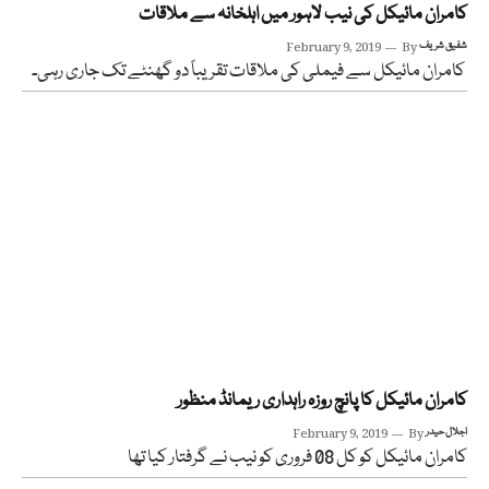
کامران مائیکل کی نیب لاہور میں اہلخانہ سے ملاقات
شفیق شریف
By
February 9, 2019
کامران مائیکل سے فیملی کی ملاقات تقریباً دو گھنٹے تک جاری رہی۔
کامران مائیکل کا پانچ روزہ راہداری ریمانڈ منظور
اجلال حیدر
By
February 9, 2019
کامران مائیکل کو کل 08 فروری کو نیب نے گرفتار کیا تھا