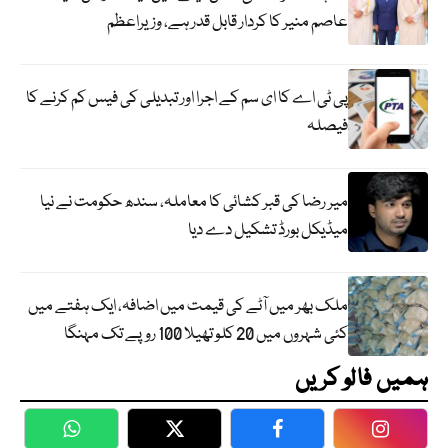
عاصم منیر کا کردار قابل قدر ہے، وزیراعظم
پی ٹی اے کا ای سم کے اجرا اور تبدیلی کی فیس کم کرنے کا
فیصلہ
میر رضا کی قبر کشائی کا معاملہ، سندھ حکومت نے نیا
میڈیکل بورڈ تشکیل دے دیا
ملک بھر میں آٹے کی قیمت میں اضافہ، ایک ہفتے میں
کئی شہروں میں 20 کلو تھیلا 100 روپے تک مہنگا
ہمیں فالو کریں
WhatsApp
Twitter
Facebook
Faceboo