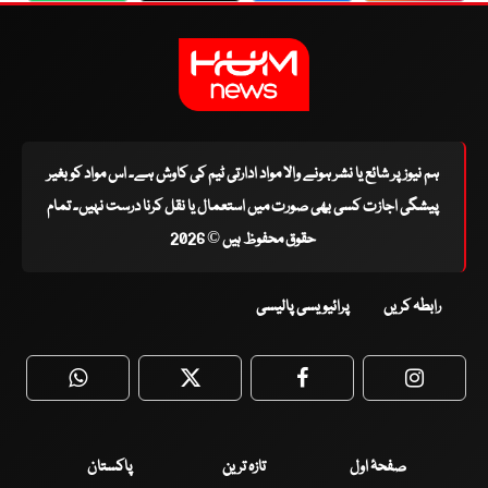
ہم نیوز پر شائع یا نشر ہونے والا مواد ادارتی ٹیم کی کاوش ہے۔ اس مواد کو بغیر
پیشگی اجازت کسی بھی صورت میں استعمال یا نقل کرنا درست نہیں۔ تمام
حقوق محفوظ ہیں © 2026
رابطہ کریں
پرائیویسی پالیسی
WhatsApp
Twitter
Facebook
Faceboo
صفحۂ اول
تازہ ترین
پاکستان