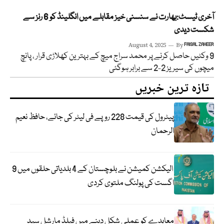
آخری ٹیسٹ:بھارت نے سنسنی خیز مقابلے میں انگلینڈ کو 6 رنز سے
شکست دیدی
August 4, 2025
By
FAISAL ZAHEER
9 وکٹیں حاصل کرنے پر محمد سراج میچ کے بہترین کھلاڑی قرار ، پانچ
میچوں کی سیریز 2-2 سے برابر ہوگئی
تازہ ترین خبریں
پیٹرول کی قیمت 228 روپے فی لیٹر کی جائے، حافظ نعیم
الرحمان
الیکشن کمیشن نے بلوچستان کے 4 بلدیاتی حلقوں میں 9
اگست کی پولنگ ملتوی کردی
معاہدے کو عملی شکل دینے میں فیلڈ مارشل سید