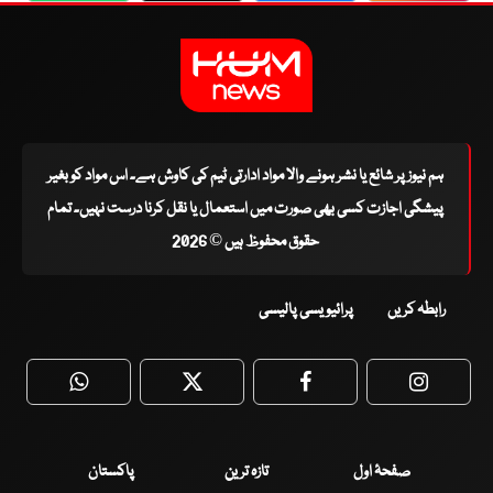
ہم نیوز پر شائع یا نشر ہونے والا مواد ادارتی ٹیم کی کاوش ہے۔ اس مواد کو بغیر
پیشگی اجازت کسی بھی صورت میں استعمال یا نقل کرنا درست نہیں۔ تمام
حقوق محفوظ ہیں © 2026
رابطہ کریں
پرائیویسی پالیسی
WhatsApp
Twitter
Facebook
Faceboo
صفحۂ اول
تازہ ترین
پاکستان