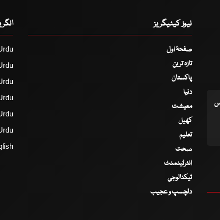
نیوز کیٹیگریز
انگر
صفحۂ اول
Urdu
تازہ ترین
Urdu
پاکستان
Urdu
دنیا
Urdu
اس
معیشت
Urdu
کھیل
Urdu
تعلیم
lish
صحت
انٹرٹینمنٹ
ٹیکنالوجی
دلچسپ و عجیب