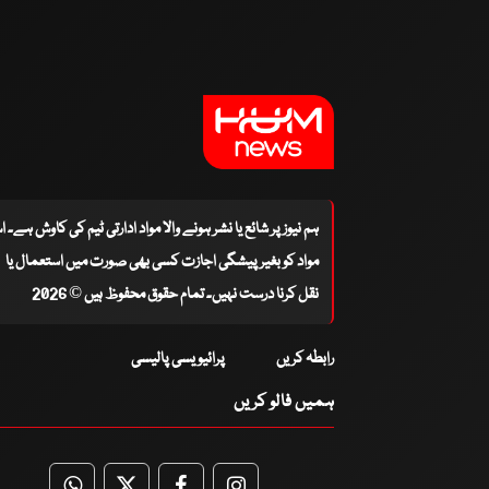
ہم نیوز پر شائع یا نشر ہونے والا مواد ادارتی ٹیم کی کاوش ہے۔ 
مواد کو بغیر پیشگی اجازت کسی بھی صورت میں استعمال یا
نقل کرنا درست نہیں۔ تمام حقوق محفوظ ہیں © 2026
رابطہ کریں
پرائیویسی پالیسی
ہمیں فالو کریں