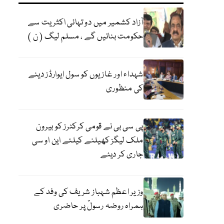
آزاد کشمیر میں دو تہائی اکثریت سے
حکومت بنائیں گے ، مسلم لیگ ( ن )
شہداء اور غازیوں کو سول ایوارڈز دینے
کی منظوری
پی سی بی نے قومی کرکٹرز کو بیرون
ملک لیگز کھیلنے کیلئے این او سی
جاری کر دیئے
وزیر اعظم شہباز شریف کی وفد کے
ہمراہ روضہ رسولؐ پر حاضری