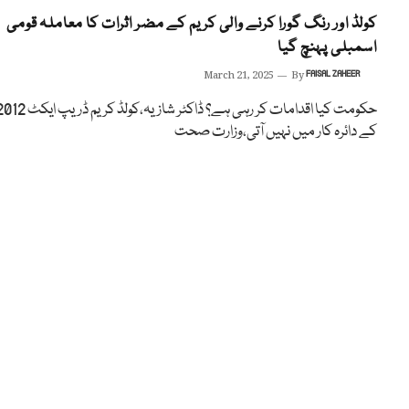
کولڈ اور رنگ گورا کرنے والی کریم کے مضر اثرات کا معاملہ قومی
اسمبلی پہنچ گیا
March 21, 2025
By
FAISAL ZAHEER
حکومت کیا اقدامات کر رہی ہے؟ ڈاکٹر شازیہ،کولڈ کریم ڈریپ 
کے دائرہ کار میں نہیں آتی،وزارت صحت