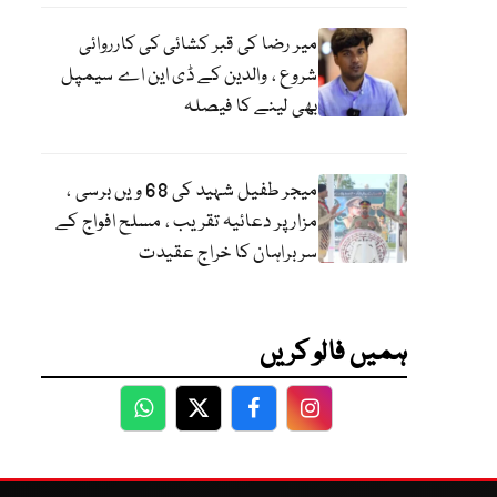
میر رضا کی قبر کشائی کی کارروائی
شروع ، والدین کے ڈی این اے سیمپل
بھی لینے کا فیصلہ
میجر طفیل شہید کی 68 ویں برسی ،
مزار پر دعائیہ تقریب ، مسلح افواج کے
سربراہان کا خراج عقیدت
ہمیں فالو کریں
WhatsApp
Twitter
Facebook
Facebook