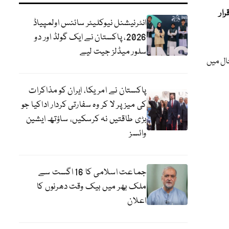
ار
انٹرنیشنل نیوکلیئر سائنس اولمپیاڈ
2026، پاکستان نے ایک گولڈ اور دو
سلور میڈلز جیت لیے
ال میں
پاکستان نے امریکا، ایران کو مذاکرات
کی میز پر لا کر وہ سفارتی کردار اداکیا جو
بڑی طاقتیں نہ کرسکیں، ساؤتھ ایشین
وائسز
جماعت اسلامی کا 16 اگست سے
ملک بھر میں بیک وقت دھرنوں کا
اعلان