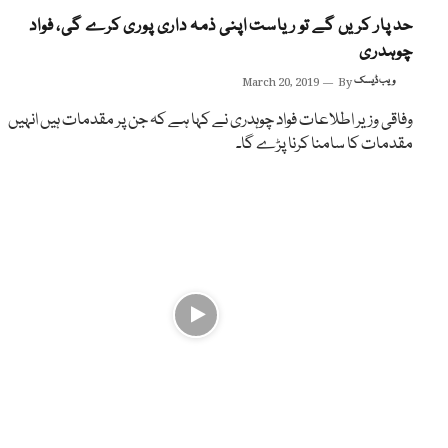
حد پار کریں گے تو ریاست اپنی ذمہ داری پوری کرے گی، فواد
چوہدری
ویب ڈیسک
By
March 20, 2019
وفاقی وزیر اطلاعات فواد چوہدری نے کہا ہے کہ جن پر مقدمات ہیں انہیں
مقدمات کا سامنا کرنا پڑے گا۔