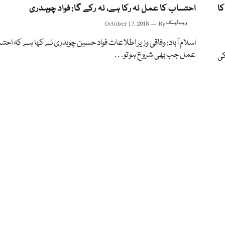
 کا
احتساب کا عمل نہ رکا ہے، نہ رکے گا: فواد چوہدری
ویب ڈیسک
By
October 17, 2018
اسلام آباد: وفاقی وزیر اطلاعات فواد حسین چوہدری نے کہا ہے کہ احت
عمل جب بھی شروع ہو تو…
کی