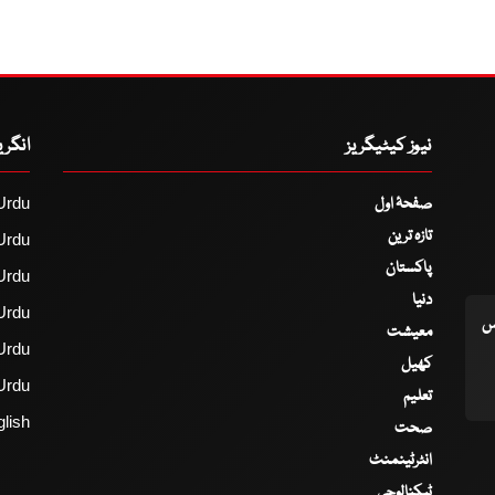
نیوز کیٹیگریز
انگر
صفحۂ اول
Urdu
تازہ ترین
Urdu
پاکستان
Urdu
دنیا
Urdu
اس
معیشت
Urdu
کھیل
Urdu
تعلیم
lish
صحت
انٹرٹینمنٹ
ٹیکنالوجی