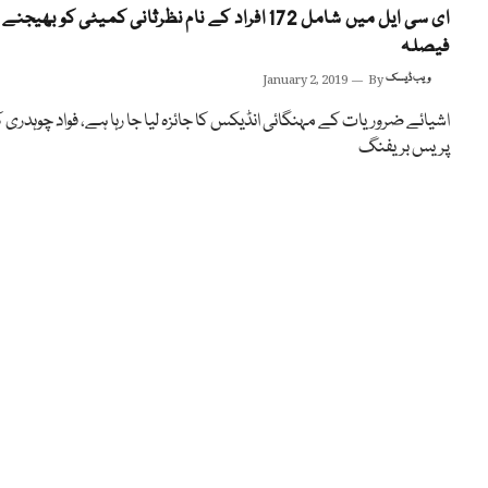
ای سی ایل میں شامل 172 افراد کے نام نظرثانی کمیٹی کو بھیجنے
فیصلہ
ویب ڈیسک
By
January 2, 2019
اشیائے ضروریات کے مہنگائی انڈیکس کا جائزہ لیا جا رہا ہے، فواد چوہدری 
پریس بریفنگ