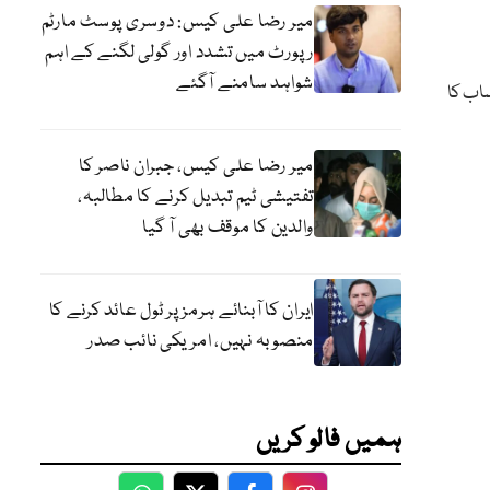
میر رضا علی کیس: دوسری پوسٹ مارٹم
رپورٹ میں تشدد اور گولی لگنے کے اہم
شواہد سامنے آگئے
ساب کا
میر رضا علی کیس، جبران ناصر کا
تفتیشی ٹیم تبدیل کرنے کا مطالبہ،
والدین کا موقف بھی آ گیا
ایران کا آبنائے ہرمز پر ٹول عائد کرنے کا
منصوبہ نہیں، امریکی نائب صدر
ہمیں فالو کریں