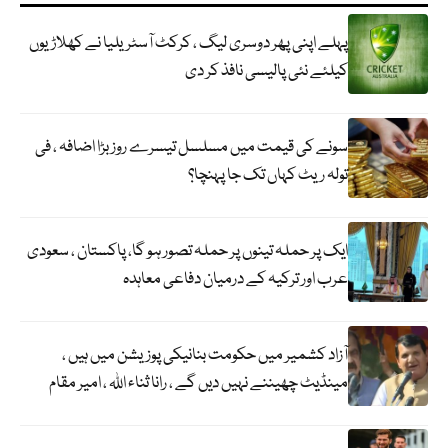
پہلے اپنی پھر دوسری لیگ ، کرکٹ آسٹریلیا نے کھلاڑیوں
کیلئے نئی پالیسی نافذ کر دی
سونے کی قیمت میں مسلسل تیسرے روز بڑا اضافہ ، فی
تولہ ریٹ کہاں تک جا پہنچا؟
ایک پر حملہ تینوں پر حملہ تصور ہو گا، پاکستان ، سعودی
عرب اور ترکیہ کے درمیان دفاعی معاہدہ
آزاد کشمیر میں حکومت بنانیکی پوزیشن میں ہیں ،
مینڈیٹ چھیننے نہیں دیں گے ، رانا ثناء اللہ ، امیر مقام