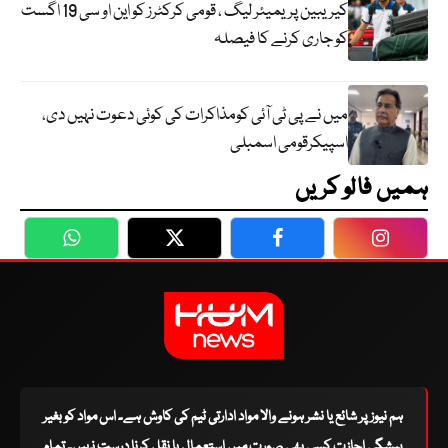
کیریبین پریمیئر لیگ ، قومی کرکٹرز کو این او سی 19 اگست
کو جاری کرنے کا فیصلہ
میں نے پی ٹی آئی کومذاکرات کی کوئی دعوت نہیں دی،
اسپیکرقومی اسمبلی
ہمیں فالو کریں
WhatsApp
Twitter
Facebook
Faceboo
ہم نیوز پر شائع یا نشر ہونے والا مواد ادارتی ٹیم کی کاوش ہے۔ اس مواد کو بغیر
پیشگی اجازت کسی بھی صورت میں استعمال یا نقل کرنا درست نہیں۔ تمام