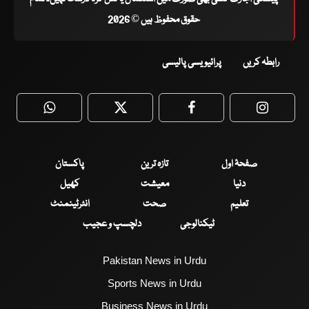
حقوق محفوظ ہیں © 2026
رابطہ کریں
پرائیویسی پالیسی
WhatsApp
Twitter
Facebook
Faceboo
صفحۂ اول
تازہ ترین
پاکستان
دنیا
معیشت
کھیل
تعلیم
صحت
انٹرٹینمنٹ
ٹیکنالوجی
دلچسپ و عجیب
Pakistan News in Urdu
Sports News in Urdu
Business News in Urdu