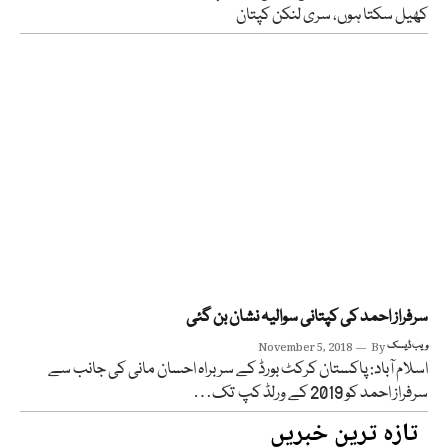
کھیل سکتا ہوں، سری لنکن کپتان
سرفراز احمد کی کپتانی سوالیہ نشان بن گئی
ویب ڈیسک
By
November 5, 2018
اسلام آباد: پاکستان کرکٹ بورڈ کے سربراہ احسان مانی کی جانب سے
سرفراز احمد کو 2019 کے ورلڈ کپ تک…
تازہ ترین خبریں