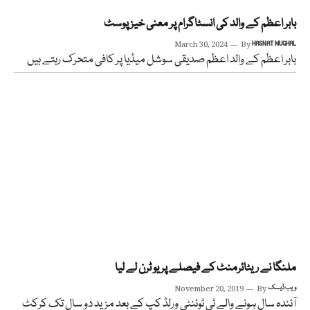
بابر اعظم کے والد کی انسٹاگرام پر معنی خیز پوسٹ
March 30, 2024
By
HASNAT MUGHAL
بابر اعظم کے والد اعظم صدیقی سوشل میڈیا پر کافی متحرک رہتے ہیں
ملنگا نے ریٹائرمنٹ کے فیصلے پر یو ٹرن لے لیا
ویب ڈیسک
By
November 20, 2019
آئندہ سال ہونے والے ٹی ٹوئنٹی ورلڈ کپ کے بعد مزید دو سال تک کرکٹ