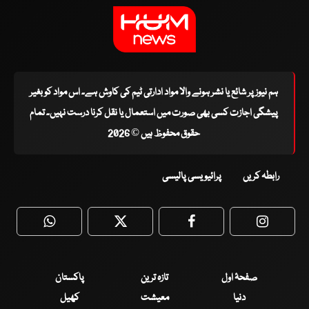
ہم نیوز پر شائع یا نشر ہونے والا مواد ادارتی ٹیم کی کاوش ہے۔ اس مواد کو بغیر
پیشگی اجازت کسی بھی صورت میں استعمال یا نقل کرنا درست نہیں۔ تمام
حقوق محفوظ ہیں © 2026
رابطہ کریں
پرائیویسی پالیسی
WhatsApp
Twitter
Facebook
Faceboo
صفحۂ اول
تازہ ترین
پاکستان
دنیا
معیشت
کھیل