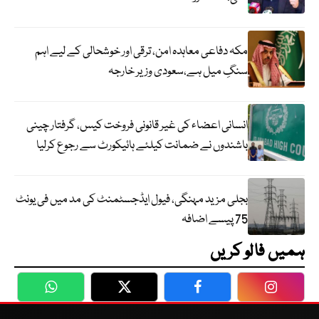
مکہ دفاعی معاہدہ امن، ترقی اور خوشحالی کے لیے اہم
سنگِ میل ہے،سعودی وزیر خارجہ
انسانی اعضاء کی غیر قانونی فروخت کیس، گرفتار چینی
باشندوں نے ضمانت کیلئے ہائیکورٹ سے رجوع کرلیا
بجلی مزید مہنگی، فیول ایڈجسٹمنٹ کی مد میں فی یونٹ
75 پیسے اضافہ
ہمیں فالو کریں
WhatsApp
Twitter
Facebook
Faceboo