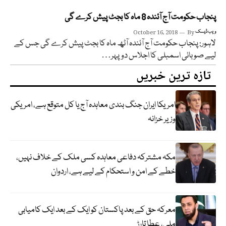
پنجاب حکومت آج آئندہ 8 ماہ کا بجٹ پیش کرے گی
ویب ڈیسک
By
October 16, 2018
لاہور: پنجاب حکومت آج آئندہ آٹھ ماہ کا بجٹ پیش کرے گی جس کے
لیے صوبائی اسمبلی کا اجلاس دوپہر…
تازہ ترین خبریں
امریکا ایران جنگ بندی معاہدہ آج یا کل متوقع ہے، امریکی
وزیر خزانہ
مکہ مشترکہ دفاعی معاہدہ کسی ملک کے خلاف نہیں،
خطے کے امن و استحکام کے لیے ہے، اردوان
معرکہ حق کے بعد پاکستان کو ایک کے بعد ایک کامیابی
ملی، عطا تارڑ