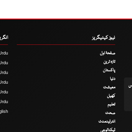
نیوز کیٹیگریز
انگر
صفحۂ اول
Urdu
تازہ ترین
Urdu
پاکستان
Urdu
دنیا
Urdu
اس
معیشت
Urdu
کھیل
Urdu
تعلیم
lish
صحت
انٹرٹینمنٹ
ٹیکنالوجی