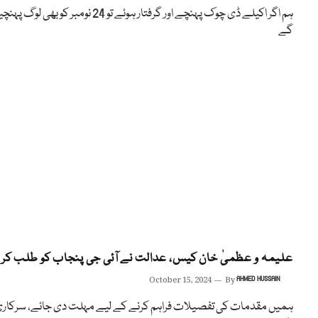
ہم اگر اکیلے ڈی چوک پہنچے اور گرفتار ہوئے تو 24 نومبر کو بھی لوگ 
گے
علیمہ و عظمیٰ خان کیس، عدالت نے آئی جی پنجاب کو طلب کر ل
October 15, 2024
By
AHMED HUSSAIN
ہمیں مقدمات کی تفصیلات فراہم کرنے کے لیے مہلت دی جائے، سرکار