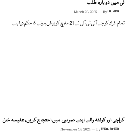
ٹی میں دوبارہ طلب
March 20, 2025
By
LAL KHAN
تمام افراد کو جے آئی ٹی آئی نے 21 مارچ کو پیش ہونے کا حکم دیا ہے
کراچی اور کوئٹہ والے اپنے صوبوں میں احتجاج کریں،علیمہ خان
November 14, 2024
By
FAISAL ZAHEER