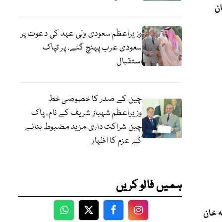
ان
وزیراعظم سعودی ولی عہد کی دعوت پر
سعودی عرب پہنچ گئے، پر تپاک
استقبال
چین کے صدر کا خصوصی خط
وزیراعظم شہباز شریف کے نام، پاک
چین شراکت داری مزید مضبوط بنانے
کے عزم کا اظہار
ہمیں فالو کریں
ہ خان
WhatsApp
Twitter
Facebook
Facebook