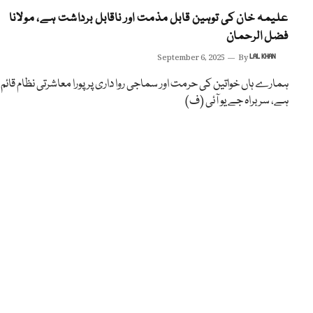
علیمہ خان کی توہین قابل مذمت اور ناقابل برداشت ہے، مولانا
فضل الرحمان
September 6, 2025
By
LAL KHAN
ہمارے ہاں خواتین کی حرمت اور سماجی روا داری پر پورا معاشرتی نظام قائم
ہے، سربراہ جے یو آئی (ف)