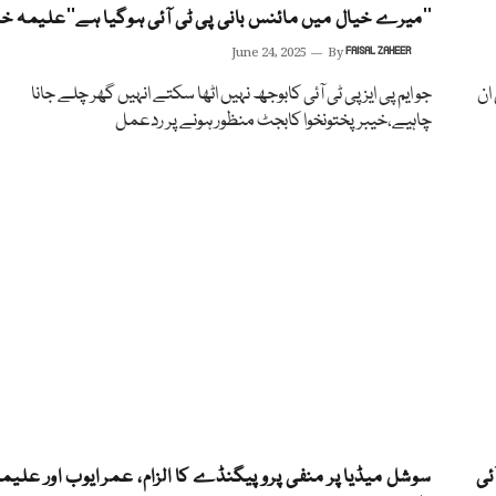
’’میرے خیال میں مائنس بانی پی ٹی آئی ہوگیا ہے‘‘علیمہ خ
June 24, 2025
By
FAISAL ZAHEER
ان
جو ایم پی ایز پی ٹی آئی کابوجھ نہیں اٹھا سکتے انہیں گھر چلے جانا
چاہیے،خیبرپختونخوا کابجٹ منظور ہونے پر ردعمل
 افراد جے آئی
سوشل میڈیا پر منفی پروپیگنڈے کا الزام، عمر ایوب اور علیم