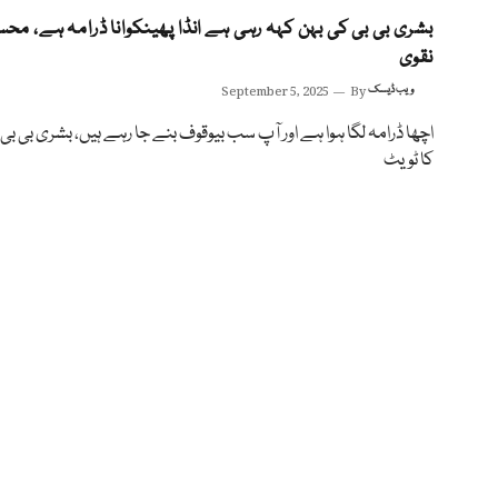
بشری بی بی کی بہن کہہ رہی ہے انڈا پھینکوانا ڈرامہ ہے، مح
نقوی
ویب ڈیسک
By
September 5, 2025
اچھا ڈرامہ لگا ہوا ہے اور آپ سب بیوقوف بنے جا رہے ہیں، بشری بی بی
کا ٹویٹ