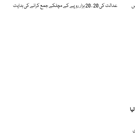
پہنچیں
عدالت کی 20 ، 20 ہزار روپے کے مچلکے جمع کرانے کی ہدایت
یا
ی