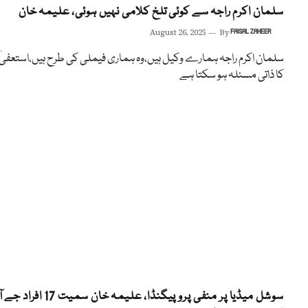
سلمان اکرم راجہ سے کوئی تلخ کلامی نہیں ہوئی، علیمہ خان
August 26, 2025
By
FAISAL ZAHEER
سلمان اکرم راجہ ہمارے وکیل ہیں،وہ ہماری فیملی کی طرح ہیں،استعفیٰ 
کا ذاتی مسئلہ ہو سکتا ہے
سوشل میڈیا پر منفی پروپیگنڈا، علیمہ خان سمیت 17