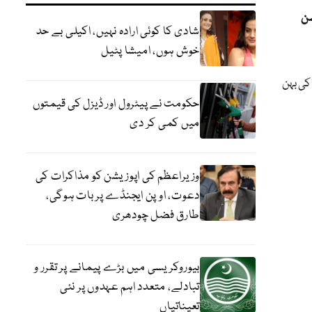
سن
شادی کا کوئی ارادہ نہیں، اکیلی بے حد
خوش ہوں، امیشا پٹیل
 کی بہن
حکومت نے پیٹرول اور ڈیزل کی قیمتوں
میں کمی کر دی
وزیراعظم کی اپوزیشن کو مذاکرات کی
دعوت، اوپن ایجنڈے پر بات ہوگی،
طارق فضل چودھری
بیوروکریسی میں بڑے پیمانے پر تقرر و
تبادلے، متعدد اہم عہدوں پر نئی
تعیناتیاں