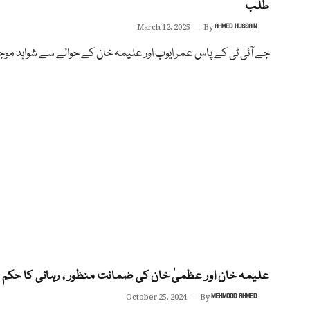
طلب
March 12, 2025
By
AHMED HUSSAIN
جے آئی ٹی کے پاس عمر ایوب اور علیمہ خان کے حوالے سے شواہد موجو
علیمہ خان اور عظمیٰ خان کی ضمانت منظور ، رہائی کا حکم
October 25, 2024
By
MEHMOOD AHMED