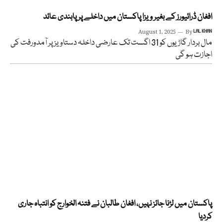
افغان ڈرائیورز کے بغیر ویزا پاکستان میں داخلے پر پابندی عائد
August 1, 2025
By
LAL KHAN
مال بردار گاڑیوں کو 31 اگست تک عارضی داخلہ دستاویز پر آمدورفت کی
اجازت ہو گی
پاکستان میں لڑنا جائز نہیں، افغان طالبان نے فتنہ الخوارج کو انتباہ جاری
کردیا