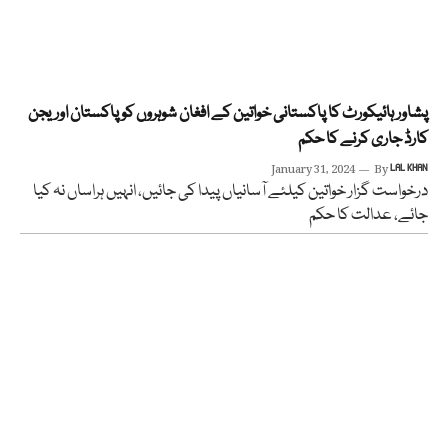
پشاور ہائیکورٹ کا پاکستانی خواتین کے افغان شوہروں کو پاکستان اوریجن
کارڈ جاری کرنے کا حکم
January 31, 2024
By
LAL KHAN
درخواست گزار خواتین کیلئے آسانیاں پیدا کی جائیں، انہیں ہراساں نہ کیا
جائے، عدالت کا حکم