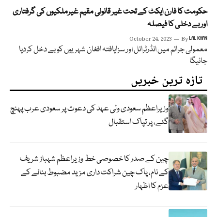
حکومت کا فارن ایکٹ کے تحت غیر قانونی مقیم غیرملکیوں کی گرفتاری
اور بے دخلی کا فیصلہ
October 24, 2023
By
LAL KHAN
معمولی جرائم میں انڈرٹرائل اور سزایافتہ افغان شہریوں کو بے دخل کردیا
جائیگا
تازہ ترین خبریں
وزیراعظم سعودی ولی عہد کی دعوت پر سعودی عرب پہنچ
گئے، پر تپاک استقبال
چین کے صدر کا خصوصی خط وزیراعظم شہباز شریف
کے نام، پاک چین شراکت داری مزید مضبوط بنانے کے
عزم کا اظہار