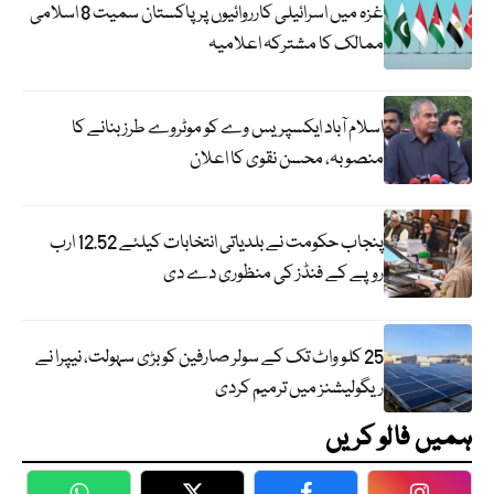
غزہ میں اسرائیلی کارروائیوں پر پاکستان سمیت 8 اسلامی
ممالک کا مشترکہ اعلامیہ
اسلام آباد ایکسپریس وے کو موٹروے طرز بنانے کا
منصوبہ، محسن نقوی کا اعلان
پنجاب حکومت نے بلدیاتی انتخابات کیلئے 12.52 ارب
روپے کے فنڈز کی منظوری دے دی
25 کلو واٹ تک کے سولر صارفین کو بڑی سہولت، نیپرا نے
ریگولیشنز میں ترمیم کردی
ہمیں فالو کریں