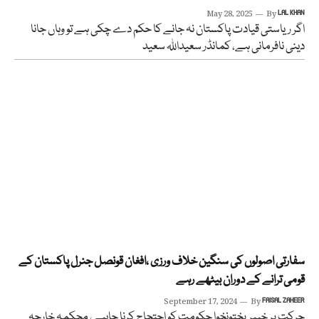
May 28, 2025
By
LAL KHAN
اگر ریاستی قیادت پاکستان نہ جانے کا حکم دے چکی ہے تو وہاں جانا
دینی نافرمانی ہے، کمانڈر سعیداللہ سعید
سفارتی اصولوں کی سنگین خلاف ورزی ،افغان قونصل جنرل پاکستان کے
قومی ترانے کے دوران بیٹھے رہے
September 17, 2024
By
FAISAL ZAHEER
حرکت پر خیبرپختونخوا حکومت کو احتجاج کرنا چاہیے، محکمہ خارجہ