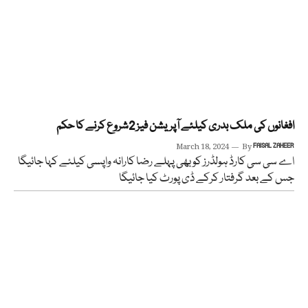
افغانوں کی ملک بدری کیلئے آپریشن فیز 2شروع کرنے کا حکم
March 18, 2024
By
FAISAL ZAHEER
اے سی سی کارڈ ہولڈرز کو بھی پہلے رضا کارانہ واپسی کیلئے کہا جائیگا
جس کے بعد گرفتار کرکے ڈی پورٹ کیا جائیگا