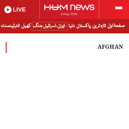
LIVE
6 Aug, 2026
صفحۂ اول
تازہ ترین
پاکستان
دنیا
ایران-اسرائیل جنگ
کھیل
انٹرٹینمنٹ
AFGHAN