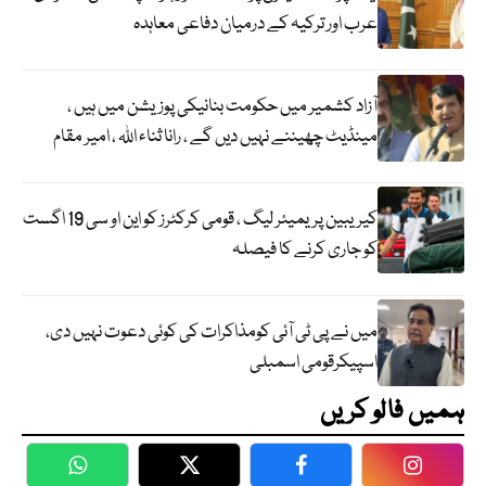
عرب اور ترکیہ کے درمیان دفاعی معاہدہ
آزاد کشمیر میں حکومت بنانیکی پوزیشن میں ہیں ،
مینڈیٹ چھیننے نہیں دیں گے ، رانا ثناء اللہ ، امیر مقام
کیریبین پریمیئر لیگ ، قومی کرکٹرز کو این او سی 19 اگست
کو جاری کرنے کا فیصلہ
میں نے پی ٹی آئی کومذاکرات کی کوئی دعوت نہیں دی،
اسپیکرقومی اسمبلی
ہمیں فالو کریں
WhatsApp
Twitter
Facebook
Faceboo