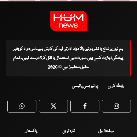
ہم نیوز پر شائع یا نشر ہونے والا مواد ادارتی ٹیم کی کاوش ہے۔ اس مواد کو بغیر
پیشگی اجازت کسی بھی صورت میں استعمال یا نقل کرنا درست نہیں۔ تمام
حقوق محفوظ ہیں © 2026
رابطہ کریں
پرائیویسی پالیسی
WhatsApp
Twitter
Facebook
Faceboo
صفحۂ اول
تازہ ترین
پاکستان