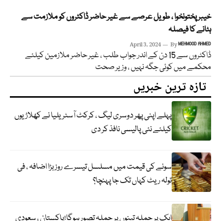
خیبر پختونخوا ، طویل عرصے سے غیر حاضر ڈاکٹروں کو ملازمت سے
ہٹانے کا فیصلہ
April 3, 2024
By
MEHMOOD AHMED
ڈاکٹروں سے 15 دن کے اندر جواب طلب ، غیر حاضر ملازمین کیلئے
محکمے میں کوئی جگہ نہیں ، وزیر صحت
تازہ ترین خبریں
پہلے اپنی پھر دوسری لیگ ، کرکٹ آسٹریلیا نے کھلاڑیوں
کیلئے نئی پالیسی نافذ کر دی
سونے کی قیمت میں مسلسل تیسرے روز بڑا اضافہ ، فی
تولہ ریٹ کہاں تک جا پہنچا؟
ایک پر حملہ تینوں پر حملہ تصور ہوگا؛پاکستان ، سعودی