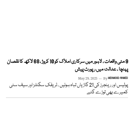
9 مئی واقعات ، لاہور میں سرکاری املاک کو 10 کروڑ ، 68 لاکھ کا نقصان
پہنچا ، عدالت میں رپورٹ پیش
May 29, 2025
By
MEHMOOD AHMED
پولیس اور رینجرز کی 21 گاڑیاں تباہ ہوئیں ، ٹریفک سگنلز اور سیف سٹی
کمیرے بھی توڑے گئے