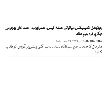
جوڈیشل کمپلیکس میانوالی حملہ کیس ، عمر ایوب ، احمد خان بھچر اور
دیگر پر فرد جرم عائد
February 25, 2025
By
MEHMOOD AHMED
ملزمان کا صحت جرم سے انکار ، عدالت نے اگلی پیشی پر گواہان کو طلب
کر لیا