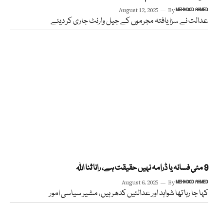
August 12, 2025
By
MEHMOOD AHMED
عدالت نے سزا یافتہ مجرموں کے جیل وارنٹ جاری کر دیئے
9 مئی فسانہ یا ڈرامہ نہیں حقیقت ہے، رانا ثنا اللہ
August 6, 2025
By
MEHMOOD AHMED
کہا جا رہا تھا شواہد اور عدالتیں کدھر ہیں، مشیر سیاسی امور