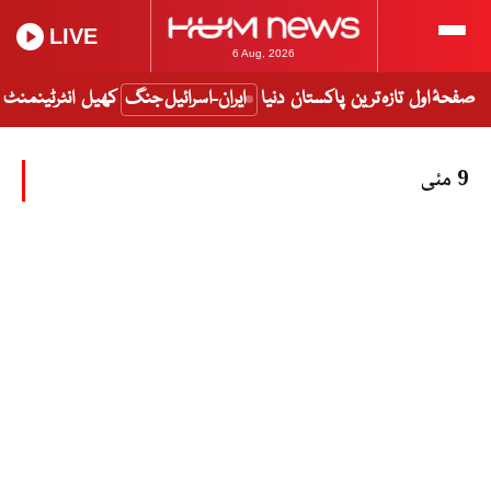
LIVE
6 Aug, 2026
صفحۂ اول
تازہ ترین
پاکستان
دنیا
ایران-اسرائیل جنگ
کھیل
انٹرٹینمنٹ
9 مئی