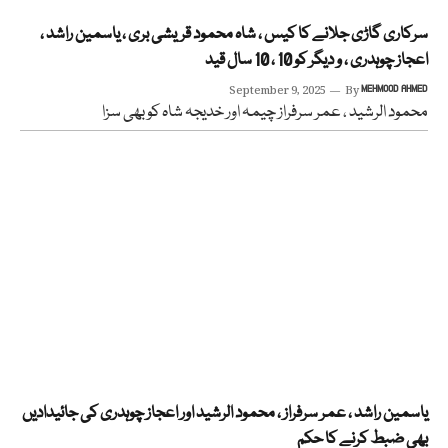
سرکاری گاڑی جلانے کا کیس ، شاہ محمود قریشی بری ، یاسمین راشد ،
اعجاز چوہدری ، و دیگر کو 10 ، 10 سال قید
September 9, 2025
By
MEHMOOD AHMED
محمود الرشید ، عمر سرفراز چیمہ اور خدیجہ شاہ کو بھی سزا
یاسمین راشد ، عمر سرفراز ، محمود الرشید اور اعجاز چوہدری کی جائیدادیں
بھی ضبط کرنے کا حکم