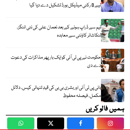
لیے 8 رکنی میڈیکل بورڈ تشکیل دے دیا گیا
ٹیم سے ڈراپ ہونے کے بعد نعمان علی کی نئی اننگز،
لنکاشائر کاؤنٹی سے معاہدہ
حکومت نے پی ٹی آئی کو ایک بارپھر مذاکرات کی دعوت
دے دی
بانی پی ٹی آئی اور بشریٰ بی بی کی قیدِ تنہائی کیس، دلائل
مکمل، فیصلہ محفوظ
ہمیں فالو کریں
WhatsApp
Twitter
Facebook
Faceboo