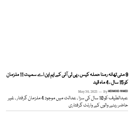
9 مئی تھانہ رمنا حملہ کیس ، پی ٹی آئی کے ایم این اے سمیت 11 ملزمان
کو 15 سال ، 4 ماہ قید
May 30, 2025
By
MEHMOOD AHMED
عبدالطیف کو 10 سال کی سزا ، عدالت میں موجود 4 ملزمان گرفتار ، غیر
حاضر رہنے والوں کے وارنٹ گرفتاری