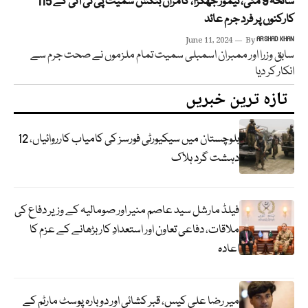
سانحہ 9 مئی، تیمور جھگڑا، کامران بنگش سمیت پی ٹی آئی کے 115
کارکنوں پر فرد جرم عائد
June 11, 2024
By
ARSHAD KHAN
سابق وزرا اور ممبران اسمبلی سمیت تمام ملزموں نے صحت جرم سے
انکار کر دیا
تازہ ترین خبریں
بلوچستان میں سیکیورٹی فورسز کی کامیاب کارروائیاں، 12
دہشت گرد ہلاک
فیلڈ مارشل سید عاصم منیر اور صومالیہ کے وزیر دفاع کی
ملاقات، دفاعی تعاون اور استعدادِ کار بڑھانے کے عزم کا
اعادہ
میر رضا علی کیس، قبر کشائی اور دوبارہ پوسٹ مارٹم کے