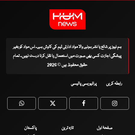
ہم نیوز پر شائع یا نشر ہونے والا مواد ادارتی ٹیم کی کاوش ہے۔ اس مواد کو بغیر
پیشگی اجازت کسی بھی صورت میں استعمال یا نقل کرنا درست نہیں۔ تمام
حقوق محفوظ ہیں © 2026
رابطہ کریں
پرائیویسی پالیسی
WhatsApp
Twitter
Facebook
Faceboo
صفحۂ اول
تازہ ترین
پاکستان