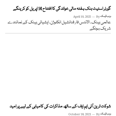
گورنر اسٹیٹ بنک ہفتہ مالی خواندگی کا افتتاح 14 اپریل کو کرینگے
ویب ڈیسک
By
April 10, 2025
عالمی بینک، الائنس فار فنانشیل انکلوژن، ایشیائی بینک کے نمائندے
شریک ہونگے
شوکت ترین آئی ایم ایف کے ساتھ مذاکرات کی کامیابی کے لیے پر امید
ویب ڈیسک
By
October 18, 2021