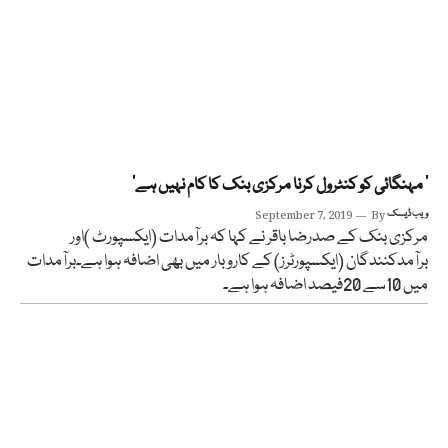
’ مہنگائی کو کنٹرول کرنا مرکزی بنک کا کام نہیں ہے‘
ویب ڈیسک
By
September 7, 2019
مرکزی بنک کے صدرضا باقر نے کہا کہ برآمدات (ایکسپورٹ )اور
برآمدکنندگان (ایکسپورٹرز) کے کاروبار میں بھی اضافہ ہوا ہے۔برآمدات
میں 10سے 20فیصد اضافہ ہوا ہے۔