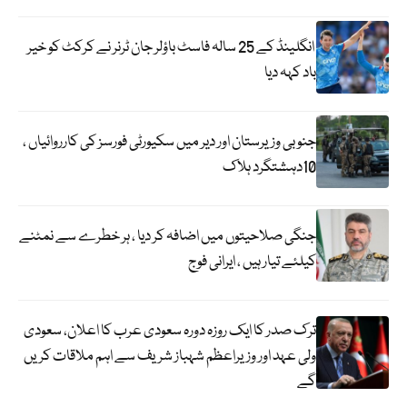
انگلینڈ کے 25 سالہ فاسٹ باؤلر جان ٹرنر نے کرکٹ کو خیر
باد کہہ دیا
جنوبی وزیرستان اور دیر میں سکیورٹی فورسز کی کارروائیاں ،
10دہشتگرد ہلاک
جنگی صلاحیتوں میں اضافہ کر دیا ، ہر خطرے سے نمٹنے
کیلئے تیار ہیں ، ایرانی فوج
ترک صدر کا ایک روزہ دورہ سعودی عرب کا اعلان، سعودی
ولی عہد اور وزیراعظم شہباز شریف سے اہم ملاقات کریں
گے