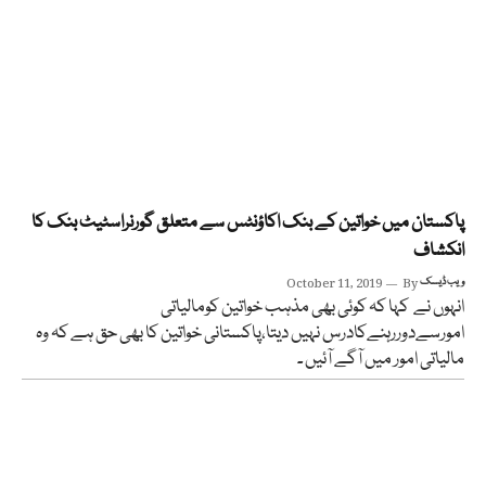
پاکستان میں خواتین کے بنک اکاؤنٹس سے متعلق گورنراسٹیٹ بنک کا
انکشاف
ویب ڈیسک
By
October 11, 2019
انہوں نے کہا کہ کوئی بھی مذہب خواتین کومالیاتی
امورسےدوررہنےکادرس نہیں دیتا،پاکستانی خواتین کا بھی حق ہے کہ وہ
مالیاتی امور میں آگے آئیں ۔