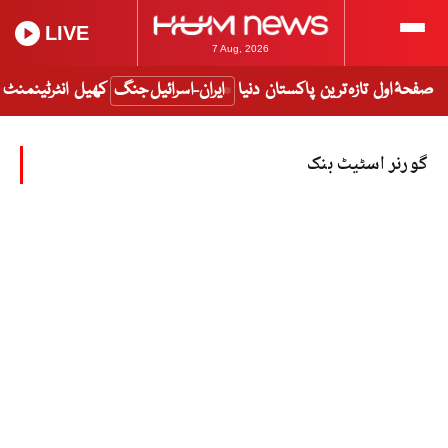
LIVE
7 Aug, 2026
صفحۂ اول
تازہ ترین
پاکستان
دنیا
ایران-اسرائیل جنگ
کھیل
انٹرٹینمنٹ
گورنر اسٹیٹ بنک