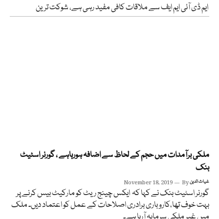
ایم ڈی آئی ایم ایف سے ملاقات کافی مفید رہی ہے، شوکت ترین
ملکی برآمدات میں حجم کے لحاظ سے اضافہ ہورہاہے ، گورنر اسٹیٹ
بنک
غیاث الدین
By
November 18, 2019
گورنر اسٹیٹ بنک نے کہا کہ ایکس چینج ریٹ کو مارکیٹ بیس کرنے پر
بہت خوف تھا،کاروباری برادری اصلاحات کے عمل کو اعتماد دیں۔ ملک
میں غیر ملکی سرمایہ آرہا ہے۔