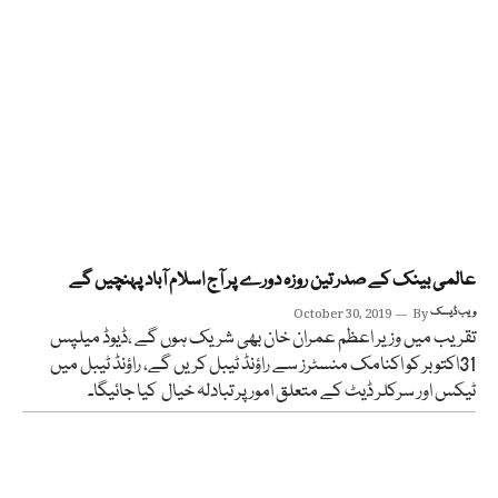
عالمی بینک کے صدر تین روزہ دورے پر آج اسلام آباد پہنچیں گے
ویب ڈیسک
By
October 30, 2019
تقریب میں وزیر اعظم عمران خان بھی شریک ہوں گے ،ڈیوڈ میلپس
31اکتوبر کو اکنامک منسٹرز سے راؤنڈ ٹیبل کریں گے، راؤنڈ ٹیبل میں
ٹیکس اور سرکلر ڈیٹ کے متعلق امور پر تبادلہ خیال کیا جائیگا۔