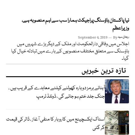
نیا پاکستان ہاؤسنگ پراجیکٹ ہمارا سب سے اہم منصوبہ ہے،
وزیراعظم
ریحان سید
By
September 4, 2019
اجلاس میں وفاقی دارالحکومت اور ملک کے دیگر بڑے شہروں میں
ہاؤسنگ سے متعلق مختلف منصوبوں کے بارے میں تبادلہ خیال کیا
گیا۔
تازہ ترین خبریں
آبنائے ہرمز دوبارہ کھولنے کیلئے معاہدے کے قریب ہیں ،
جنگ جلد ختم ہو جائے گی ، ڈونلڈ ٹرمپ
اسٹاک ایکسچینج میں کاروبار کا منفی آغاز ، ڈالر کی قیمت
گر گئی