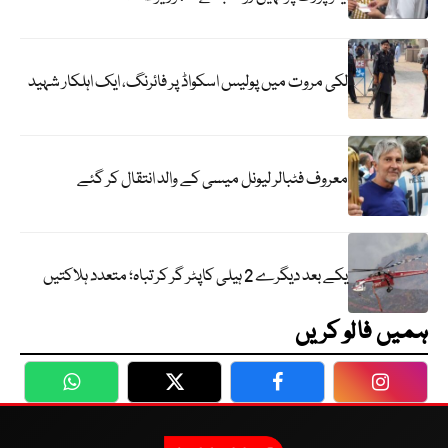
لکی مروت میں پولیس اسکواڈ پر فائرنگ، ایک اہلکار شہید
معروف فٹبالر لیونل میسی کے والد انتقال کر گئے
یکے بعد دیگرے 2 ہیلی کاپٹر گر کر تباہ؛ متعدد ہلاکتیں
ہمیں فالو کریں
WhatsApp
Twitter
Facebook
Faceboo