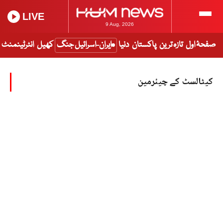
LIVE
9 Aug, 2026
صفحۂ اول
تازہ ترین
پاکستان
دنیا
ایران-اسرائیل جنگ
کھیل
انٹرٹینمنٹ
کیٹالسٹ کے چیئرمین