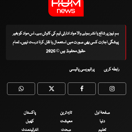
ہم نیوز پر شائع یا نشر ہونے والا مواد ادارتی ٹیم کی کاوش ہے۔ اس مواد کو بغیر
پیشگی اجازت کسی بھی صورت میں استعمال یا نقل کرنا درست نہیں۔ تمام
حقوق محفوظ ہیں © 2026
رابطہ کریں
پرائیویسی پالیسی
WhatsApp
Twitter
Facebook
Faceboo
صفحۂ اول
تازہ ترین
پاکستان
دنیا
معیشت
کھیل
تعلیم
صحت
انٹرٹینمنٹ