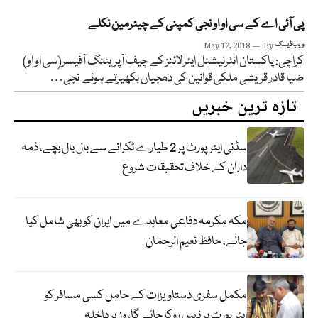
پی آئی اے کے سی او او نجی کمپنی کے چیئرمین نکلے
ویب ڈیسک
By
May 12, 2018
کراچی: پاکستان انٹرنیشنل ایئرلائنز کے چیف آپریٹنگ آفیسر(سی او او)
ضیا قادر قریشی ملکی قوانین کی دھجیاں بکھیرتے ہوئے نجی…
تازہ ترین خبریں
سڈنی ایئرپورٹ پر 2 طیارے ٹکرانے سے بال بال بچے، ذمہ
داران کے خلاف تحقیقات شروع
مکہ مکرمہ دفاعی معاہدے میں ایران کو بھی شامل کیا
جائے، حافظ نعیم الرحمان
مکمل سفری دستاویزات کے حامل کسی مسافر کو
ایئرپورٹ پر نہیں روکا جائے گا، وزیر داخلہ