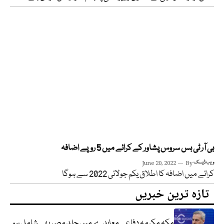
بی آر ٹی بس سروس پشاور کے کرائے میں 5 روپے اضافہ
ویب ڈیسک
By
June 20, 2022
کرائے میں اضافہ کا اطلاق یکم جولائی 2022 سے ہوگا
تازہ ترین خبریں
مکہ مکرمہ دفاعی معاہدے میں جلد مصر بھی شامل ہو