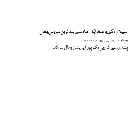
سیلاب کے باعث ایک ماہ سے بند ٹرین سروس بحال
ویب ڈیسک
By
October 2, 2022
پشاور سے کراچی تک پورا آپریشن بحال ہو گا۔