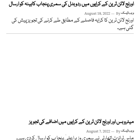
اورنج لائن ٹرین کے کرایوں میں ردو بدل کی سمری پنجاب کابینہ کو ارسال
ویب ڈیسک
By
August 18, 2022
اورنج لائن ٹرین کا کرایہ فاصلے کے مطابق طے کرنے کی تجویز پیش کی
گئی ہے۔
میٹرو بس اور اورنج لائن ٹرین کے کرایوں میں اضافے کی تجویز
ویب ڈیسک
By
August 7, 2022
ماس ٹرانزٹ اتھارٹی نے سمری وزیراعلیٰ پنجا ب کو ارسال کردی ہے۔