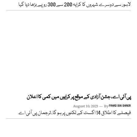
لاہور سے دوسرے شہروں کا کرایہ 200 سے 300 روپے بڑھا دیا گیا
پی آئی اے، جشن آزادی کے موقع پر کرایوں میں کمی کا اعلان
August 10, 2023
By
FAHAD BIN SHAKIR
فیصلے کا اطلاق 14 اگست کے ٹکٹوں پر ہو گا، ترجمان پی آئی اے