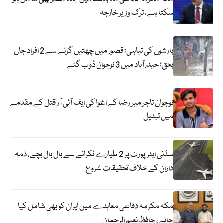
سکتا ہے، ترک وزیر خارجہ
بارشوں کی تباہی؛ قصور میں چھتیں گرنے سے 2 افراد جاں
بحق؛ حیدرآباد میں 3 نوجوان ڈوب گئے
نوجوان تاجر میر رضا کے اغوا کی ایف آئی آر قتل کے مقدمے
میں تبدیل
سڈنی ایئرپورٹ پر 2 طیارے ٹکرانے سے بال بال بچے، ذمہ
داران کے خلاف تحقیقات شروع
مکہ مکرمہ دفاعی معاہدے میں ایران کو بھی شامل کیا
جائے، حافظ نعیم الرحمان