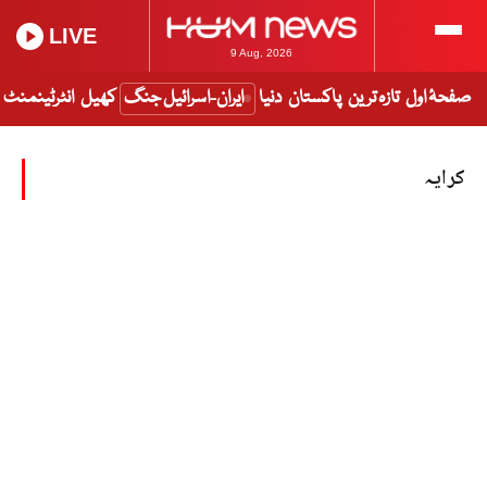
LIVE
9 Aug, 2026
صفحۂ اول
تازہ ترین
پاکستان
دنیا
ایران-اسرائیل جنگ
کھیل
انٹرٹینمنٹ
کرایہ