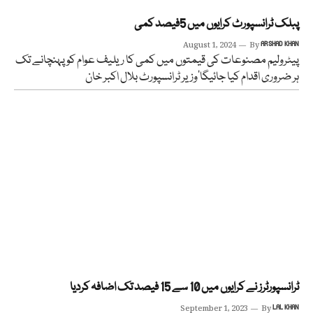
پبلک ٹرانسپورٹ کرایوں میں 5فیصد کمی
August 1, 2024
By
ARSHAD KHAN
پیٹرولیم مصنوعات کی قیمتوں میں کمی کا ریلیف عوام کو پہنچانے تک
ہر ضروری اقدام کیا جائیگا‘وزیر ٹرانسپورٹ بلال اکبر خان
ٹرانسپورٹرز نے کرایوں میں 10 سے 15 فیصد تک اضافہ کردیا
September 1, 2023
By
LAL KHAN