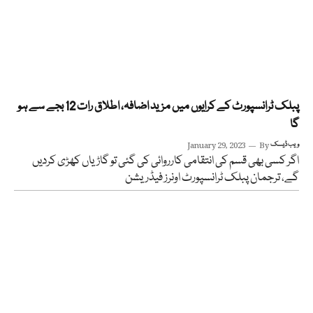
پبلک ٹرانسپورٹ کے کرایوں میں مزید اضافہ، اطلاق رات 12 بجے سے ہو
گا
ویب ڈیسک
By
January 29, 2023
اگر کسی بھی قسم کی انتقامی کارروائی کی گئی تو گاڑیاں کھڑی کردیں
گے، ترجمان پبلک ٹرانسپورٹ اونرز فیڈریشن