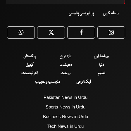
رابطہ کریں
پرائیویسی پالیسی
WhatsApp
Twitter
Facebook
Faceboo
صفحۂ اول
تازہ ترین
پاکستان
دنیا
معیشت
کھیل
تعلیم
صحت
انٹرٹینمنٹ
ٹیکنالوجی
دلچسپ و عجیب
Pakistan News in Urdu
Sports News in Urdu
Business News in Urdu
Tech News in Urdu