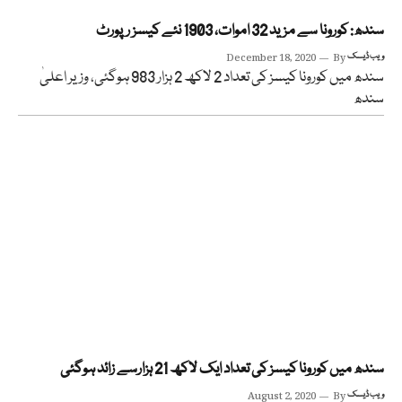
سندھ: کورونا سے مزید 32 اموات، 1903 نئے کیسز رپورٹ
ویب ڈیسک
By
December 18, 2020
سندھ میں کورونا کیسز کی تعداد 2 لاکھ 2 ہزار 983 ہوگئی، وزیر اعلیٰ
سندھ
سندھ میں کورونا کیسز کی تعداد ایک لاکھ 21 ہزارسے زائد ہوگئی
ویب ڈیسک
By
August 2, 2020