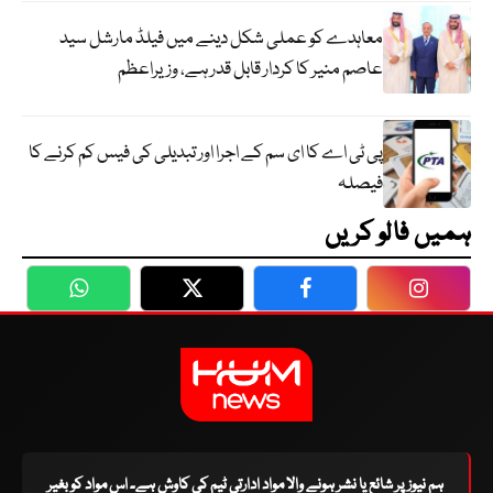
معاہدے کو عملی شکل دینے میں فیلڈ مارشل سید
عاصم منیر کا کردار قابل قدر ہے، وزیراعظم
پی ٹی اے کا ای سم کے اجرا اور تبدیلی کی فیس کم کرنے کا
فیصلہ
ہمیں فالو کریں
WhatsApp
Twitter
Facebook
Faceboo
ہم نیوز پر شائع یا نشر ہونے والا مواد ادارتی ٹیم کی کاوش ہے۔ اس مواد کو بغیر