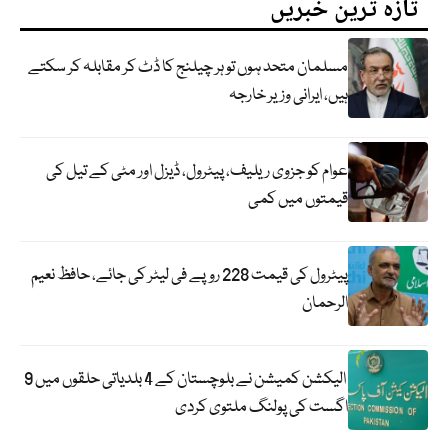
تازہ ترین خبریں
مسلمان متحد ہوں تو ہر چیلنج کا ڈٹ کر مقابلہ کر سکتے
ہیں، ایرانی وزیر خارجہ
عوام کو جزوی ریلیف، پیٹرول، ڈیزل اور مٹی کے تیل کی
قیمتوں میں کمی
پیٹرول کی قیمت 228 روپے فی لیٹر کی جائے، حافظ نعیم
الرحمان
الیکشن کمیشن نے بلوچستان کے 4 بلدیاتی حلقوں میں 9
اگست کی پولنگ ملتوی کردی