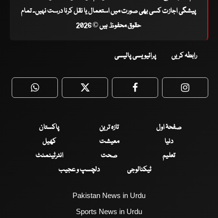
پیشگی اجازت کسی بھی صورت میں استعمال یا نقل کرنا درست نہیں۔ تمام
حقوق محفوظ ہیں © 2026
رابطہ کریں
پرائیویسی پالیسی
WhatsApp
Twitter
Facebook
Faceboo
صفحۂ اول
تازہ ترین
پاکستان
دنیا
معیشت
کھیل
تعلیم
صحت
انٹرٹینمنٹ
ٹیکنالوجی
دلچسپ و عجیب
Pakistan News in Urdu
Sports News in Urdu