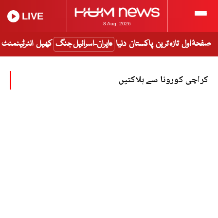
LIVE
8 Aug, 2026
صفحۂ اول
تازہ ترین
پاکستان
دنیا
ایران-اسرائیل جنگ
کھیل
انٹرٹینمنٹ
کراچی کورونا سے ہلاکتیں