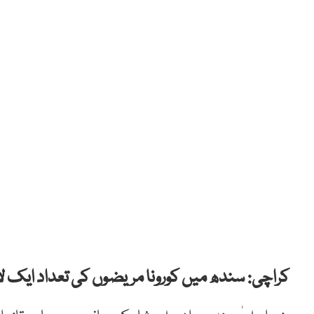
کراچی: سندھ میں کورونا مریضوں کی تعداد ایک لاکھ 21 ہزار 486 