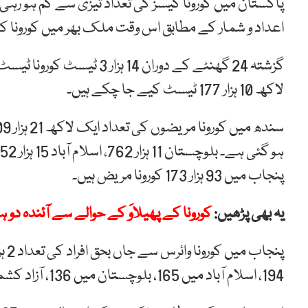
پاکستان میں کورونا کیسز کی تعداد تیزی سے کم ہو رہی
اعداد و شمار کے مطابق اس وقت ملک بھر میں کورونا کے ایکٹیو کیس
لاکھ 10 ہزار 177 ٹیسٹ کیے جا چکے ہیں۔
پنجاب میں 93 ہزار 173 کورونا مریض ہیں۔
یہ بھی پڑھیں:
کورونا کے پھیلاوَ کے حوالے سے آئندہ دو ہ
194، اسلام آباد میں 165، بلوچستان میں 136، آزاد کشمیر میں 54 اور گلگت بلتستان میں 53 ہو چکی ہے۔