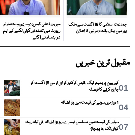
میر رضا علی کیس: دوسری پوسٹ مارٹم
جماعت اسلامی کا 16 اگست سے ملک
رپورٹ میں تشدد اور گولی لگنے کے اہم
بھر میں بیک وقت دھرنوں کا اعلان
شواہد سامنے آگئے
مقبول ترین خبریں
کیریبین پریمیئر لیگ ، قومی کرکٹرز کو این او سی 19 اگست کو
01
جاری کرنے کا فیصلہ
4 روز میں سونے کی قیمت میں بڑا اضافہ
04
سونے کی قیمت میں مسلسل تیسرے روز بڑا اضافہ ، فی تولہ ریٹ
07
کہاں تک جا پہنچا؟