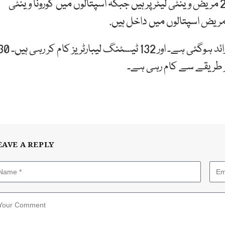
این سی او سی کے مطابق ‏ملک بھر کےاسپتالوں میں 225 مریض وینٹی لیٹر پر ہیں جبکہ اسپتالوں میں کورونا وینٹی
ملک میں کورونا ٹیسٹنگ صلاحیت یومیہ 60 ہزار سے زائد ہوگئی ہے۔ اور 132 ٹیسٹنگ لیبارٹر
 طریقے سے کام رہی ہے۔
EAVE A REPLY