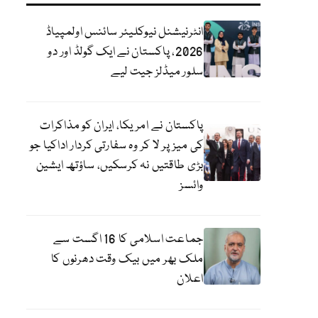
انٹرنیشنل نیوکلیئر سائنس اولمپیاڈ
2026، پاکستان نے ایک گولڈ اور دو
سلور میڈلز جیت لیے
پاکستان نے امریکا، ایران کو مذاکرات
کی میز پر لا کر وہ سفارتی کردار اداکیا جو
بڑی طاقتیں نہ کرسکیں، ساؤتھ ایشین
وائسز
جماعت اسلامی کا 16 اگست سے
ملک بھر میں بیک وقت دھرنوں کا
اعلان