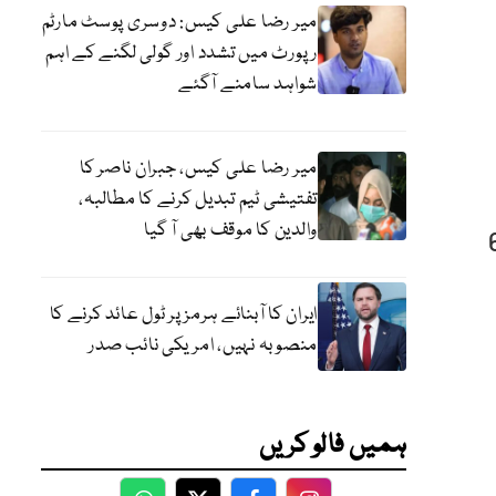
میر رضا علی کیس: دوسری پوسٹ مارٹم
رپورٹ میں تشدد اور گولی لگنے کے اہم
شواہد سامنے آگئے
میر رضا علی کیس، جبران ناصر کا
تفتیشی ٹیم تبدیل کرنے کا مطالبہ،
والدین کا موقف بھی آ گیا
اعداد و شمار کے مطابق پاکستان میں کورونا وائرس سے مزید 6
ایران کا آبنائے ہرمز پر ٹول عائد کرنے کا
منصوبہ نہیں، امریکی نائب صدر
ہمیں فالو کریں