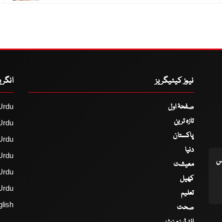
نیوز کیٹیگریز
انگر
صفحۂ اول
Urdu
تازہ ترین
Urdu
پاکستان
Urdu
دنیا
Urdu
اس
معیشت
Urdu
کھیل
Urdu
تعلیم
lish
صحت