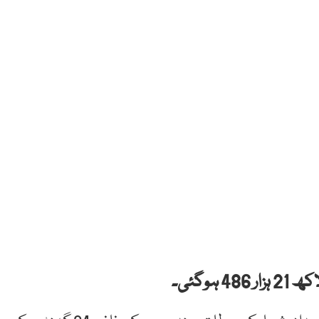
ہوگئی۔