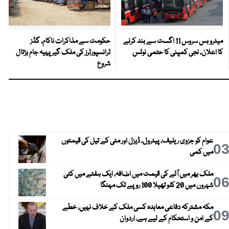
میٹرو بس سروس 11 اگست سے بند کرنے
حکومت سے مذاکرات ناکام، گڈز
کا اعلان، نجی کمپنی کا حتمی نوٹس
ٹرانسپورٹرز کی ملک گیر پہیہ جام ہڑتال
شروع
عوام کو جزوی ریلیف، پیٹرول، ڈیزل اور مٹی کے تیل کی قیمتوں
0
میں کمی
ملک بھر میں آٹے کی قیمت میں اضافہ، ایک ہفتے میں کئی
0
شہروں میں 20 کلو تھیلا 100 روپے تک مہنگا
مکہ مشترکہ دفاعی معاہدہ کسی ملک کے خلاف نہیں، خطے
0
کے امن و استحکام کے لیے ہے، اردوان