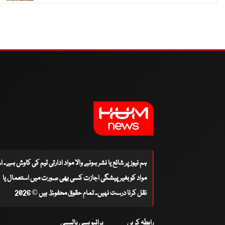
ہم نیوز پر شائع یا نشر ہونے والا مواد ادارتی ٹیم کی کاوش ہے۔ 
مواد کو بغیر پیشگی اجازت کسی بھی صورت میں استعمال یا
نقل کرنا درست نہیں۔ تمام حقوق محفوظ ہیں © 2026
رابطہ کریں
پرائیویسی پالیسی