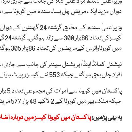
دوران مزید ایک مریض چل بسا۔ سندھ میں کورونا سے اموات کی تع
میں کوروناوائرس کےمریضوں کی تعداد 86ہزار 305ہوگئی۔
افراد جاں بحق ہو گئے جبکہ 553 نئے کیسز رپورٹ ہوئے۔
جبکہ ملک بھر میں کورونا کے 2 لاکھ 48 ہزار 577 مریض صحت یاب ہوچکے ہیں۔
یہ بھی پڑھیں:
پاکستان میں کورونا کیسز میں دوبارہ اضافہ