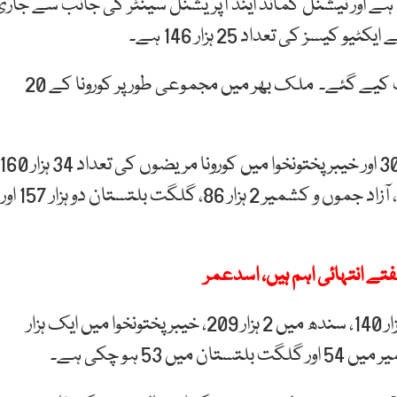
 ہے اور نیشنل کمانڈ اینڈ آپریشنل سینٹر کی جانب سے جاری
ز کی تعداد 25 ہزار 146 ہے۔
گزشتہ 24 گھنٹے کے دوران 14 ہزار 3 ٹیسٹ کورونا ٹیسٹ کیے گئے۔ ملک بھر میں مجموعی طور پر کورونا کے 20
سندھ میں کورونا مریضوں کی تعداد ایک لاکھ 21 ہزار 309 اور خیبر پختونخوا میں کورونا مریضوں کی تعداد 34 ہزار 
ہو گئی ہے۔ بلوچستان 11 ہزار 762، اسلام آباد 15 ہزار 52، آزاد جموں و کشمیر 2 ہزار 86، گلگت بلتستان دو ہزار 157 اور
فتے انتہائی اہم ہیں، اسدعمر
پنجاب میں کورونا وائرس سے جاں بحق افراد کی تعداد 2 ہزار 140، سندھ میں 2 ہزار 209، خیبر پختونخوا میں ایک ہزار