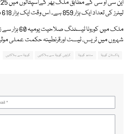
لیٹرز کی تعداد ایک ہزار 859 ہے۔ اس وقت ایک ہزار 618 مریض اسپتالوں میں داخل ہیں.
شہروں میں ٹریس، ٹیسٹ اورقرنطینہ حکمت عملی موثر
پاکستان کورونا
سندھ کورونا
کراچی کورونا سے ہلاکتیں
کورونا سے ہلاکتیں