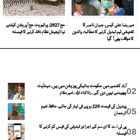
میر رضا علی کیس، جبران ناصر کا
حج 2027: پرائیویٹ حج آپریشن کیلئے
تفتیشی ٹیم تبدیل کرنے کا مطالبہ، والدین
نیا ڈیجیٹل نظام نافذ کرنے کا فیصلہ
کا موقف بھی آ گیا
آزاد کشمیر میں حکومت بنانیکی پوزیشن میں ہیں ، مینڈیٹ
3
02
چھیننے نہیں دیں گے ، رانا ثناء اللہ ، امیر مقام
پیٹرول کی قیمت 228 روپے فی لیٹر کی جائے، حافظ نعیم
6
05
الرحمان
پی ٹی اے کا ای سم کے اجرا اور تبدیلی کی فیس کم کرنے کا
9
08
فیصلہ