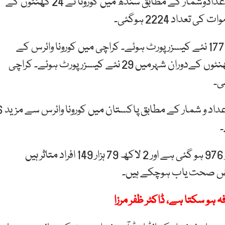
وزیر اعلیٰ سندھ مراد علی شاہ کی جانب سے جاری تازہ اعدادوشمار کے مطابق سندھ میں کورونا نے 24 گھنٹوں کے
داد 2224 ہوگئی۔
وزیراعلیٰ سندھ کے مطابق گزشتہ 24 گھنٹوں کے دوران177 نئے کیسزرپورٹ ہوئے۔ کراچی میں کورونا وائرس کے
کیسزکی تعداد 86ہزار 300 سے زائد ہوگئی۔ گزشتہ24گھنٹوں کےدوران شہرمیں 29 نئے کیسزرپورٹ ہوئے۔ کراچی
نیشنل کمانڈ اینڈ آپریشنل سینٹر کی جانب سے جاری 
پاکستان میں کورونا سے اموات کی مجموعی تعداد 5 ہزار 976 ہو گئی ہے اور 2 لاکھ 79 ہزار 149 افراد متاثر ہیں
 ہو سکتا ہے، ڈاکٹر ظفر مرزا