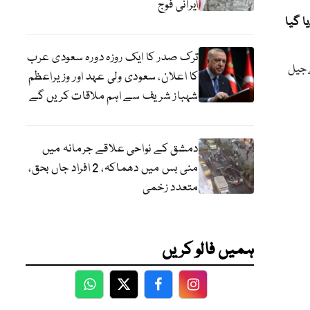
ایرانی فوج
ا گیا
ترک صدر کا ایک روزہ دورہ سعودی عرب
ے جیل
کا اعلان، سعودی ولی عہد اور وزیراعظم
شہباز شریف سے اہم ملاقات کریں گے
دمشق کے نواحی علاقے جرمانہ میں
منی بس میں دھماکہ، 2 افراد جاں بحق،
متعدد زخمی
ہمیں فالو کریں
WhatsApp
Twitter
Facebook
Facebook