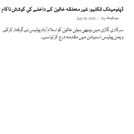
ڈپلومیٹک انکلیو: غیر متعلقہ خاتون کے داخلے کی کوشش ناکام
ویب ڈیسک
By
July 30, 2020
سرکاری گاڑی میں بیٹھی ہوئی خاتون کو اسلام آباد پولیس نےگرفتار کرکے
ویمن پولیس اسٹیشن میں مقدمہ درج کر لیا ہے۔