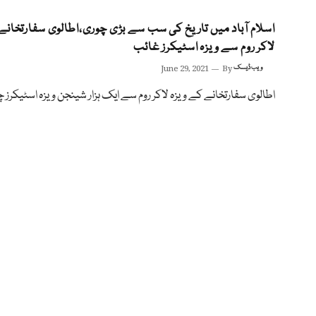
اسلام آباد میں تاریخ کی سب سے بڑی چوری،اطالوی سفارتخانے
لاکر روم سے ویزہ اسٹیکرز غائب
ویب ڈیسک
By
June 29, 2021
اطالوی سفارتخانے کے ویزہ لاکر روم سے ایک ہزار شینجن ویزہ اسٹیکرز 