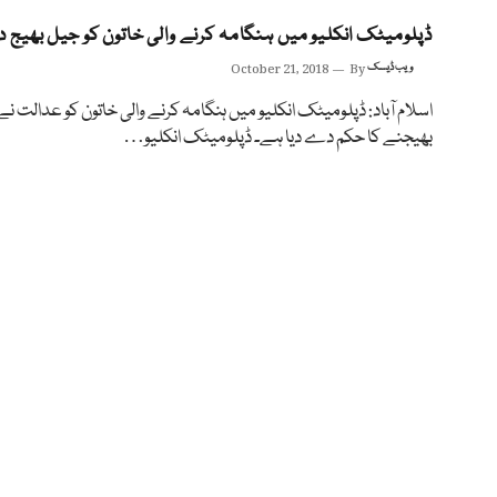
ڈپلومیٹک انکلیو میں ہنگامہ کرنے والی خاتون کو جیل بھیج دی
ویب ڈیسک
By
October 21, 2018
اسلام آباد: ڈپلومیٹک انکلیو میں ہنگامہ کرنے والی خاتون کو عدالت ن
بھیجنے کا حکم دے دیا ہے۔ ڈپلومیٹک انکلیو…