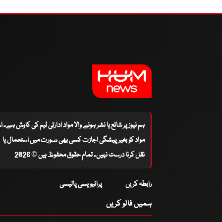
ہم نیوز پر شائع یا نشر ہونے والا مواد ادارتی ٹیم کی کاوش ہے۔ 
مواد کو بغیر پیشگی اجازت کسی بھی صورت میں استعمال یا
نقل کرنا درست نہیں۔ تمام حقوق محفوظ ہیں © 2026
رابطہ کریں
پرائیویسی پالیسی
ہمیں فالو کریں