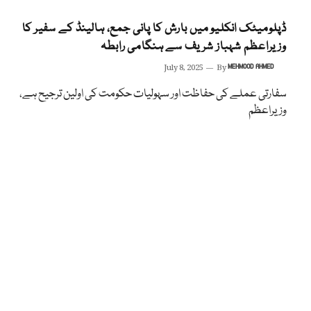
ڈپلومیٹک انکلیو میں بارش کا پانی جمع، ہالینڈ کے سفیر کا
وزیراعظم شہباز شریف سے ہنگامی رابطہ
July 8, 2025
By
MEHMOOD AHMED
سفارتی عملے کی حفاظت اور سہولیات حکومت کی اولین ترجیح ہے،
وزیراعظم