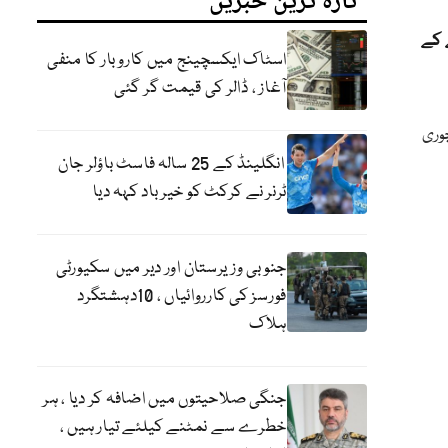
تازہ ترین خبریں
 کے
اسٹاک ایکسچینج میں کاروبار کا منفی
آغاز ، ڈالر کی قیمت گر گئی
چوری
انگلینڈ کے 25 سالہ فاسٹ باؤلر جان
ٹرنر نے کرکٹ کو خیر باد کہہ دیا
جنوبی وزیرستان اور دیر میں سکیورٹی
فورسز کی کارروائیاں ، 10دہشتگرد
ہلاک
جنگی صلاحیتوں میں اضافہ کر دیا ، ہر
خطرے سے نمٹنے کیلئے تیار ہیں ،