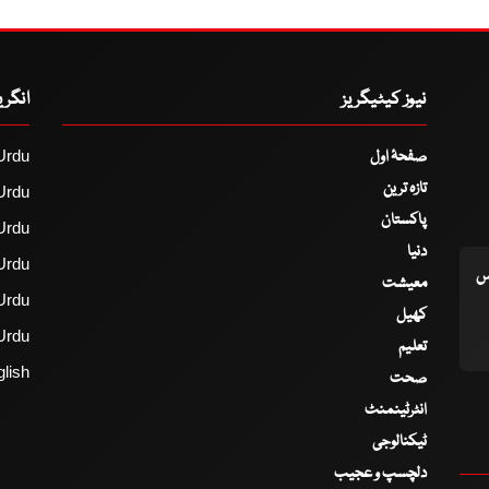
نیوز کیٹیگریز
انگر
صفحۂ اول
Urdu
تازہ ترین
Urdu
پاکستان
Urdu
دنیا
Urdu
اس
معیشت
Urdu
کھیل
Urdu
تعلیم
lish
صحت
انٹرٹینمنٹ
ٹیکنالوجی
دلچسپ و عجیب