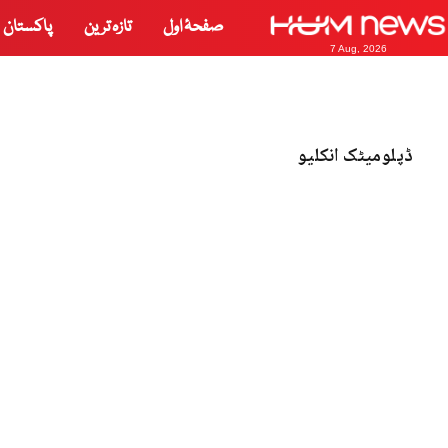
صفحۂ اول
تازہ ترین
پاکستان
7 Aug, 2026
ڈپلومیٹک انکلیو