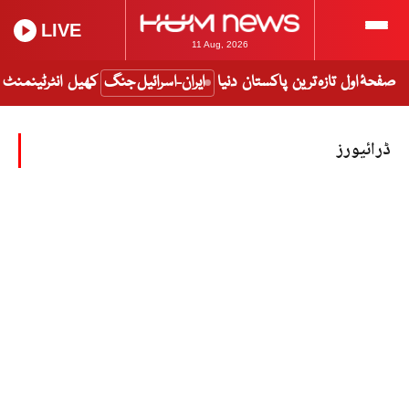
LIVE
11 Aug, 2026
صفحۂ اول
تازہ ترین
پاکستان
دنیا
ایران-اسرائیل جنگ
کھیل
انٹرٹینمنٹ
ڈرائیورز