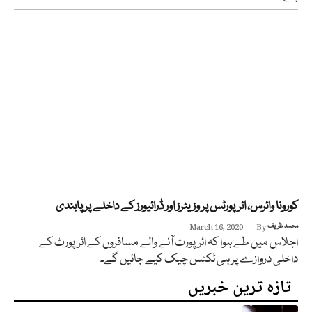
کورونا وائرس، ائرپورٹس پر وزیٹرز اور ڈرائیورز کے داخلے پر پابندی
محمد ظریف
By
March 16, 2020
اجلاس میں طے ہوا کہ ائرپورٹ آنے والے مسافروں کے ائرپورٹ کے
داخلی دروازے پر ہی ٹکٹس چیک کیے جائیں گے۔
تازہ ترین خبریں