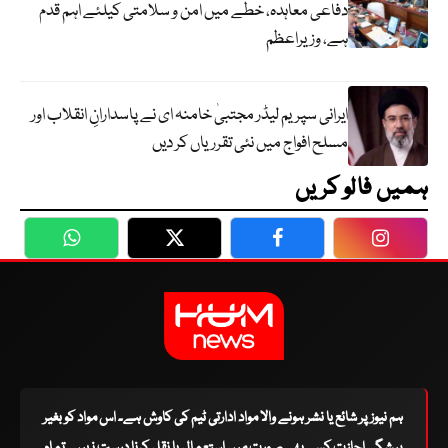
دفاعی معاہدہ، خطے میں امن و سلامتی کیلئے اہم قدم
ہے، وزیراعظم
ایرانی سپریم لیڈر مجتبیٰ خامنہ ای نے پاسدارانِ انقلاب اور
مسلح افواج میں نئی تقرریاں کر دیں
ہمیں فالو کریں
WhatsApp
Twitter
Facebook
Faceboo
ہم نیوز پر شائع یا نشر ہونے والا مواد ادارتی ٹیم کی کاوش ہے۔ اس مواد کو بغیر
پیشگی اجازت کسی بھی صورت میں استعمال یا نقل کرنا درست نہیں۔ تمام