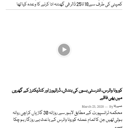
کمپنی کی طرف سے18 تا25 ڈالر فی گھنٹہ ادا کرنے کا وعدہ کیا تھا
کورونا وائرس، انٹرسٹی بسوں کی بندش، ڈرائیورز اور کنڈیکٹرز کے گھروں
میں بھی فاقے
عمیر رانا
By
March 23, 2020
محکمہ ٹرانسپورٹ کے مطابق لاہور سے روزانہ 30 گاڑیاں کراچی روانہ
ہوتی تھیں جن کا تمام عملہ کورونا وائرس کے باعث بے روزگار ہو چکا
ہے۔