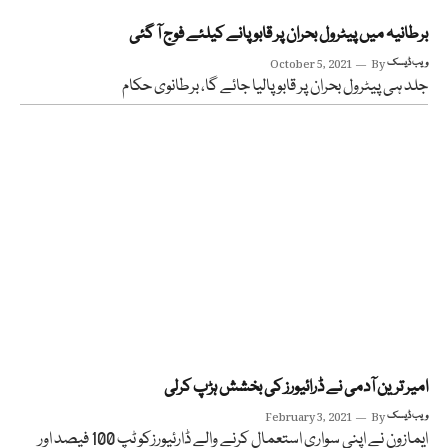
برطانیہ میں پیٹرول بحران پر قابو پانے کیلئے فوج آ گئی
ویب ڈیسک
By
October 5, 2021
جلد ہی پیٹرول بحران پر قابو پالیا جائے گا، برطانوی حکام
امیر ترین آدمی نے ڈرائیورز کی بخشش ہڑپ کرلی
ویب ڈیسک
By
February 3, 2021
ایمازون نے اپنی سواری استعمال کرنے والے ڈارئیورزکو ٹپ 100 فیصد اور