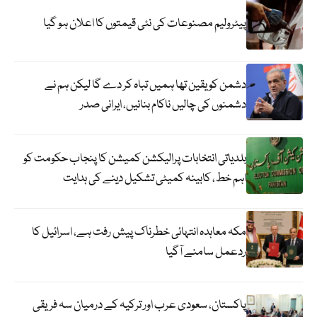
پیٹرولیم مصنوعات کی نئی قیمتوں کا اعلان ہو گیا
دشمن کو یقین تھا ہمیں تباہ کر دے گا لیکن ہم نے
دشمنوں کی چالیں ناکام بنائیں، ایرانی صدر
بلدیاتی انتخابات پرالیکشن کمیشن کا پنجاب حکومت کو
اہم خط، کابینہ کمیٹی تشکیل دینے کی ہدایت
مکہ معاہدہ انتہائی خطرناک پیش رفت ہے، اسرائیل کا
ردعمل سامنے آگیا
پاکستان، سعودی عرب اور ترکیہ کے درمیان سہ فریقی