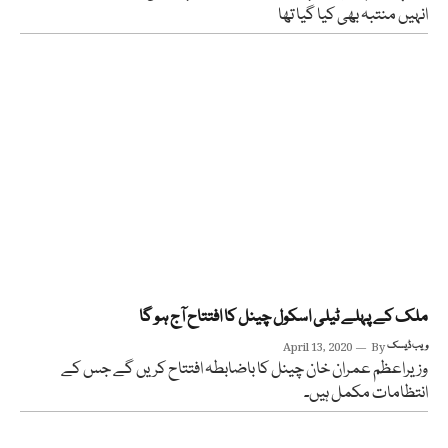
انہیں منتبہ بھی کیا گیا تھا
ملک کے پہلے ٹیلی اسکول چینل کا افتتاح آج ہو گا
ویب ڈیسک
By
April 13, 2020
وزیراعظم عمران خان چینل کا باضابطہ افتتاح کریں گے جس کے
انتظامات مکمل ہیں۔