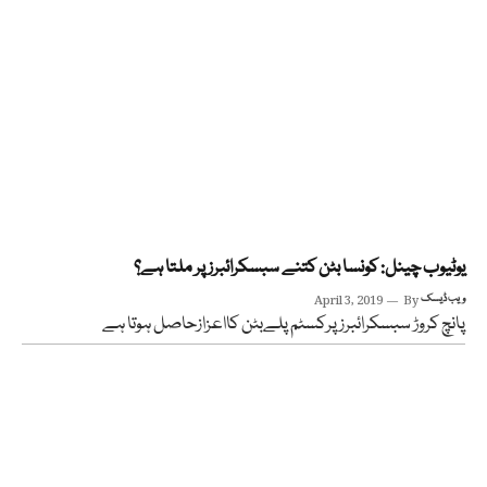
یوٹیوب چینل: کونسا بٹن کتنے سبسکرائبرز پر ملتا ہے؟
ویب ڈیسک
By
April 3, 2019
پانچ کروڑ سبسکرائبرز پرکسٹم پلےبٹن کااعزازحاصل ہوتا ہے