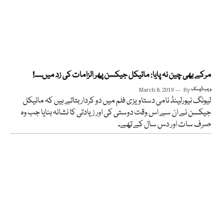
مرکے بھی چین نہ پایا: مائیکل جیکسن پھر الزامات کی زد میں۔۔۔!
ویب ڈیسک
By
March 8, 2019
لیونگ نیورلینڈ نامی دستاویزی فلم میں دو کردار بتاتے ہیں کہ مائیکل
جیکسن نے ان سے اس وقت دوستی کی اور زیادتی کا نشانہ بنایا جب وہ
صرف سات اور دس سال کے تھے۔