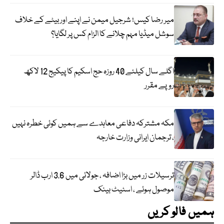
میر رضا کیس؛ شرجیل میمن نے اپنے اور بیٹے کے خلاف
سوشل میڈیا مہم چلانے کا الزام کس پر لگایا؟
اگلے سال کیلئے 40 روزہ حج اسکیم کا پیکیج 12 لاکھ
روپے مقرر
مکہ مشترکہ دفاعی معاہدے سے ہمیں کوئی خطرہ نہیں
، ترجمان ایرانی وزارت خارجہ
ترسیلات زر میں بڑا اضافہ ، جولائی میں 3.6 ارب ڈالر
موصول ہوئے ، اسٹیٹ بینک
ہمیں فالو کریں