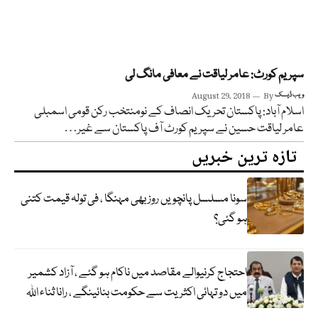
سپریم کورٹ: عامر لیاقت نے معافی مانگ لی
ویب ڈیسک
By
August 29, 2018
اسلام آباد: پاکستان تحریک انصاف کے نومنتخب رکن قومی اسمبلی
عامر لیاقت حسین نے سپریم کورٹ آف پاکستان سے غیر…
تازہ ترین خبریں
سونا مسلسل پانچویں روز بھی مہنگا ، فی تولہ قیمت کتنی
ہو گئی؟
احتجاج کرنیوالے مقاصد میں ناکام ہو گئے ، آزاد کشمیر
میں دو تہائی اکثریت سے حکومت بنائینگے ، رانا ثناء اللہ