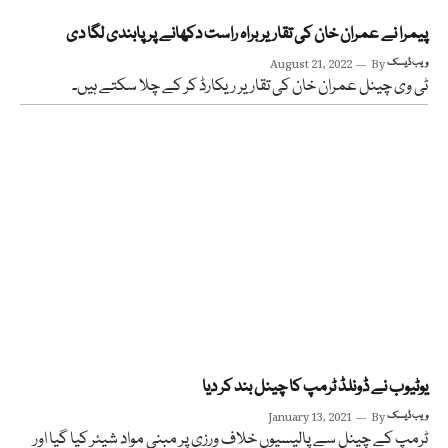
پیمرا نے عمران خان کی تقاریر براہ راست دکھانے پر پابندی لگا دی
ویب ڈیسک
By
August 21, 2022
ٹی وی چینل عمران خان کی تقاریر ریکارڈ کر کے چلا سکتے ہیں۔
یوٹیوب نے ڈونلڈ ٹرمپ کا چینل بند کر دیا
ویب ڈیسک
By
January 13, 2021
ٹرمپ کے چینل سے پالیسیوں خلاف ورزی پر مبنی مواد شیئر کیا گیا اور