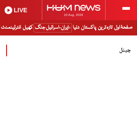
LIVE
10 Aug, 2026
صفحۂ اول
تازہ ترین
پاکستان
دنیا
ایران-اسرائیل جنگ
کھیل
انٹرٹینمنٹ
چینل