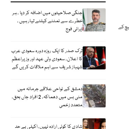
جنگی صلاحیتوں میں اضافہ کر دیا ، ہر
خطرے سے نمٹنے کیلئے تیار ہیں ،
یچ کے
ایرانی فوج
ترک صدر کا ایک روزہ دورہ سعودی عرب
کا اعلان، سعودی ولی عہد اور وزیراعظم
شہباز شریف سے اہم ملاقات کریں گے
دمشق کے نواحی علاقے جرمانہ میں
منی بس میں دھماکہ، 2 افراد جاں بحق،
متعدد زخمی
شادی کا کوئی ارادہ نہیں، اکیلی بے حد