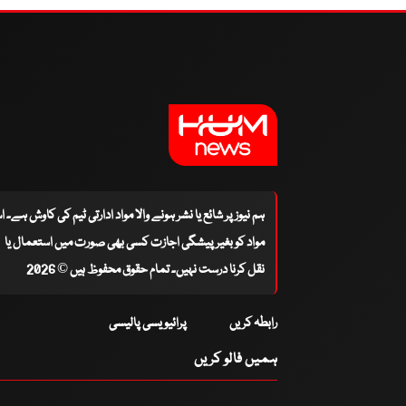
ہم نیوز پر شائع یا نشر ہونے والا مواد ادارتی ٹیم کی کاوش ہے۔ 
مواد کو بغیر پیشگی اجازت کسی بھی صورت میں استعمال یا
نقل کرنا درست نہیں۔ تمام حقوق محفوظ ہیں © 2026
رابطہ کریں
پرائیویسی پالیسی
ہمیں فالو کریں