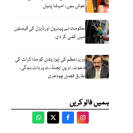
خوش ہوں، امیشا پٹیل
حکومت نے پیٹرول اور ڈیزل کی قیمتوں
میں کمی کر دی
وزیراعظم کی اپوزیشن کو مذاکرات کی
دعوت، اوپن ایجنڈے پر بات ہوگی،
طارق فضل چودھری
ہمیں فالو کریں
WhatsApp
Twitter
Facebook
Facebook