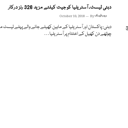
دبئی ٹیسٹ، آسٹریلیا کو جیت کیلئے مزید 326 رنز درکار
ویب ڈیسک
By
October 10, 2018
چ
دبئی: پاکستان اور آسٹریلیا کے مابین کھیلے جانے والے پہلے ٹیسٹ م
چوتھے دن کھیل کے اختتام پر آسٹریلیا…