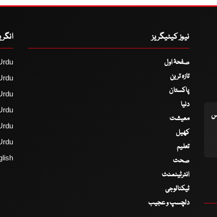
نیوز کیٹیگریز
انگر
صفحۂ اول
Urdu
تازہ ترین
Urdu
پاکستان
Urdu
دنیا
Urdu
اس
معیشت
Urdu
کھیل
Urdu
تعلیم
lish
صحت
انٹرٹینمنٹ
ٹیکنالوجی
دلچسپ و عجیب