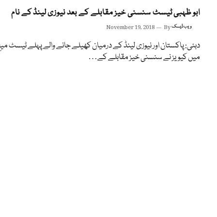
ابو ظہبی ٹیسٹ سنسنی خیز مقابلے کے بعد نیوزی لینڈ کے نام
ویب ڈیسک
By
November 19, 2018
دبئی: پاکستان اور نیوزی لینڈ کے درمیان کھیلے جانے والے پہلے ٹیسٹ می
میں کیویز نے سنسنی خیز مقابلے کے…