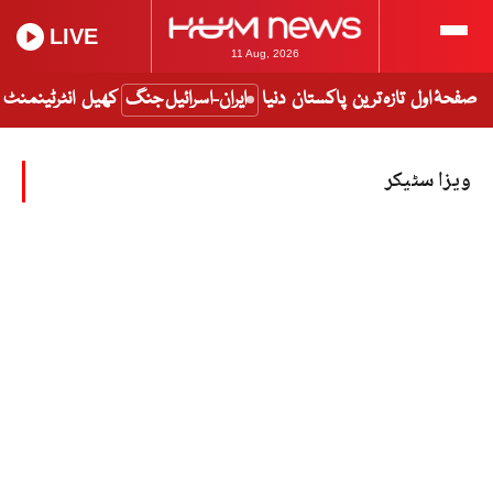
LIVE
11 Aug, 2026
صفحۂ اول
تازہ ترین
پاکستان
دنیا
ایران-اسرائیل جنگ
کھیل
انٹرٹینمنٹ
ویزا سٹیکر