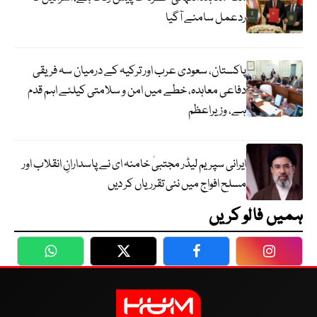
ردعمل سامنے آگیا
پاکستان، سعودی عرب اور ترکیہ کے درمیان سہ فریقی
دفاعی معاہدہ، خطے میں امن و سلامتی کیلئے اہم قدم
ہے، وزیراعظم
ایرانی سپریم لیڈر مجتبیٰ خامنہ ای نے پاسدارانِ انقلاب اور
مسلح افواج میں نئی تقرریاں کر دیں
ہمیں فالو کریں
WhatsApp
Twitter
Facebook
Faceboo