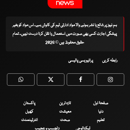
ہم نیوز پر شائع یا نشر ہونے والا مواد ادارتی ٹیم کی کاوش ہے۔ اس مواد کو بغیر
پیشگی اجازت کسی بھی صورت میں استعمال یا نقل کرنا درست نہیں۔ تمام
حقوق محفوظ ہیں © 2026
رابطہ کریں
پرائیویسی پالیسی
WhatsApp
Twitter
Facebook
Faceboo
صفحۂ اول
تازہ ترین
پاکستان
دنیا
معیشت
کھیل
تعلیم
صحت
انٹرٹینمنٹ
ٹیکنالوجی
دلچسپ و عجیب