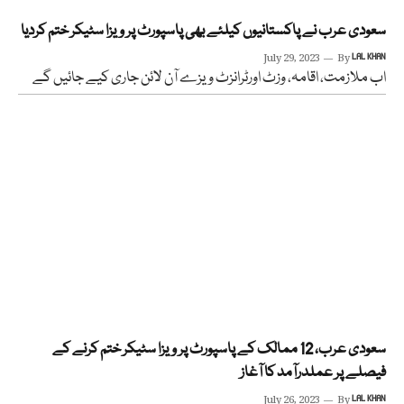
سعودی عرب نے پاکستانیوں کیلئے بھی پاسپورٹ پر ویزا سٹیکر ختم کردیا
July 29, 2023
By
LAL KHAN
اب ملازمت، اقامہ، وزٹ اورٹرانزٹ ویزے آن لائن جاری کیے جائیں گے
سعودی عرب، 12 ممالک کے پاسپورٹ پر ویزا سٹیکر ختم کرنے کے
فیصلے پر عملدرآمد کا آغاز
July 26, 2023
By
LAL KHAN