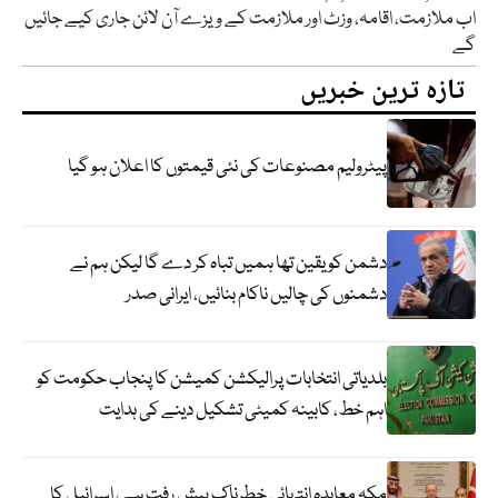
اب ملازمت، اقامہ، وزٹ اور ملازمت کے ویزے آن لائن جاری کیے جائیں
گے
تازہ ترین خبریں
پیٹرولیم مصنوعات کی نئی قیمتوں کا اعلان ہو گیا
دشمن کو یقین تھا ہمیں تباہ کر دے گا لیکن ہم نے
دشمنوں کی چالیں ناکام بنائیں، ایرانی صدر
بلدیاتی انتخابات پرالیکشن کمیشن کا پنجاب حکومت کو
اہم خط، کابینہ کمیٹی تشکیل دینے کی ہدایت
مکہ معاہدہ انتہائی خطرناک پیش رفت ہے، اسرائیل کا