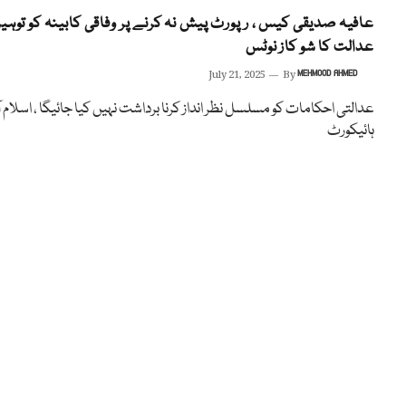
عافیہ صدیقی کیس ، رپورٹ پیش نہ کرنے پر وفاقی کابینہ کو توہی
عدالت کا شو کاز نوٹس
July 21, 2025
By
MEHMOOD AHMED
عدالتی احکامات کو مسلسل نظر انداز کرنا برداشت نہیں کیا جائیگا ، اسلام آ
ہائیکورٹ