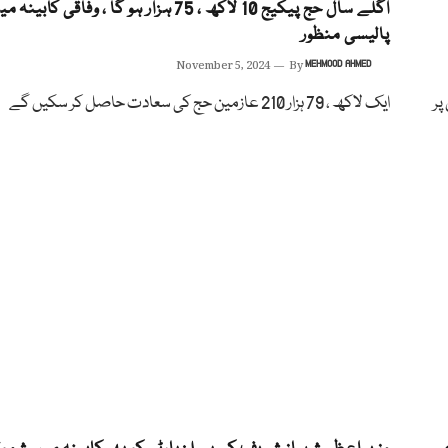
اگلے سال حج پیکیج 10 لاکھ ، 75 ہزار ہو گا ، وفاقی کاب
پالیسی منظور
November 5, 2024
By
MEHMOOD AHMED
پر
ایک لاکھ ، 79 ہزار 210 عازمین حج کی سعادت حاصل کر سکیں گے