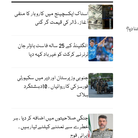
اسٹاک ایکسچینج میں کاروبار کا منفی
آغاز ، ڈالر کی قیمت گر گئی
نا دیا؟
انگلینڈ کے 25 سالہ فاسٹ باؤلر جان
ٹرنر نے کرکٹ کو خیر باد کہہ دیا
جنوبی وزیرستان اور دیر میں سکیورٹی
فورسز کی کارروائیاں ، 10دہشتگرد
ہلاک
جنگی صلاحیتوں میں اضافہ کر دیا ، ہر
خطرے سے نمٹنے کیلئے تیار ہیں ،
ایرانی فوج