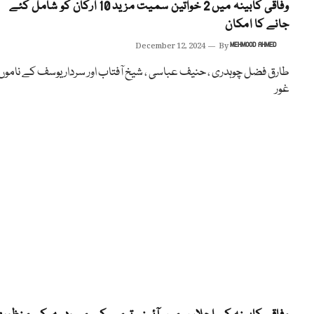
وفاقی کابینہ میں 2 خواتین سمیت مزید 10 ارکان کو شامل کئے
جانے کا امکان
December 12, 2024
By
MEHMOOD AHMED
طارق فضل چوہدری ، حنیف عباسی ، شیخ آفتاب اور سردار یوسف کے ناموں 
غور