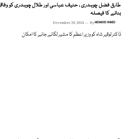
طارق فضل چوہدری ، حنیف عباسی اور طلال چوہدری کو وفاقی
بنانے کا فیصلہ
December 29, 2024
By
MEHMOOD AHMED
ڈاکٹر توقیر شاہ کو وزیر اعظم کا مشیر لگانے جانے کا امکان