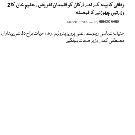
وفاقی کابینہ کے نئے ارکان کو قلمدان تفویض ، علیم خان کا 2
وزارتیں چھوڑنے کا فیصلہ
March 7, 2025
By
MEHMOOD AHMED
حنیف عباسی ریلوے ، علی پرویز پٹرولیم ، رضا حیات ہراج دفاعی پیداوار ،
مصطفیٰ کمال وزیر صحت ہونگے