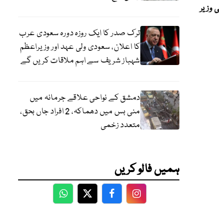
 وزیر
ترک صدر کا ایک روزہ دورہ سعودی عرب
کا اعلان، سعودی ولی عہد اور وزیراعظم
شہباز شریف سے اہم ملاقات کریں گے
دمشق کے نواحی علاقے جرمانہ میں
منی بس میں دھماکہ، 2 افراد جاں بحق،
متعدد زخمی
ہمیں فالو کریں
WhatsApp
Twitter
Facebook
Facebook