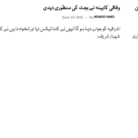
ن
وفاقی کابینہ نے بجٹ کی منظوری دیدی
June 10, 2025
By
MEHMOOD AHMED
اشرافیہ کو جواب دینا ہو گا انہوں نے کتنا ٹیکس دیا اور تنخواہ داروں نے کت
شہباز شریف
باد