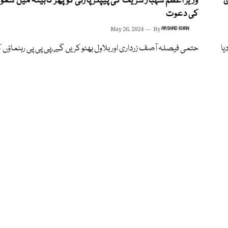
ی
وزیر اعظم شہباز شریف کی پیپلز پارٹی کو پھر کابینہ میں شمو
کی دعوت
May 26, 2024
By
ARSHAD KHAN
یا
حتمی فیصلہ آصف زرداری اوربلاول بھٹو کریں گے،پی پی پی رہنماؤں ک