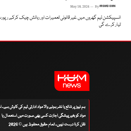
May 18, 2024
By
ARSHAD KHAN
انسپیکشن ٹیم گھروں میں غیر قانونی تعمیرات اور رہائش چیک کرکے رپور
تیار کرے گی
ہم نیوز پر شائع یا نشر ہونے والا مواد ادارتی ٹیم کی کاوش ہے۔ 
مواد کو بغیر پیشگی اجازت کسی بھی صورت میں استعمال یا
نقل کرنا درست نہیں۔ تمام حقوق محفوظ ہیں © 2026