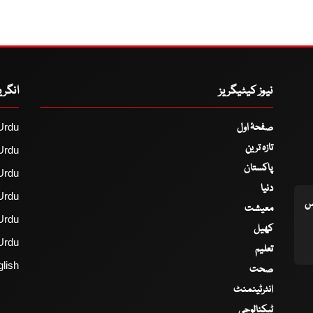
نیوز کیٹیگریز
انگر
صفحۂ اول
Urdu
تازہ ترین
Urdu
پاکستان
Urdu
دنیا
Urdu
اس
معیشت
Urdu
کھیل
Urdu
تعلیم
lish
صحت
انٹرٹینمنٹ
ٹیکنالوجی