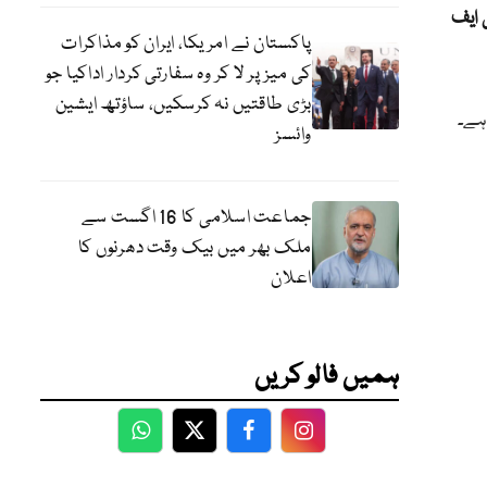
 ایف
پاکستان نے امریکا، ایران کو مذاکرات
کی میز پر لا کر وہ سفارتی کردار اداکیا جو
بڑی طاقتیں نہ کرسکیں، ساؤتھ ایشین
 ہے۔
وائسز
جماعت اسلامی کا 16 اگست سے
ملک بھر میں بیک وقت دھرنوں کا
اعلان
ہمیں فالو کریں
WhatsApp
Twitter
Facebook
Facebook