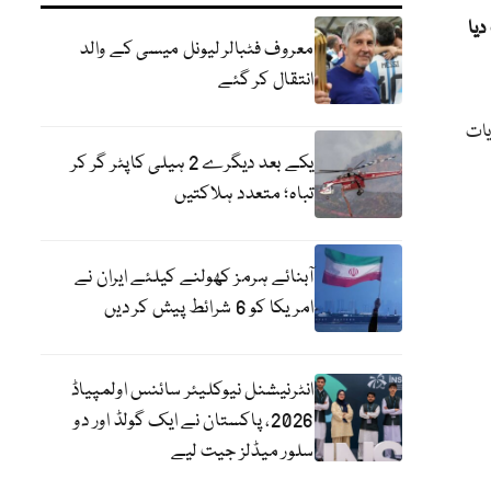
دیا
معروف فٹبالر لیونل میسی کے والد
انتقال کر گئے
ایات
یکے بعد دیگرے 2 ہیلی کاپٹر گر کر
تباہ؛ متعدد ہلاکتیں
آبنائے ہرمز کھولنے کیلئے ایران نے
امریکا کو 6 شرائط پیش کر دیں
انٹرنیشنل نیوکلیئر سائنس اولمپیاڈ
2026، پاکستان نے ایک گولڈ اور دو
سلور میڈلز جیت لیے