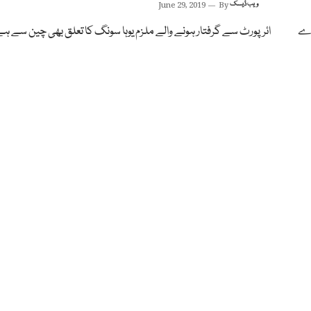
ویب ڈیسک
By
June 29, 2019
 اے
ائرپورٹ سے گرفتار ہونے والے ملزم یوہا سونگ کا تعلق بھی چین سے ہے