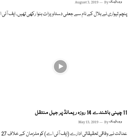
ویب ڈیسک
By
August 3, 2019
پنچم تیواری نے بلال کے نام سے جعلی دستاویزات بنوا رکھی تھیں، ایف آئی
11 چینی باشندے 14 روزہ ریمانڈ پر جیل منتقل
ویب ڈیسک
By
May 13, 2019
عدالت نے وفاقی تحقیقاتی ادارے (ایف آئی اے) کو ملزمان کے خلاف 27