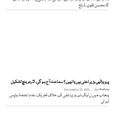
گا،محسن نقوی، ذرائع
پرویزالٰہی وزیر اعلی ہیں یا نہیں ؟ سماعت آج ہو گی، لارجربنچ تشکیل
ویب ڈیسک
By
December 23, 2022
پنجاب میں ن لیگ نے وزیراعلی کے خلاف تحریک عدم اعتماد واپس
لے لی