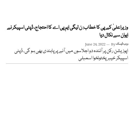
وزیراعلیٰ کے پی کا خطاب: ن لیگی ایم پی اے کا احتجاج، ڈپٹی اسپیکر نے
ایوان سے نکال دیا
ویب ڈیسک
By
June 24, 2022
اپوزیشن رکن پر آئندہ دو اجلاسوں میں آنے پر پابندی بھی ہو گی، ڈپٹی
اسپیکر خیبرپختونخوا اسمبلی