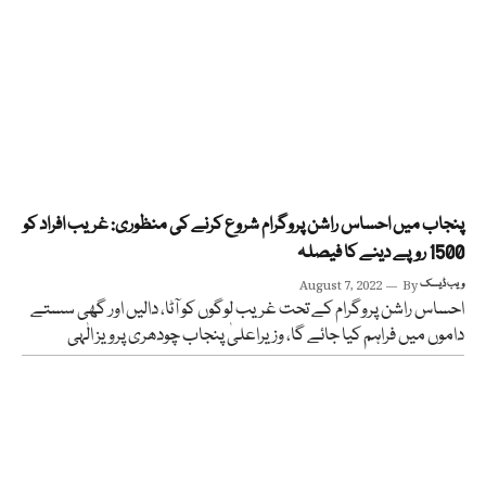
پنجاب میں احساس راشن پروگرام شروع کرنے کی منظوری: غریب افراد کو
1500 روپے دینے کا فیصلہ
ویب ڈیسک
By
August 7, 2022
احساس راشن پروگرام کے تحت غریب لوگوں کو آٹا، دالیں اور گھی سستے
داموں میں فراہم کیا جائے گا، وزیراعلیٰ پنجاب چودھری پرویز الٰہی