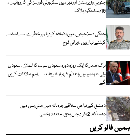
جنوبی وزیرستان اور دیر میں سکیورٹی فورسز کی کارروائیاں ،
10دہشتگرد ہلاک
جنگی صلاحیتوں میں اضافہ کر دیا ، ہر خطرے سے نمٹنے
کیلئے تیار ہیں ، ایرانی فوج
ترک صدر کا ایک روزہ دورہ سعودی عرب کا اعلان، سعودی
ولی عہد اور وزیراعظم شہباز شریف سے اہم ملاقات کریں
گے
دمشق کے نواحی علاقے جرمانہ میں منی بس میں
دھماکہ، 2 افراد جاں بحق، متعدد زخمی
ہمیں فالو کریں