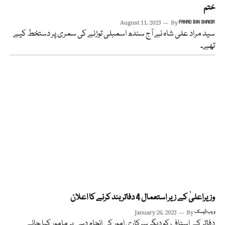
ختم
August 11, 2023
By
FAHAD BIN SHAKIR
سید مراد علی شاہ نے آج سندھ اسمبلی توڑنے کی سمری پر دستخط کیے
تھے۔
وزیراعلیٰ کے زیر استعمال 4 دفاتر بند کرنے کا اعلان
ویب ڈیسک
By
January 26, 2023
دفاتر کے اسٹاف کو دیگر سرکاری امور کی انجام دہی پر مامور کیا جائے