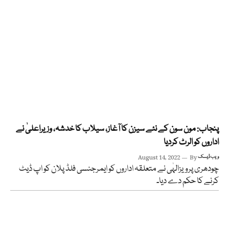
پنجاب: مون سون کے نئے سیزن کا آغاز، سیلاب کا خدشہ، وزیراعلیٰ نے
اداروں کو الرٹ کردیا
ویب ڈیسک
By
August 14, 2022
چودھری پرویزالہٰی نے متعلقہ اداروں کو ایمرجنسی فلڈ پلان کو اپ ڈیٹ
کرنے کا حکم دے دیا۔