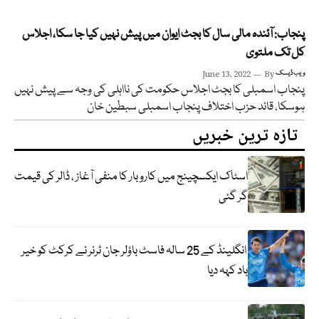
پنجاب: آئندہ مالی سال کا بجٹ ایوان میں پیش نہیں کیا جا سکا، اجلاس
کل تک ملتوی
ویب ڈیسک
By
June 13, 2022
پنجاب اسمبلی کا بجٹ اجلاس حکومت کی نااہلی کی وجہ سے پیش نہیں
ہوسکا، قائد حزب اختلاف پنجاب اسمبلی سبطین خان
تازہ ترین خبریں
اسٹاک ایکسچینج میں کاروبار کا منفی آغاز ، ڈالر کی قیمت
گر گئی
انگلینڈ کے 25 سالہ فاسٹ باؤلر جان ٹرنر نے کرکٹ کو خیر
باد کہہ دیا