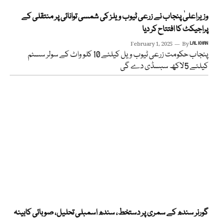
وزیراعلیٰ پنجاب نے زرعی ٹیوب ویلز کی شمسی توانائی پر منتقلی کے
پراجیکٹ کا افتتاح کر دیا
February 1, 2025
By
LAL KHAN
پنجاب حکومت زرعی ٹیوب ویل کیلئے 10 کلو واٹ کے سولر سسٹم
کیلئے 5لاکھ سبسڈی دے گی
گورنر سندھ کے سمری پر دستخط، سندھ اسمبلی تحلیل، صوبائی کابینہ