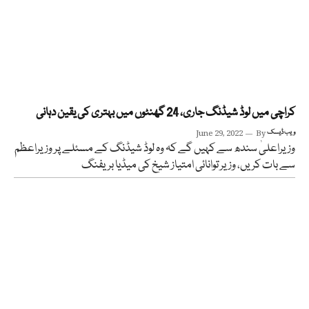
کراچی میں لوڈ شیڈنگ جاری، 24 گھنٹوں میں بہتری کی یقین دہانی
ویب ڈیسک
By
June 29, 2022
وزیراعلیٰ سندھ سے کہیں گے کہ وہ لوڈ شیڈنگ کے مسئلے پر وزیراعظم
سے بات کریں، وزیر توانائی امتیاز شیخ کی میڈیا بریفنگ