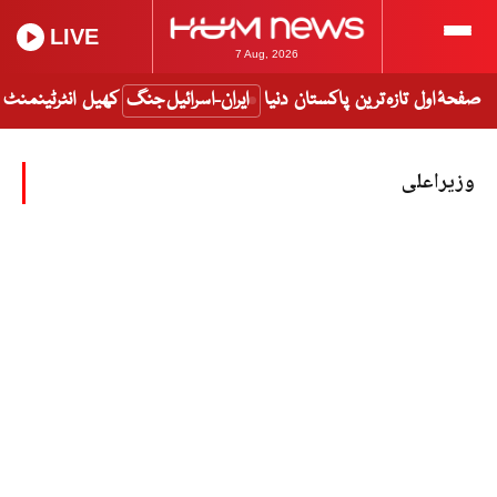
LIVE
7 Aug, 2026
صفحۂ اول
تازہ ترین
پاکستان
دنیا
ایران-اسرائیل جنگ
کھیل
انٹرٹینمنٹ
وزیراعلی