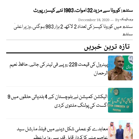
سندھ: کورونا سے مزید 32 اموات، 1903 نئے کیسز رپورٹ
ویب ڈیسک
By
December 18, 2020
سندھ میں کورونا کیسز کی تعداد 2 لاکھ 2 ہزار 983 ہوگئی، وزیر اعلیٰ
سندھ
تازہ ترین خبریں
پیٹرول کی قیمت 228 روپے فی لیٹر کی جائے، حافظ نعیم
الرحمان
الیکشن کمیشن نے بلوچستان کے 4 بلدیاتی حلقوں میں 9
اگست کی پولنگ ملتوی کردی
معاہدے کو عملی شکل دینے میں فیلڈ مارشل سید
عاصم منیر کا کردار قابل قدر ہے، وزیراعظم