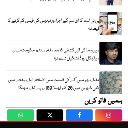
پی ٹی اے کا ای سم کے اجرا اور تبدیلی کی فیس کم کرنے کا
فیصلہ
میر رضا کی قبر کشائی کا معاملہ، سندھ حکومت نے نیا
میڈیکل بورڈ تشکیل دے دیا
ملک بھر میں آٹے کی قیمت میں اضافہ، ایک ہفتے میں
کئی شہروں میں 20 کلو تھیلا 100 روپے تک مہنگا
ہمیں فالو کریں
WhatsApp
Twitter
Facebook
Faceboo