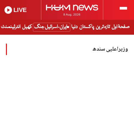
LIVE
8 Aug, 2026
صفحۂ اول
تازہ ترین
پاکستان
دنیا
ایران-اسرائیل جنگ
کھیل
انٹرٹینمنٹ
وزیراعلیی سندھ