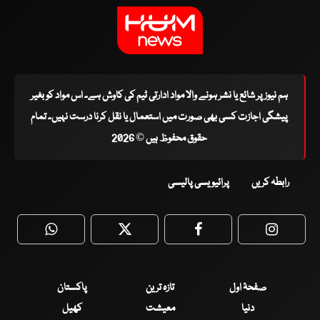
ہم نیوز پر شائع یا نشر ہونے والا مواد ادارتی ٹیم کی کاوش ہے۔ اس مواد کو بغیر
پیشگی اجازت کسی بھی صورت میں استعمال یا نقل کرنا درست نہیں۔ تمام
حقوق محفوظ ہیں © 2026
رابطہ کریں
پرائیویسی پالیسی
WhatsApp
Twitter
Facebook
Faceboo
صفحۂ اول
تازہ ترین
پاکستان
دنیا
معیشت
کھیل