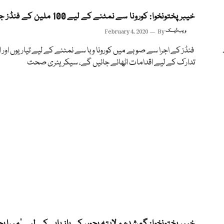
خیبرپختونخوا: کورونا سے نمٹنے کے لیے 100 ملین کے فنڈز جاری
ویب ڈیسک
By
February 4, 2020
فنڈز کے اجرا سے صوبے میں کورونا وبا سے نمٹنے کے لیے تیاریوں اور
تدارک کے لیے اقدامات اٹھائے جائیں گے، سیکریٹری صحت
خیبرپختونخوا: گمشدہ و لاپتہ بچوں کی بازیابی کے لیے ’میرا بچ