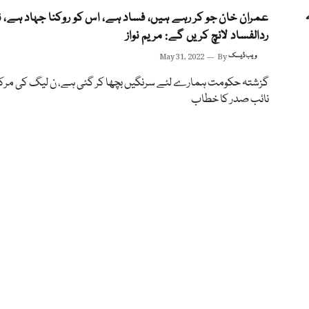
عمران خان جو کر رہے ہیں، فساد ہے، اس کو روکنا جہاد ہے، ن
ردالفساد لانچ کریں گے: مریم نواز
ویب ڈیسک
By
May 31, 2022
گزشتہ حکومت ہمارے لئے سرنگیں بچھا کر گئی ہے، ن لیگ کی مرک
نائب صدر کا خطاب