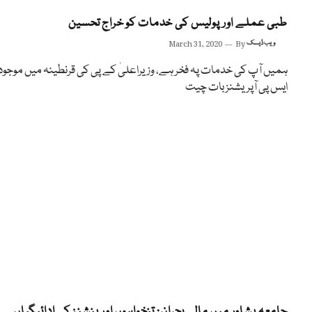
طبی عملے اور پولیس کی خدمات کو خراج تحسین
ویب ڈیسک
By
March 31, 2020
ہمیں آپ کی خدمات پہ فخر ہے، وزیراعلیٰ کے پی کی قرنطینہ میں موجود
ایس پی آپریشنز بات چیت
جامعہ پشاور میں مالی بحران: تنخواہوں اور پنشنز کی ادائیگیاں