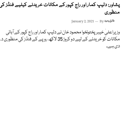
پشاور: دلیپ کمار اور راج کپور کے مکانات خریدنے کیلیے فنڈز کی
منظوری
طارق وحید
By
January 2, 2021
وزیراعلیٰ خیبرپختونخوا محمود خان نے دلیپ کمار اور راج کپور کے آبائی
مکانات کو خریدنے کے لیے دو کروڑ 35 لاکھ روپے کے فنڈز کی منظور
دی ہے۔