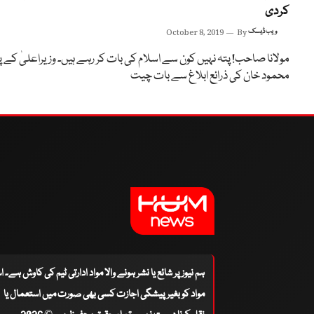
کردی
ویب ڈیسک
By
October 8, 2019
مولانا صاحب! پتہ نہیں کون سے اسلام کی بات کر رہے ہیں۔ وزیراعلیٰ کے پ
محمود خان کی ذرائع ابلاغ سے بات چیت
ہم نیوز پر شائع یا نشر ہونے والا مواد ادارتی ٹیم کی کاوش ہے۔ 
مواد کو بغیر پیشگی اجازت کسی بھی صورت میں استعمال یا