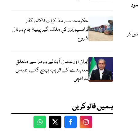
مود
حکومت سے مذاکرات ناکام، گڈز
ٹرانسپورٹرز کی ملک گیر پہیہ جام ہڑتال
3 ارب روپے مختص کر
شروع
ایران اور عمان آبنائے ہرمز سے متعلق
معاہدے کے قریب پہنچ گئے، عباس
عراقچی
ہمیں فالو کریں
WhatsApp
Twitter
Facebook
Facebook