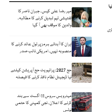
یا
میر رضا علی کیس، جبران ناصر کا
تفتیشی ٹیم تبدیل کرنے کا مطالبہ،
والدین کا موقف بھی آ گیا
زی
ایران کا آبنائے ہرمز پر ٹول عائد کرنے کا
منصوبہ نہیں، امریکی نائب صدر
حج 2027: پرائیویٹ حج آپریشن کیلئے
نیا ڈیجیٹل نظام نافذ کرنے کا فیصلہ
میٹرو بس سروس 11 اگست سے بند
کرنے کا اعلان، نجی کمپنی کا حتمی
نوٹس