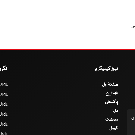
ی
نیوز کیٹیگریز
انگر
صفحۂ اول
Urdu
تازہ ترین
Urdu
پاکستان
Urdu
دنیا
Urdu
اس
معیشت
Urdu
کھیل
Urdu