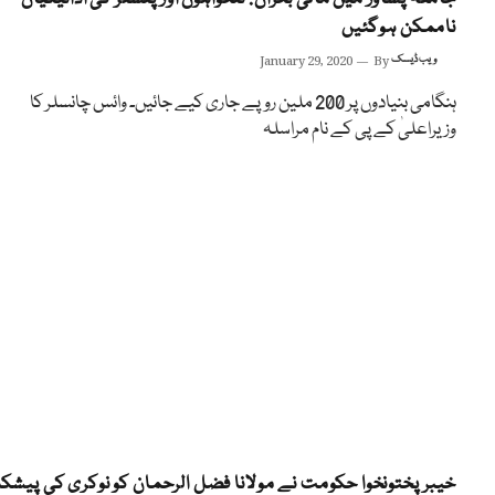
ناممکن ہوگئیں
ویب ڈیسک
By
January 29, 2020
ہنگامی بنیادوں پر 200 ملین روپے جاری کیے جائیں۔ وائس چانسلر کا
وزیراعلیٰ کے پی کے نام مراسلہ
خیبر پختونخوا حکومت نے مولانا فضل الرحمان کو نوکری کی پیش