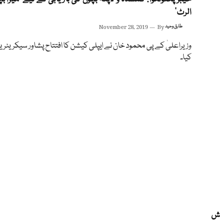
الرٹ‘
طارق وحید
By
November 28, 2019
وزیراعلیٰ کے پی محمود خان نے ایپلی کیشن کا افتتاح پشاور سیکریٹر
کیا۔
کش