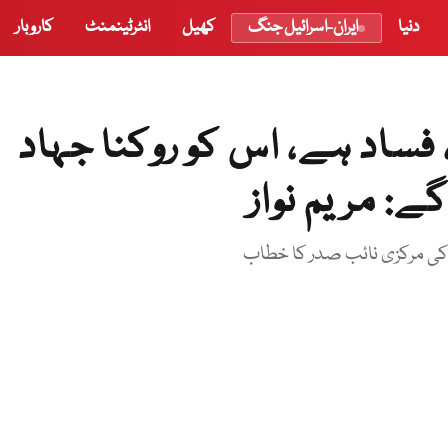
دنیا
ایران-اسرائیل جنگ
کھیل
انٹرٹینمنٹ
کاروبار
فساد ہے، اس کو روکنا جہاد
گے: مریم نواز
کی مرکزی نائب صدر کا خطاب