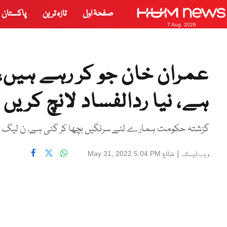
صفحۂ اول
تازہ ترین
پاکستان
7 Aug, 2026
عمران خان جو کر رہے ہیں، 
ہے، نیا ردالفساد لانچ کریں 
گزشتہ حکومت ہمارے لئے سرنگیں بچھا کر گئی ہے، ن لیگ 
|
شائع
May 31, 2022 5:04 PM
ویب ڈیسک