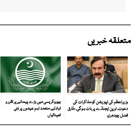
متعلقہ خبریں
بیوروکریسی میں بڑے پیمانے پر تقرر و
وزیراعظم کی اپوزیشن کو مذاکرات کی
تبادلے، متعدد اہم عہدوں پر نئی
دعوت، اوپن ایجنڈے پر بات ہوگی، طارق
تعیناتیاں
فضل چودھری