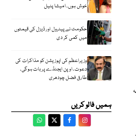
خوش ہوں، امیشا پٹیل
حکومت نے پیٹرول اور ڈیزل کی قیمتوں
میں کمی کر دی
وزیراعظم کی اپوزیشن کو مذاکرات کی
دعوت، اوپن ایجنڈے پر بات ہوگی،
طارق فضل چودھری
،
ہمیں فالو کریں
WhatsApp
Twitter
Facebook
Facebook