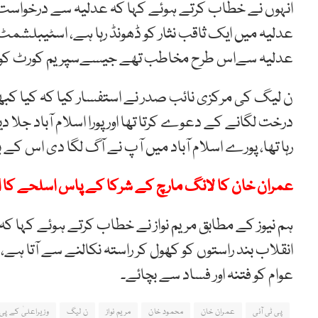
انہوں نے خطاب کرتے ہوئے کہا کہ عدلیہ سے درخواست
عدلیہ میں ایک ثاقب نثار کو ڈھونڈ رہا ہے، اسٹیبلشمٹ م
عدلیہ سےاس طرح مخاطب تھے جیسےسپریم کورٹ کوح
ن لیگ کی مرکزی نائب صدر نے استفسار کیا کہ کیا کب
درخت لگانے کے دعوے کرتا تھا اور پورا اسلام آباد جلا دی
رہا تھا، پورے اسلام آباد میں آپ نے آگ لگا دی اس کے ب
عمران خان کا لانگ مارچ کے شرکا کے پاس اسلحے کا 
ہم نیوز کے مطابق مریم نواز نے خطاب کرتے ہوئے کہا کہ یہ
انقلاب بند راستوں کو کھول کر راستہ نکالنے سے آتا ہے، رانا ثن
عوام کو فتنہ اور فساد سے بچائے۔
پی ٹی آئی
عمران خان
محمود خان
مریم نواز
ن لیگ
وزیراعلیٰ کے پی