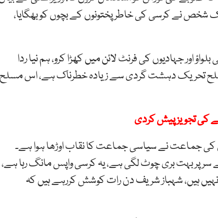
یک شخص نے کرسی کی خاطر پختونوں کے بچوں کو بھگایا،
اؤ اور جہادیوں کی فرنٹ لائن میں کھڑا کرو، ہم نیا ردا
سلح تحریک دہشت گردی سے زیادہ خطرناک ہے، اس مسلح
انے کی تجویز پیش کردی
 اس کی جماعت نے سیاسی جماعت کا نقاب اوڑھا ہوا ہے۔
سر پر بہت بری چوٹ لگی ہے، یہ کرسی واپس مانگ رہا ہے،
یں ہیں، شہباز شریف دن رات کوشش کررہے ہیں کہ