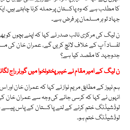
کا مطلب ہے کہ وہ پاکستان پرحملہ کرنا چاہتے ہیں، ا
جہاد تو ہر مسلمان پر فرض ہے۔
ن لیگ کی مرکزی نائب صدر نے کہا کہ اپنے بچوں کو بھی بلو
لفساد آپ کے خلاف لانچ کریں گے، عمران خان کی م
جدوجہد کا مقصد کیا ہے؟
ن لیگ کے امیر مقام نے خیبرپختونخوا میں گورنر راج لگ
ہم نیوز کے مطابق مریم نواز نے کہا کہ عمران خان اور
انہوں نے کہا کہ کرسی جانے کی وجہ سے عمران خان کے 
لوڈشیڈنگ ختم کرنے کے لئے پاکستان کے پاس پیسے نہ
لوڈشیڈنگ ختم ہو۔