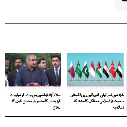
غزہ میں اسرائیلی کارروائیوں پر پاکستان
اسلام آباد ایکسپریس وے کو موٹروے
سمیت 8 اسلامی ممالک کا مشترکہ
طرز بنانے کا منصوبہ، محسن نقوی کا
اعلامیہ
اعلان