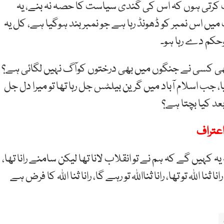
 کرتی ہوں کہ اس کی گندی سیاست کا حصہ نہ بنے، یہ
یں اس نمبر کو ڈھونڈ رہا ہے جو نمبر بند ہوگیا ہے، کل یہ
کم دے رہا ہو۔
ھی کسی نے جنگوں میں بھی درختوں کوآگ نہیں لگائی ہے؟
ا، جب اسلام آباد میں گرین بیلٹس جل رہا تھا تو میرا دل جل
عد کیا بچتا ہے؟
اعتراف
 کہیں گے کہ ہم نے تو انقلاب لانا تھا لیکن سامنے رانا تھا،
ا اللہ تو تھا، رانا ثنااللہ تو رہے گا، رانا ثنا اللہ کا فرض ہے