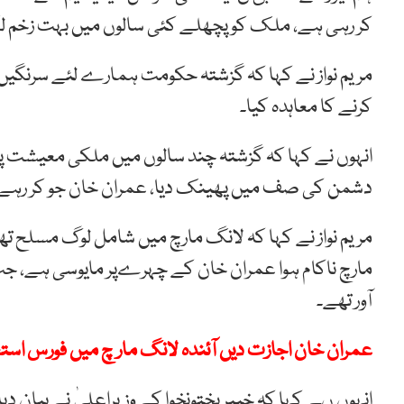
کر رہی ہے، ملک کو پچھلے کئی سالوں میں بہت زخم لگ
مریم نواز نے کہا کہ گزشتہ حکومت ہمارے لئے سرنگیں ب
کرنے کا معاہدہ کیا۔
انہوں نے کہا کہ گزشتہ چند سالوں میں ملکی معیشت پر
دشمن کی صف میں پھینک دیا، عمران خان جو کر رہے ہی
مریم نواز نے کہا کہ لانگ مارچ میں شامل لوگ مسلح ت
مارچ ناکام ہوا عمران خان کے چہرےپر مایوسی ہے، ج
آور تھے۔
عمران خان اجازت دیں آئندہ لانگ مار چ میں فورس است
انہوں ںے کہا کہ خیبرپختونخوا کے وزیراعلیٰ نے بیان دی