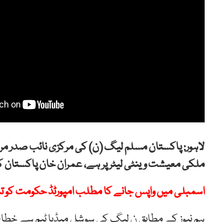
لاہور: پاکستان مسلم لیگ (ن) کی مرکزی نائب صدر مر
ملکی معیشت وینٹی لیٹر پر ہے، عمران خان پاکستان کو ا
اسمبلی میں واپس جانے کا مطلب امپورٹڈ حکومت کو تس
ہم نیوز کے مطابق ن لیگ کی سوشل میڈیا ٹیم سے خطاب 