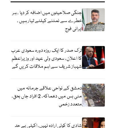
جنگی صلاحیتوں میں اضافہ کر دیا ، ہر
خطرے سے نمٹنے کیلئے تیار ہیں ،
ایرانی فوج
ترک صدر کا ایک روزہ دورہ سعودی عرب
کا اعلان، سعودی ولی عہد اور وزیراعظم
شہباز شریف سے اہم ملاقات کریں گے
دمشق کے نواحی علاقے جرمانہ میں
منی بس میں دھماکہ، 2 افراد جاں بحق،
متعدد زخمی
شادی کا کوئی ارادہ نہیں، اکیلی بے حد