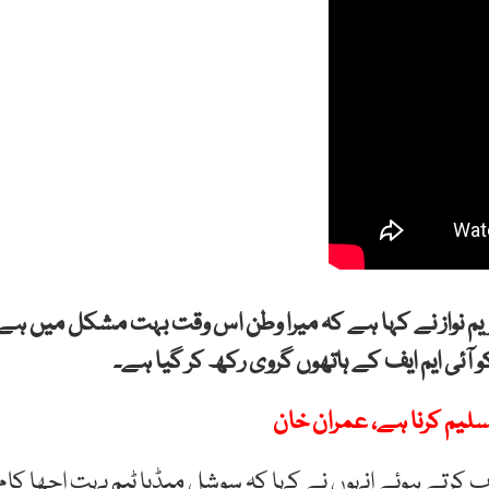
یم نواز نے کہا ہے کہ میرا وطن اس وقت بہت مشکل میں ہے
ٓئی ایم ایف کے ہاتھوں گروی رکھ کر گیا ہے۔
لیم کرنا ہے، عمران خان
کرتے ہوئے انہوں نے کہا کہ سوشل میڈیا ٹیم بہت اچھا کام