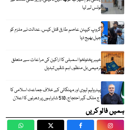
نوٹس لے لیا
گروپ کیپٹن عاصم طارق قتل کیس، عدالت نے ملزم کو
جیل بھیج دیا
خیبرپختونخوا اسمبلی کا اراکین کی مراعات سے متعلق
ترمیمی بل منظور، اہم شقیں تبدیل
پیٹرولیم لیوی اور مہنگائی کے خلاف جماعت اسلامی کا
آج ملک گیر احتجاج، 510 شاہراہوں پر دھرنوں کا اعلان
ہمیں فالو کریں
WhatsApp
Twitter
Facebook
Faceboo