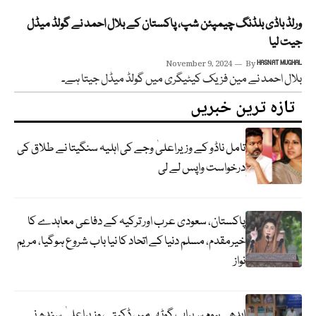
ورلڈ باڈی بلڈنگ چیمپئن شپ، پاکستان کے بلال احمد نے گولڈ میڈل
جیت لیا
November 9, 2024
By
HASNAT MUGHAL
بلال احمد نے مین فزیک کیٹیگری میں گولڈ میڈل جیتا ہے۔
تازہ ترین خبریں
تامل ناڈو کے وزیراعلیٰ وجے کی اہلیہ سنگیتا نے طلاق کی
درخواست واپس لے لی
پاکستان، سعودی عرب اور ترکیہ کے دفاعی معاہدے کا
خیرمقدم، مسلم دنیا کے اتحاد کا نیا باب شروع ہوگیا، مریم
نواز
ایدھی ہوم سہراب گوٹھ میں ڈکیتی، وزیراعلیٰ سندھ نے