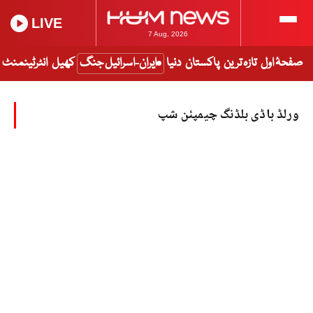
LIVE
7 Aug, 2026
صفحۂ اول
تازہ ترین
پاکستان
دنیا
ایران-اسرائیل جنگ
کھیل
انٹرٹینمنٹ
ورلڈ باڈی بلڈنگ چیمپئن شپ