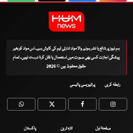
ہم نیوز پر شائع یا نشر ہونے والا مواد ادارتی ٹیم کی کاوش ہے۔ اس مواد کو بغیر
پیشگی اجازت کسی بھی صورت میں استعمال یا نقل کرنا درست نہیں۔ تمام
حقوق محفوظ ہیں © 2026
رابطہ کریں
پرائیویسی پالیسی
WhatsApp
Twitter
Facebook
Faceboo
صفحۂ اول
تازہ ترین
پاکستان