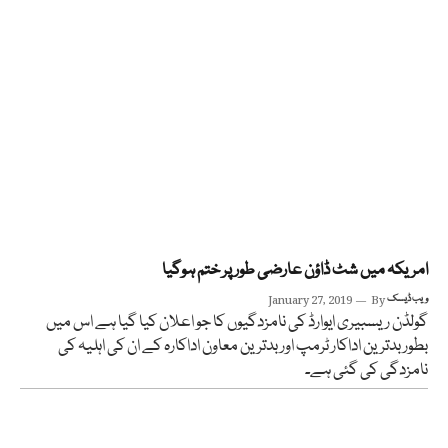
امریکہ میں شٹ ڈاؤن عارضی طور پر ختم ہوگیا
ویب ڈیسک
By
January 27, 2019
گولڈن ریسبیری ایوارڈ کی نامزدگیوں کا جو اعلان کیا گیا ہے اس میں
بطور بدترین اداکار ٹرمپ اوربدترین معاون اداکارہ کے ان کی اہلیہ کی
نامزدگی کی گئی ہے۔