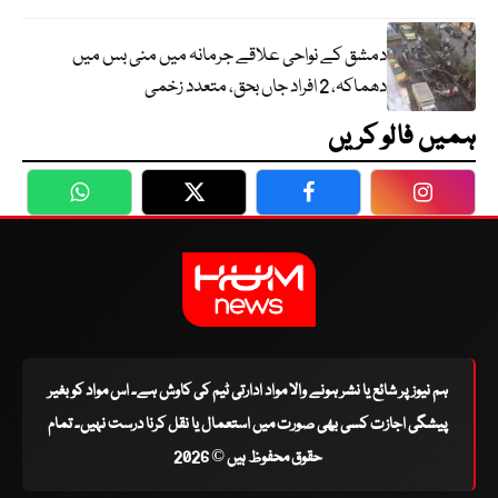
دمشق کے نواحی علاقے جرمانہ میں منی بس میں
دھماکہ، 2 افراد جاں بحق، متعدد زخمی
ہمیں فالو کریں
WhatsApp
Twitter
Facebook
Faceboo
ہم نیوز پر شائع یا نشر ہونے والا مواد ادارتی ٹیم کی کاوش ہے۔ اس مواد کو بغیر
پیشگی اجازت کسی بھی صورت میں استعمال یا نقل کرنا درست نہیں۔ تمام
حقوق محفوظ ہیں © 2026