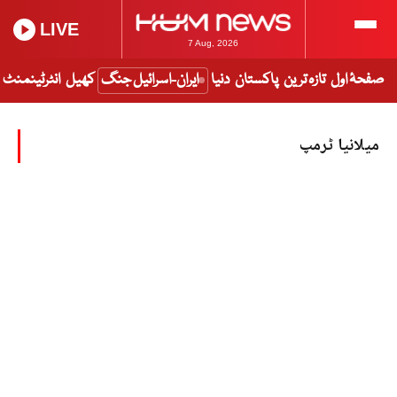
LIVE
7 Aug, 2026
صفحۂ اول
تازہ ترین
پاکستان
دنیا
ایران-اسرائیل جنگ
کھیل
انٹرٹینمنٹ
میلانیا ٹرمپ