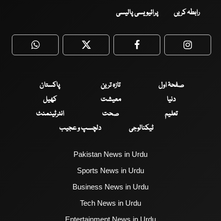
رابطہ کریں
پرائیویسی پالیسی
WhatsApp
Twitter
Facebook
Faceboo
صفحۂ اول
تازہ ترین
پاکستان
دنیا
معیشت
کھیل
تعلیم
صحت
انٹرٹینمنٹ
ٹیکنالوجی
دلچسپ و عجیب
Pakistan News in Urdu
Sports News in Urdu
Business News in Urdu
Tech News in Urdu
Entertainment News in Urdu