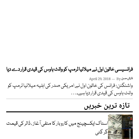
فرانسیسی خاتون اول نے میلانیا ٹرمپ کو وائٹ ہاوس کی قیدی قرار دے دیا
نازش حسن
By
April 29, 2018
واشنگٹن: فرانس کی خاتون اول نے امریکی صدر کی اہلیہ میلانیا ٹرمپ کو
وائٹ ہاوس کی قیدی قرار دیا ہے۔…
تازہ ترین خبریں
اسٹاک ایکسچینج میں کاروبار کا منفی آغاز ، ڈالر کی قیمت
گر گئی