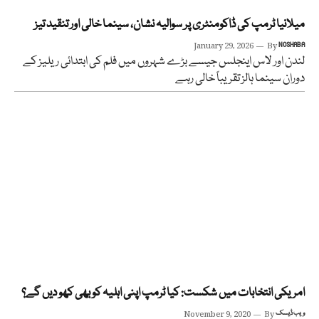
میلانیا ٹرمپ کی ڈاکومنٹری پر سوالیہ نشان، سینما خالی اور تنقید تیز
January 29, 2026
By
NOSHABA
لندن اور لاس اینجلس جیسے بڑے شہروں میں فلم کی ابتدائی ریلیز کے
دوران سینما ہالز تقریباً خالی رہے
امریکی انتخابات میں شکست: کیا ٹرمپ اپنی اہلیہ کو بھی کھو دیں گے؟
ویب ڈیسک
By
November 9, 2020