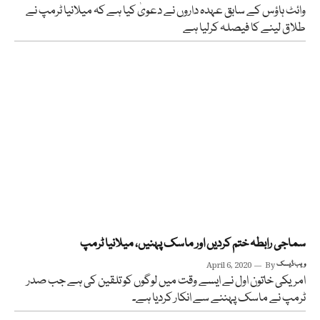
وائٹ ہاؤس کے سابق عہدہ داروں نے دعویٰ کیا ہے کہ میلانیا ٹرمپ نے
طلاق لینے کا فیصلہ کرلیا ہے
سماجی رابطہ ختم کردیں اور ماسک پہنیں، میلانیا ٹرمپ
ویب ڈیسک
By
April 6, 2020
امریکی خاتون اول نے ایسے وقت میں لوگوں کو تلقین کی ہے جب صدر
ٹرمپ نے ماسک پہننے سے انکار کردیا ہے۔