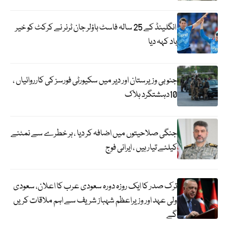
انگلینڈ کے 25 سالہ فاسٹ باؤلر جان ٹرنر نے کرکٹ کو خیر
باد کہہ دیا
جنوبی وزیرستان اور دیر میں سکیورٹی فورسز کی کارروائیاں ،
10دہشتگرد ہلاک
جنگی صلاحیتوں میں اضافہ کر دیا ، ہر خطرے سے نمٹنے
کیلئے تیار ہیں ، ایرانی فوج
ترک صدر کا ایک روزہ دورہ سعودی عرب کا اعلان، سعودی
ولی عہد اور وزیراعظم شہباز شریف سے اہم ملاقات کریں
گے