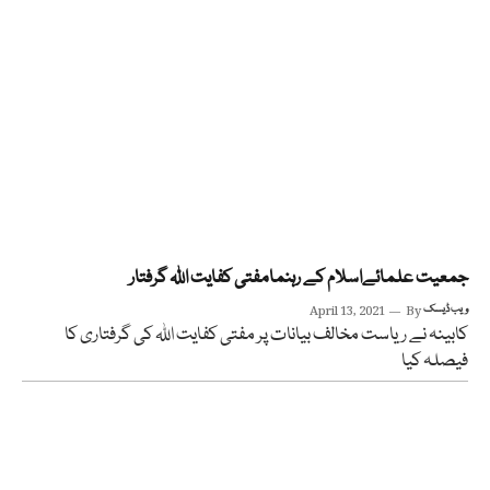
جمعیت علمائےاسلام کے رہنمامفتی کفایت اللہ گرفتار
ویب ڈیسک
By
April 13, 2021
کابینہ نے ریاست مخالف بیانات پر مفتی کفایت اللہ کی گرفتاری کا
فیصلہ کیا