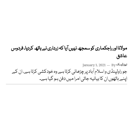
مولانا اور راجکماری کو سمجھ نہیں آیا کہ زرداری نے ہاتھ کردیا، فردوس
عاشق
نیوز ڈیسک
By
January 1, 2021
جو راولپنڈی و اسلام آباد پر چڑھائی کرتا ہے وہ خودکشی کرتا ہے، ان کے
اپنے ہاتھوں ان کا بیانیہ جاتی امرا میں دفن ہو گیا ہے۔