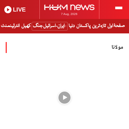
LIVE
7 Aug, 2026
صفحۂ اول
تازہ ترین
پاکستان
دنیا
ایران-اسرائیل جنگ
کھیل
انٹرٹینمنٹ
مولانا