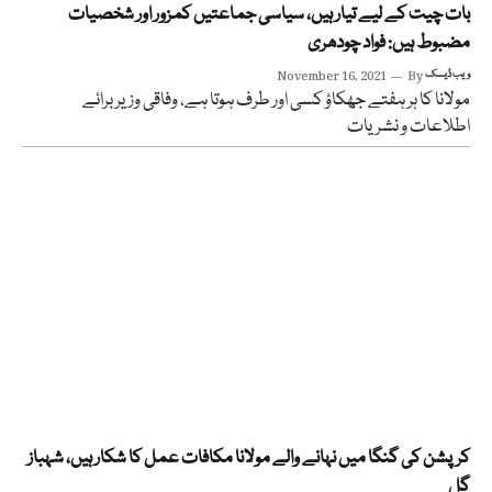
بات چیت کے لیے تیار ہیں، سیاسی جماعتیں کمزور اور شخصیات
مضبوط ہیں: فواد چودھری
ویب ڈیسک
By
November 16, 2021
مولانا کا ہر ہفتے جھکاؤ کسی اور طرف ہوتا ہے، وفاقی وزیر برائے
اطلاعات و نشریات
کرپشن کی گنگا میں نہانے والے مولانا مکافات عمل کا شکار ہیں، شہباز
گل