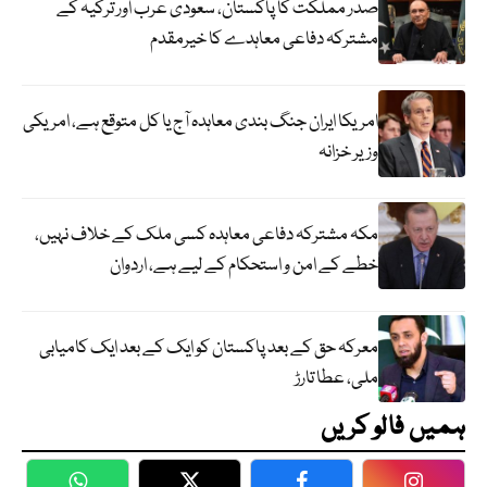
صدر مملکت کا پاکستان، سعودی عرب اور ترکیہ کے
مشترکہ دفاعی معاہدے کا خیرمقدم
امریکا ایران جنگ بندی معاہدہ آج یا کل متوقع ہے، امریکی
وزیر خزانہ
مکہ مشترکہ دفاعی معاہدہ کسی ملک کے خلاف نہیں،
خطے کے امن و استحکام کے لیے ہے، اردوان
معرکہ حق کے بعد پاکستان کو ایک کے بعد ایک کامیابی
ملی، عطا تارڑ
ہمیں فالو کریں