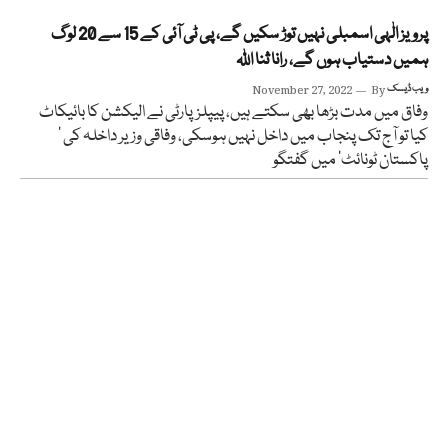
پرویز الٰہی اسمبلی نہیں توڑ سکیں گے، پی ٹی آئی کے 15 سے 20 لوگ
ہمیں دستیاب ہوں گے، رانا ثنا اللہ
ویب ڈیسک
By
November 27, 2022
وفاق میں مدت بڑھا بھی سکتے ہیں، پیپلزپارٹی نے الیکشن کا بائیکاٹ
کیا تو آج تک پنجاب میں داخل نہیں ہوسکی، وفاقی وزیر داخلہ کی ’
پاکستان ٹونائٹ‘ میں گفتگو