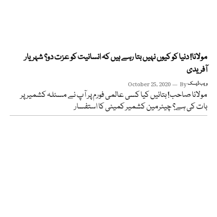
مولانا! دنیا کو کیوں نہیں بتا رہے ہیں کہ انسانیت کو عزت دو؟ شہریار
آفریدی
ویب ڈیسک
By
October 25, 2020
مولانا صاحب! بتائیں کیا کسی عالمی فورم پر آپ نے مسئلہ کشمیر پر
بات کی ہے؟ چیئرمین کشمیر کمیٹی کا استفسار