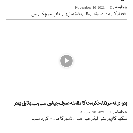
ویب ڈیسک
By
November 16, 2021
اقتدار کے مزے لوٹنے والے بکاؤ مال بے نقاب ہو چکے ہیں۔
پٹواری نہ مولانا، حکومت کا مقابلہ صرف جیالوں سے ہے، بلاول بھٹو
ویب ڈیسک
By
August 30, 2021
سکھر کا اپوزیشن لیڈر جیل میں، لاہور کا مزے کر رہا ہے۔