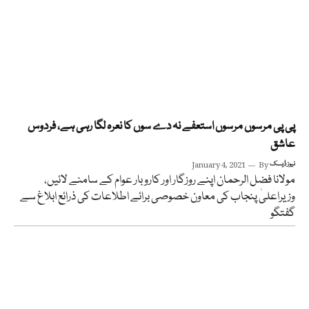
پی پی مرسوں مرسوں استعفے نہ دے سوں کا نعرہ لگا رہی ہے، فردوس
عاشق
نیوز ڈیسک
By
January 4, 2021
مولانا فضل الرحمان اپنے روزگار اور کاروبار عوام کے سامنے لائیں،
وزیراعلیٰ پنجاب کی معاون خصوصی برائے اطلاعات کی ذرائع ابلاغ سے
گفتگو