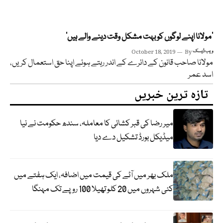
‘مولانا اپنے لوگوں کو بہت مشکل وقت دینے والے ہیں’
ویب ڈیسک
By
October 18, 2019
مولانا صاحب قانون کے دائرے کے اندر رہتے ہوئے اپنا حق استعمال کریں،
اسد عمر
تازہ ترین خبریں
میر رضا کی قبر کشائی کا معاملہ، سندھ حکومت نے نیا
میڈیکل بورڈ تشکیل دے دیا
ملک بھر میں آٹے کی قیمت میں اضافہ، ایک ہفتے میں
کئی شہروں میں 20 کلو تھیلا 100 روپے تک مہنگا