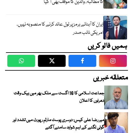
کا مطالبہ، والدین کا موقف بھی آ گیا
ایران کا آبنائے ہرمز پر ٹول عائد کرنے کا منصوبہ نہیں،
امریکی نائب صدر
ہمیں فالو کریں
WhatsApp
Twitter
Facebook
Faceboo
متعلقہ خبریں
جماعت اسلامی کا 16 اگست سے ملک بھر میں بیک وقت
دھرنوں کا اعلان
میر رضا علی کیس: دوسری پوسٹ مارٹم رپورٹ میں تشدد اور
گولی لگنے کے اہم شواہد سامنے آگئے