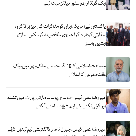
ایک گولڈ اور دو سلور میڈلز جیت لیے
پاکستان نے امریکا، ایران کو مذاکرات کی میز پر لا کر وہ
سفارتی کردار اداکیا جو بڑی طاقتیں نہ کرسکیں، ساؤتھ
ایشین وائسز
جماعت اسلامی کا 16 اگست سے ملک بھر میں بیک
وقت دھرنوں کا اعلان
میر رضا علی کیس: دوسری پوسٹ مارٹم رپورٹ میں تشدد
اور گولی لگنے کے اہم شواہد سامنے آگئے
میر رضا علی کیس، جبران ناصر کا تفتیشی ٹیم تبدیل کرنے