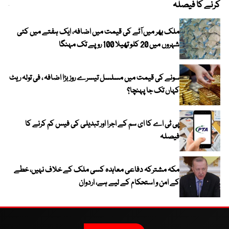
کرنے کا فیصلہ
چھی
ملک بھر میں آٹے کی قیمت میں اضافہ، ایک ہفتے میں کئی
شہروں میں 20 کلو تھیلا 100 روپے تک مہنگا
سونے کی قیمت میں مسلسل تیسرے روز بڑا اضافہ ، فی تولہ ریٹ
کہاں تک جا پہنچا؟
پی ٹی اے کا ای سم کے اجرا اور تبدیلی کی فیس کم کرنے کا
فیصلہ
مکہ مشترکہ دفاعی معاہدہ کسی ملک کے خلاف نہیں، خطے
کے امن و استحکام کے لیے ہے، اردوان