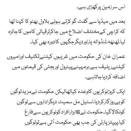
اس سر زمین پرکھڑی ہے۔
بعد میں میڈیا سے گفت گو کرتے ہوئے بلاول بھٹو کا کہنا تھا
کہ کراچی کےمختلف اضلاع میں جاکرترقیاتی کاموں کاجائزہ
لیا،ٹھٹھہ،ٹنڈوالہ یاراوردیگرجگہوں کادورہ بھی کیا۔
عمران خان کی حکومت میں غریبوں کیلئےتکلیف اورامیروں
کیلئےریلیف ہے،ہرمہینےپیٹرول اوربجلی کی قیمتوں میں
اضافہ کردیاجاتاہے۔
ایک کروڑنوکریوں کاوعدہ کیاتھالیکن حکومت نےمزیدلوگوں
کوبےروزگارکردیا،اسٹیل مل سمیت دیگراداروں سےلوگوں
کونکالاگیا۔حکومت نے16ہزارافرادکونوکریوں سےفارغ
کیا،پیپلزپارٹی کی جب بھی حکومت آتی ہےتولوگوں