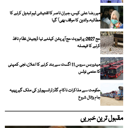
میر رضا علی کیس، جبران ناصر کا تفتیشی ٹیم تبدیل کرنے کا
مطالبہ، والدین کا موقف بھی آ گیا
حج 2027: پرائیویٹ حج آپریشن کیلئے نیا ڈیجیٹل نظام نافذ
کرنے کا فیصلہ
میٹرو بس سروس 11 اگست سے بند کرنے کا اعلان، نجی کمپنی
کا حتمی نوٹس
حکومت سے مذاکرات ناکام، گڈز ٹرانسپورٹرز کی ملک گیر پہیہ
جام ہڑتال شروع
مقبول ترین خبریں