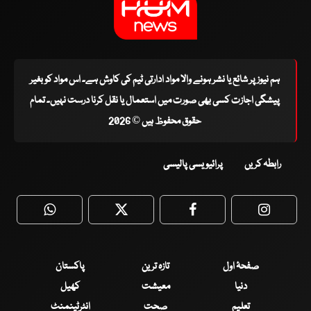
ہم نیوز پر شائع یا نشر ہونے والا مواد ادارتی ٹیم کی کاوش ہے۔ اس مواد کو بغیر
پیشگی اجازت کسی بھی صورت میں استعمال یا نقل کرنا درست نہیں۔ تمام
حقوق محفوظ ہیں © 2026
رابطہ کریں
پرائیویسی پالیسی
WhatsApp
Twitter
Facebook
Faceboo
صفحۂ اول
تازہ ترین
پاکستان
دنیا
معیشت
کھیل
تعلیم
صحت
انٹرٹینمنٹ