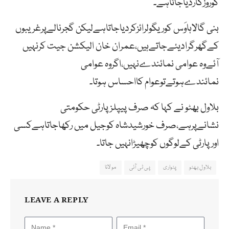
کوروزگاردیاجاتاہے۔
بنی گالاہاوَس کوریگولرائزکردیاجاتاہےلیکن گجرنالےپرغریبوں
کےگھرگرادیئےجاتےہیں،عمران خان الیکشن جیت کرنہیں
آئےوہ عوامی نمائندےنہیں،اگروہ عوامی
نمائندےہوتےتوعوام کااحساس ہوتا۔
بلاول بھٹو نے کہا کہ صرف پیپلزپارٹی حکومتی
نشانےپرہے،صرف خورشیدشاہ کوجیل میں رکھاجاتاہےکسی
اورپارٹی کےلوگوں کوچھیڑانہیں جاتا۔
بلاول بھٹو
پٹواری
پی ٹی آئی
مولانا
LEAVE A REPLY