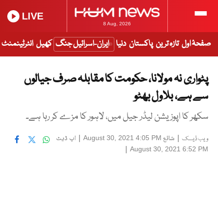
LIVE
8 Aug, 2026
صفحۂ اول
تازہ ترین
پاکستان
دنیا
ایران-اسرائیل جنگ
کھیل
انٹرٹینمنٹ
پٹواری نہ مولانا، حکومت کا مقابلہ صرف جیالوں
سے ہے، بلاول بھٹو
سکھر کا اپوزیشن لیڈر جیل میں، لاہور کا مزے کر رہا ہے۔
|
شائع
|
اپ ڈیٹ
August 30, 2021 4:05 PM
ویب ڈیسک
|
August 30, 2021 6:52 PM