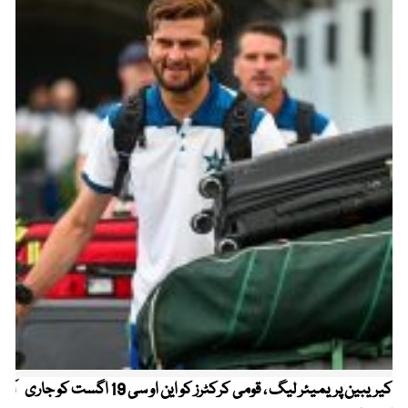
کیریبین پریمیئر لیگ ، قومی کرکٹرز کو این او سی 19 اگست کو جاری
آز