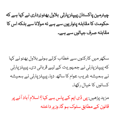
چیئرمین پاکستان پیپلزپارٹی بلاول بھٹو زرداری نے کہا ہے کہ
حکومت کا مقابلہ پٹواریوں سے ہے نہ مولانا سے بلکہ اس کا
مقابلہ صرف جیالوں سے ہے۔
سکھر میں کارکنوں سے خطاب کرتے ہوئے بلاول بھٹو نے کہا
کہ پیپلزپارٹی نے جمہوریت کے لیے قربانی دی۔ پیپلز پارٹی
نے ہمیشہ غریب عوام کا ساتھ دیا۔ پیپلزپارٹی نے ہمیشہ
کسانوں کا خیال رکھا۔
مزید پڑھیں:
پی ڈی ایم کے پاس ہے کیا ؟ اسلام آباد آنے پر
قانون کے مطابق سلوک ہو گا، وزیر داخلہ