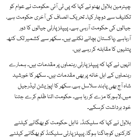
چیئرمین بلاول بھٹو نے کہا کہ پی ٹی آئی حکومت نے عوام کو
تکلیف سے دوچار کیا۔ تحریک انصاف کی آخری حکومت ہے،
جیالوں کی حکومت آرہی ہے۔ پیپلز پارٹی جیالوں کا دور
آرہاہے ،پاکستان بچانے نکلے ہیں۔ سکھر سے کشمیر تک کٹھ
پتلیوں کا مقابلہ کر رہے ہیں،
انہوں نے کہا کہ پیپلز پارٹی رہنماوں پر مقدمات ہیں۔ ہمارے
رہنماوں کے اہل خانہ پر بھی مقدمات ہیں۔ سکھر کا خورشید
شاہ آج بھی پابند سلاسل ہے، سکھر کا اپوزیشن لیڈرجیل
میں،لاہورکا مزے کر رہا ہے۔ حکومت اتنا ظلم کرے جتنا
خود برداشت کرسکے۔
بلاول نے کہا کہ سلیکٹڈ، نااہل حکومت کو بھگانے کیلئے
کارکنوں کوجاگنا ہوگا، پیپلز پارٹی سلیکٹڈ کو بھگانے کیلئے