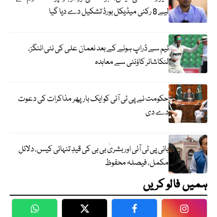
لیے 8 رکنی میڈیکل بورڈ تشکیل دے دیا گیا
ٹیم سے ڈراپ ہونے کے بعد نعمان علی کی نئی اننگز،
لنکاشائر کاؤنٹی سے معاہدہ
حکومت نے پی ٹی آئی کو ایک بارپھر مذاکرات کی دعوت
دے دی
بانی پی ٹی آئی اور بشریٰ بی بی کی قیدِ تنہائی کیس، دلائل
مکمل، فیصلہ محفوظ
ہمیں فالو کریں
WhatsApp
Twitter
Facebook
Faceboo