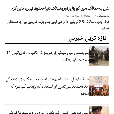
غریب ممالک میں کورونا پر قابو پانےتک دنیا محفوظ نہیں، منیر اکرم
ویب ڈیسک
By
December 2, 2020
ترقی پذیر ممالک 2.5 ٹریلین ڈالر کے لیے جدوجہد کررہے ہیں، پاکستانی
مندوب
تازہ ترین خبریں
بلوچستان میں سیکیورٹی فورسز کی کامیاب کارروائیاں، 12
دہشت گرد ہلاک
فیلڈ مارشل سید عاصم منیر اور صومالیہ کے وزیر دفاع کی
ملاقات، دفاعی تعاون اور استعدادِ کار بڑھانے کے عزم کا
اعادہ
میر رضا علی کیس، قبر کشائی اور دوبارہ پوسٹ مارٹم کے