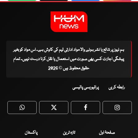
ہم نیوز پر شائع یا نشر ہونے والا مواد ادارتی ٹیم کی کاوش ہے۔ اس مواد کو بغیر
پیشگی اجازت کسی بھی صورت میں استعمال یا نقل کرنا درست نہیں۔ تمام
حقوق محفوظ ہیں © 2026
رابطہ کریں
پرائیویسی پالیسی
WhatsApp
Twitter
Facebook
Faceboo
صفحۂ اول
تازہ ترین
پاکستان