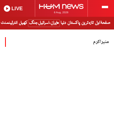
LIVE
6 Aug, 2026
صفحۂ اول
تازہ ترین
پاکستان
دنیا
ایران-اسرائیل جنگ
کھیل
انٹرٹینمنٹ
منیراکرم