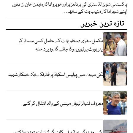
پاکستانی شوبز انڈسٹری کی ہر دلعزیز اور خوبرو اداکارہ ایمن خان ان دنوں
اپنے شوہر اداکار منیب بٹ کے ساتھ…
تازہ ترین خبریں
مکمل سفری دستاویزات کے حامل کسی مسافر کو
ایئرپورٹ پر نہیں روکا جائے گا، وزیر داخلہ
لکی مروت میں پولیس اسکواڈ پر فائرنگ، ایک اہلکار شہید
معروف فٹبالر لیونل میسی کے والد انتقال کر گئے
یکے بعد دیگرے 2 ہیلی کاپٹر گر کر تباہ؛ متعدد ہلاکتیں