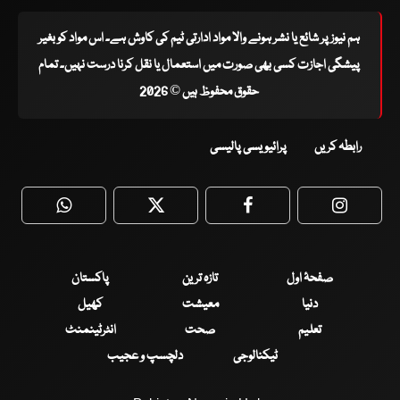
ہم نیوز پر شائع یا نشر ہونے والا مواد ادارتی ٹیم کی کاوش ہے۔ اس مواد کو بغیر
پیشگی اجازت کسی بھی صورت میں استعمال یا نقل کرنا درست نہیں۔ تمام
حقوق محفوظ ہیں © 2026
رابطہ کریں
پرائیویسی پالیسی
WhatsApp
Twitter
Facebook
Faceboo
صفحۂ اول
تازہ ترین
پاکستان
دنیا
معیشت
کھیل
تعلیم
صحت
انٹرٹینمنٹ
ٹیکنالوجی
دلچسپ و عجیب