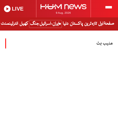
LIVE
9 Aug, 2026
صفحۂ اول
تازہ ترین
پاکستان
دنیا
ایران-اسرائیل جنگ
کھیل
انٹرٹینمنٹ
منیب بٹ