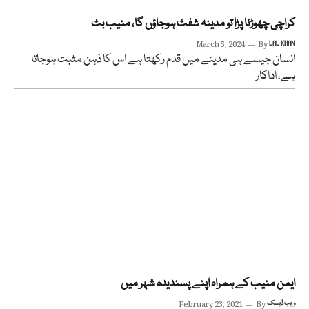
کراچی چھوڑنا پڑا تو مدینہ شفٹ ہوجاؤں گا، منیب بٹ
March 5, 2024
By
LAL KHAN
انسان جیسے ہی مدینے میں قدم رکھتا ہے اس کا ذہن مثبت ہوجاتا
ہے، اداکار
ایمن منیب کے ہمراہ اپنے پسندیدہ شہر میں
ویب ڈیسک
By
February 23, 2021