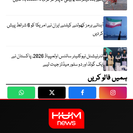
آبنائے ہرمز کھولنے کیلئے ایران نے امریکا کو 6 شرائط پیش
کر دیں
انٹرنیشنل نیوکلیئر سائنس اولمپیاڈ 2026، پاکستان نے
ایک گولڈ اور دو سلور میڈلز جیت لیے
ہمیں فالو کریں
WhatsApp
Twitter
Facebook
Faceboo