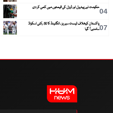
حکومت نے پیٹرول اور ڈیزل کی قیمتوں میں کمی کر دی
04
پاکستان کیخلاف ٹیسٹ سیریز ، انگلینڈ کا 16 رکنی اسکواڈ
07
سامنے آ گیا