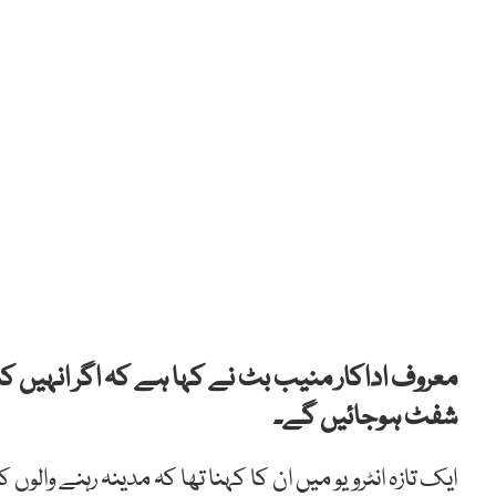
معروف اداکار منیب بٹ نے کہا ہے کہ اگر انہیں کبھی
شفٹ ہوجائیں گے۔
ایک تازہ انٹرویو میں ان کا کہنا تھا کہ مدینہ رہنے وال