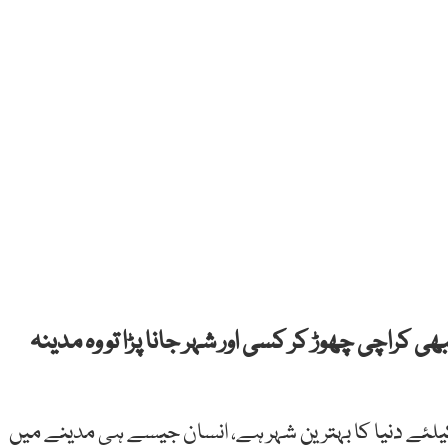
 کراچی چھوڑ کر کسی اور شہر جانا پڑا تو وہ مدینہ
وں کیلئے دنیا کا بہترین شہر ہے، انسان جیسے ہی مدینے میں