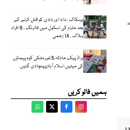
بینکاک ، دادا اور دادی کو قتل کرنے کے
ے
بعد ملزم کی اسکول میں فائرنگ ، 8 افراد
ہلاک ، 14 زخمی
براڈ پیک حادثہ،5غیرملکی کوہ پیماؤں
کی میتیں اسلام آبادپہنچادی گئیں
ہمیں فالو کریں
WhatsApp
Twitter
Facebook
Facebook
L