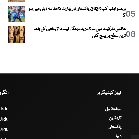
ویمنز ایشیا کپ 2026، پاکستان اور بھارت کا مقابلہ دبئی میں ہو
6
05
گا
عالمی مارکیٹ میں سونا مزید مہنگا ، قیمت 7 ہفتوں کی بلند
9
08
ترین سطح پر پہنچ گئی
نیوز کیٹیگریز
انگر
صفحۂ اول
Urdu
تازہ ترین
Urdu
پاکستان
Urdu
دنیا