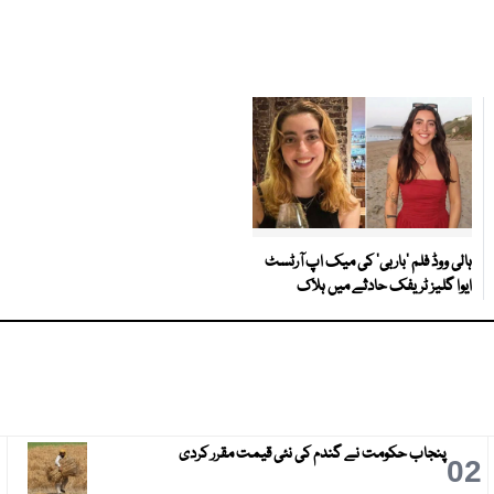
ہالی ووڈ فلم ’باربی‘ کی میک اپ آرٹسٹ
ایوا گلیز ٹریفک حادثے میں ہلاک
پنجاب حکومت نے گندم کی نئی قیمت مقرر کردی
3
02