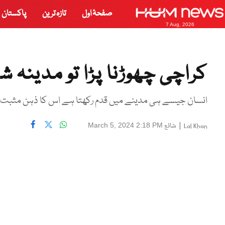
صفحۂ اول
تازہ ترین
پاکستان
7 Aug, 2026
کراچی چھوڑنا پڑا تو مدینہ
انسان جیسے ہی مدینے میں قدم رکھتا ہے اس کا ذہن مثبت ہو
|
شائع
March 5, 2024 2:18 PM
Lal Khan