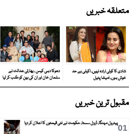
متعلقہ خبریں
دھوکا دہی کیس ، بھارتی عدالت نے
شادی کا کوئی ارادہ نہیں، اکیلی بے حد
سلمان خان اور ان کی بہن کو طلب کر لیا
خوش ہوں، امیشا پٹیل
مقبول ترین خبریں
پیٹرول مہنگا، ڈیزل سستا، حکومت نے نئی قیمتوں کا اعلان کر دیا
01