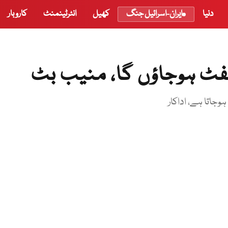
دنیا
ایران-اسرائیل جنگ
کھیل
انٹرٹینمنٹ
کاروبار
 شفٹ ہوجاؤں گا، منیب بٹ
جاتا ہے، اداکار