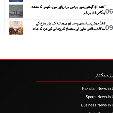
آئندہ 48 گھنٹوں میں بارشوں اور دریاؤں میں طغیانی کا خدشہ،
0
ہنگامی تیاریاں تیز
فیلڈ مارشل سید عاصم منیر اور صومالیہ کے وزیر دفاع کی
0
ملاقات، دفاعی تعاون اور استعدادِ کار بڑھانے کے عزم کا اعادہ
یزی سیکشنز
Pakistan News in 
Sports News in 
Business News in 