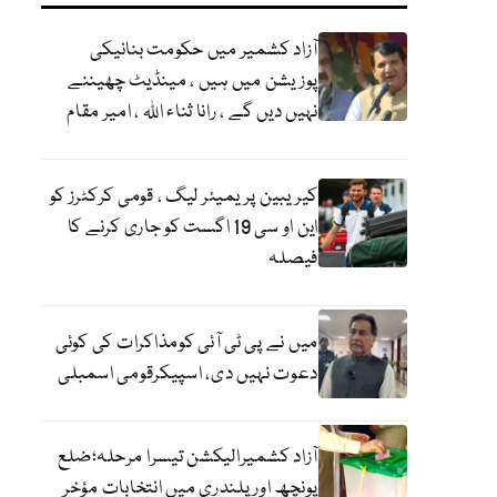
آزاد کشمیر میں حکومت بنانیکی
پوزیشن میں ہیں ، مینڈیٹ چھیننے
نہیں دیں گے ، رانا ثناء اللہ ، امیر مقام
کیریبین پریمیئر لیگ ، قومی کرکٹرز کو
این او سی 19 اگست کو جاری کرنے کا
فیصلہ
میں نے پی ٹی آئی کومذاکرات کی کوئی
دعوت نہیں دی، اسپیکرقومی اسمبلی
آزاد کشمیرالیکشن تیسرا مرحلہ؛ضلع
پونچھ اور پلندری میں انتخابات مؤخر