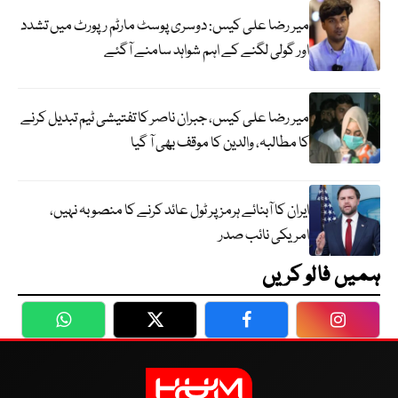
میر رضا علی کیس: دوسری پوسٹ مارٹم رپورٹ میں تشدد
اور گولی لگنے کے اہم شواہد سامنے آگئے
میر رضا علی کیس، جبران ناصر کا تفتیشی ٹیم تبدیل کرنے
کا مطالبہ، والدین کا موقف بھی آ گیا
ایران کا آبنائے ہرمز پر ٹول عائد کرنے کا منصوبہ نہیں،
امریکی نائب صدر
ہمیں فالو کریں
WhatsApp
Twitter
Facebook
Faceboo