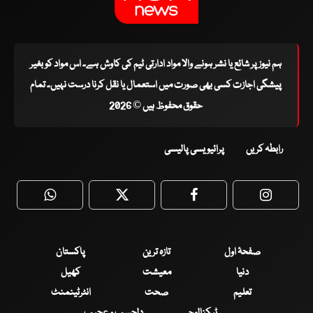
ہم نیوز پر شائع یا نشر ہونے والا مواد ادارتی ٹیم کی کاوش ہے۔ اس مواد کو بغیر
پیشگی اجازت کسی بھی صورت میں استعمال یا نقل کرنا درست نہیں۔ تمام
حقوق محفوظ ہیں © 2026
رابطہ کریں
پرائیویسی پالیسی
WhatsApp
Twitter
Facebook
Faceboo
صفحۂ اول
تازہ ترین
پاکستان
دنیا
معیشت
کھیل
تعلیم
صحت
انٹرٹینمنٹ
ٹیکنالوجی
دلچسپ و عجیب