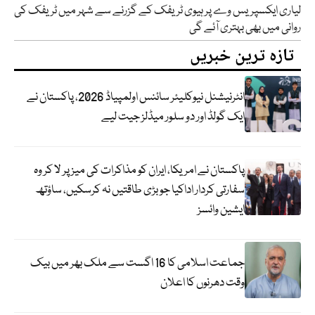
لیاری ایکسپریس وے پر ہیوی ٹریفک کے گزرنے سے شہر میں ٹریفک کی
روانی میں بھی بہتری آئے گی
تازہ ترین خبریں
انٹرنیشنل نیوکلیئر سائنس اولمپیاڈ 2026، پاکستان نے
ایک گولڈ اور دو سلور میڈلز جیت لیے
پاکستان نے امریکا، ایران کو مذاکرات کی میز پر لا کر وہ
سفارتی کردار اداکیا جو بڑی طاقتیں نہ کرسکیں، ساؤتھ
ایشین وائسز
جماعت اسلامی کا 16 اگست سے ملک بھر میں بیک
وقت دھرنوں کا اعلان