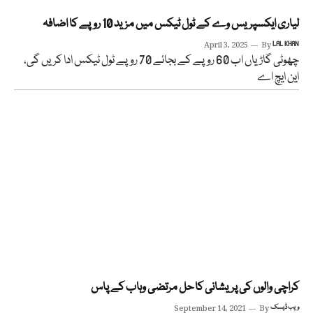
لیاری ایکسپریس وے کے ٹول ٹیکس میں مزید 10 روپے کا اضافہ
April 3, 2025
By
LAL KHAN
چھوٹی گاڑیاں اب 60 روپے کے بجائے 70 روپے ٹول ٹیکس ادا کریں گی،
این ایچ اے
کراچی والوں کی پریشانی کا حل مرتضی وہاب کے پاس
ویب ڈیسک
By
September 14, 2021