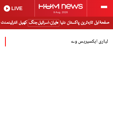
LIVE
9 Aug, 2026
صفحۂ اول
تازہ ترین
پاکستان
دنیا
ایران-اسرائیل جنگ
کھیل
انٹرٹینمنٹ
لیاری ایکسپریس وے