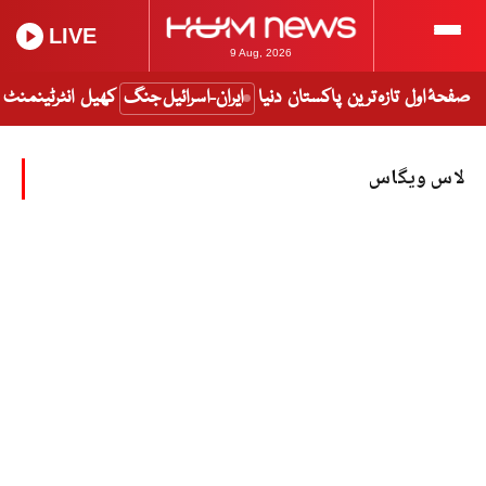
LIVE
9 Aug, 2026
صفحۂ اول
تازہ ترین
پاکستان
دنیا
ایران-اسرائیل جنگ
کھیل
انٹرٹینمنٹ
لاس ویگاس