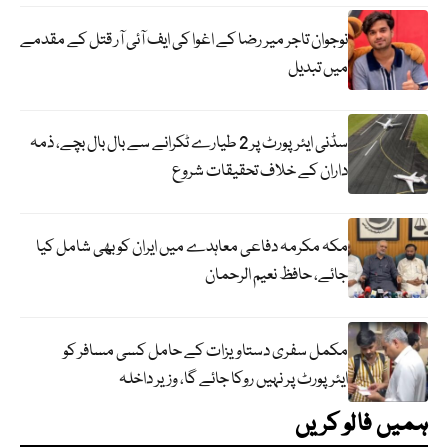
نوجوان تاجر میر رضا کے اغوا کی ایف آئی آر قتل کے مقدمے
میں تبدیل
سڈنی ایئرپورٹ پر 2 طیارے ٹکرانے سے بال بال بچے، ذمہ
داران کے خلاف تحقیقات شروع
مکہ مکرمہ دفاعی معاہدے میں ایران کو بھی شامل کیا
جائے، حافظ نعیم الرحمان
مکمل سفری دستاویزات کے حامل کسی مسافر کو
ایئرپورٹ پر نہیں روکا جائے گا، وزیر داخلہ
ہمیں فالو کریں