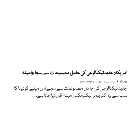
امریکہ: جدید ٹیکنالوجی کی حامل مصنوعات سے سجا بڑامیلہ
ویب ڈیسک
By
January 11, 2019
جدید ٹیکنالوجی کی حامل مصنوعات سے سجے اس میلے کو دینا کا
سب سے بڑا ’کنزیومر الیکٹرانکس میلہ‘ قرار دیا جاتا ہے۔