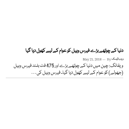
دنیا کے چوتھے بڑے فیرس وہیل کو عوام کے لیے کھول دیا گیا
ویب ڈیسک
By
May 21, 2018
ویفانگ: چین میں دنیا کے چوتھے بڑے اور 475 فٹ بلند فیرس وہیل
(جھولے) کو عوام کے لیے کھول دیا گیا۔ فیرس وہیل کی…