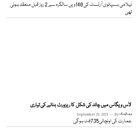
نیلامی ہسپانوی آرٹسٹ کی 140ویں سالگرہ سے 2 روز قبل منعقد ہوئی
تھی
لاس ویگاس میں چاند کی شکل کا ریزورٹ بنانے کی تیاری
ویب ڈیسک
By
September 23, 2021
عمارت کی اونچائی735فٹ ہوگی