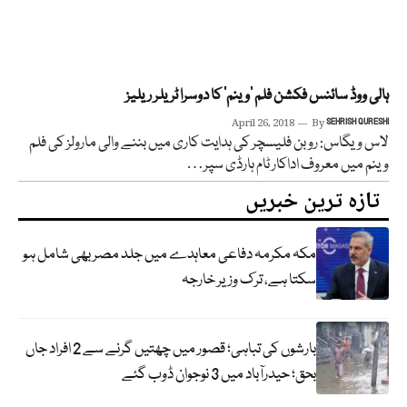
ہالی ووڈ سائنس فکشن فلم ‘وینم’ کا دوسرا ٹریلر ریلیز
April 26, 2018
By
SEHRISH QURESHI
لاس ویگاس: روبن فلیسچر کی ہدایت کاری میں بننے والی مارولز کی فلم
وینم میں معروف اداکار ٹام ہارڈی سپر…
تازہ ترین خبریں
مکہ مکرمہ دفاعی معاہدے میں جلد مصر بھی شامل ہو
سکتا ہے، ترک وزیر خارجہ
بارشوں کی تباہی؛ قصور میں چھتیں گرنے سے 2 افراد جاں
بحق؛ حیدرآباد میں 3 نوجوان ڈوب گئے