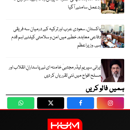
ردعمل سامنے آگیا
پاکستان، سعودی عرب اور ترکیہ کے درمیان سہ فریقی
دفاعی معاہدہ، خطے میں امن و سلامتی کیلئے اہم قدم
ہے، وزیراعظم
ایرانی سپریم لیڈر مجتبیٰ خامنہ ای نے پاسدارانِ انقلاب اور
مسلح افواج میں نئی تقرریاں کر دیں
ہمیں فالو کریں
WhatsApp
Twitter
Facebook
Faceboo