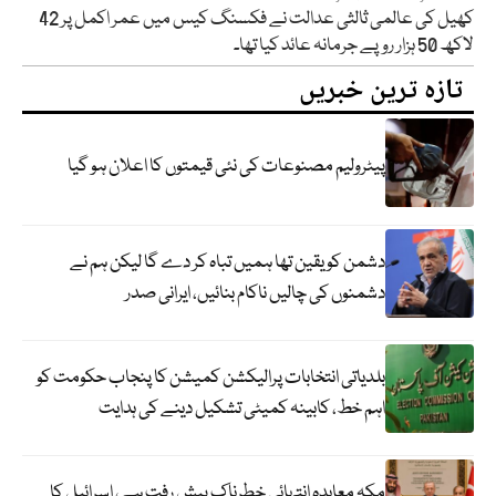
کھیل کی عالمی ثالثی عدالت نے فکسنگ کیس میں عمر اکمل پر 42
لاکھ 50 ہزار روپے جرمانہ عائد کیا تھا۔
تازہ ترین خبریں
پیٹرولیم مصنوعات کی نئی قیمتوں کا اعلان ہو گیا
دشمن کو یقین تھا ہمیں تباہ کر دے گا لیکن ہم نے
دشمنوں کی چالیں ناکام بنائیں، ایرانی صدر
بلدیاتی انتخابات پرالیکشن کمیشن کا پنجاب حکومت کو
اہم خط، کابینہ کمیٹی تشکیل دینے کی ہدایت
مکہ معاہدہ انتہائی خطرناک پیش رفت ہے، اسرائیل کا