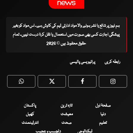
ہم نیوز پر شائع یا نشر ہونے والا مواد ادارتی ٹیم کی کاوش ہے۔ اس مواد کو بغیر
پیشگی اجازت کسی بھی صورت میں استعمال یا نقل کرنا درست نہیں۔ تمام
حقوق محفوظ ہیں © 2026
رابطہ کریں
پرائیویسی پالیسی
WhatsApp
Twitter
Facebook
Faceboo
صفحۂ اول
تازہ ترین
پاکستان
دنیا
معیشت
کھیل
تعلیم
صحت
انٹرٹینمنٹ
ٹیکنالوجی
دلچسپ و عجیب