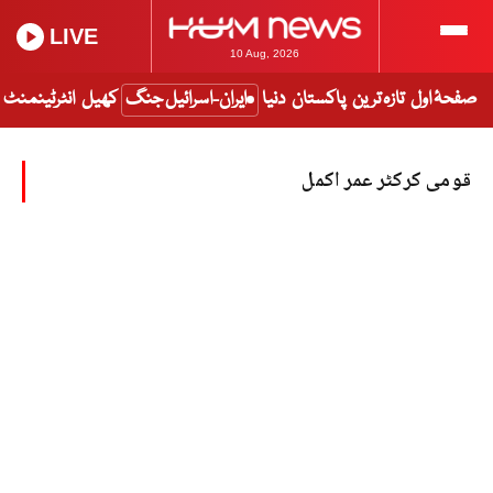
LIVE
10 Aug, 2026
صفحۂ اول
تازہ ترین
پاکستان
دنیا
ایران-اسرائیل جنگ
کھیل
انٹرٹینمنٹ
قومی کرکٹر عمر اکمل