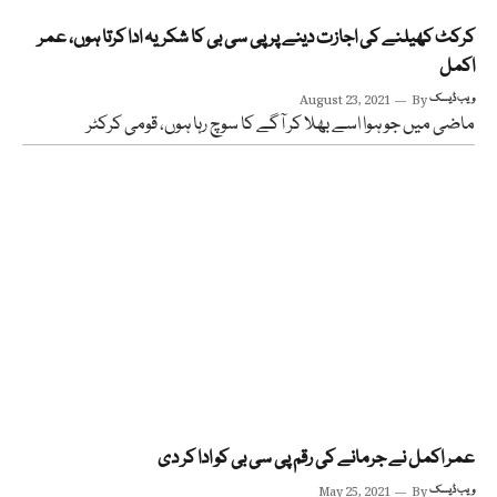
کرکٹ کھیلنے کی اجازت دینے پر پی سی بی کا شکریہ ادا کرتا ہوں، عمر
اکمل
ویب ڈیسک
By
August 23, 2021
ماضی میں جو ہوا اسے بھلا کر آگے کا سوچ رہا ہوں، قومی کرکٹر
عمر اکمل نے جرمانے کی رقم پی سی بی کو ادا کر دی
ویب ڈیسک
By
May 25, 2021