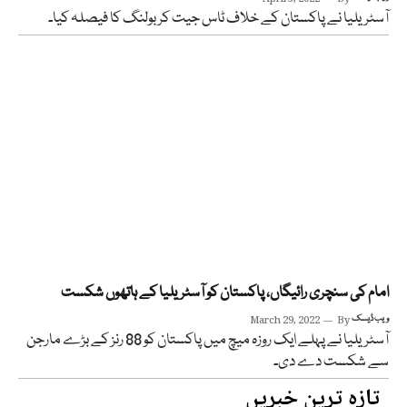
آسٹریلیا نے پاکستان کے خلاف ٹاس جیت کر بولنگ کا فیصلہ کیا۔
امام کی سنچری رائیگاں، پاکستان کو آسٹریلیا کے ہاتھوں شکست
ویب ڈیسک
By
March 29, 2022
آسٹریلیا نے پہلے ایک روزہ میچ میں پاکستان کو 88 رنز کے بڑے مارجن
سے شکست دے دی۔
تازہ ترین خبریں