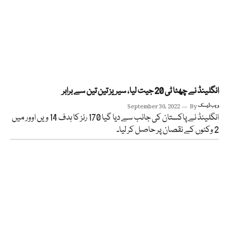
انگلینڈ نے چھٹا ٹی 20 جیت لیا، سیریز تین تین سے برابر
ویب ڈیسک
By
September 30, 2022
انگلینڈ نے پاکستان کی جانب سے دیا گیا 170 رنز کا ہدف 14 ویں اوور میں
2 وکٹوں کے نقصان پر حاصل کر لیا۔