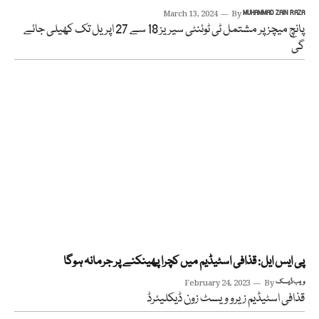
March 13, 2024
By
MUHAMMAD ZAIN RAZA
پانچ میچز پر مشتمل ٹی ٹوئنٹی سیریز 18 سے 27 اپریل تک کھیلی جائے
گی
پی ایس ایل: قذافی اسٹیڈیم میں کچرا پھینکنے پر جرمانہ ہوگا
ویب ڈیسک
By
February 24, 2023
قذافی اسٹیڈیم زیرو ویسٹ زون ڈیکلیئرڈ