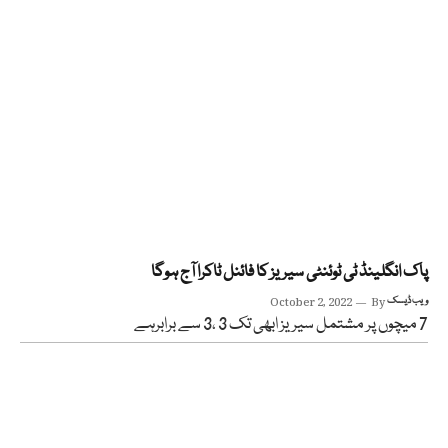
پاک انگلینڈ ٹی ٹوئنٹی سیریز کا فائنل ٹاکرا آج ہوگا
ویب ڈیسک
By
October 2, 2022
7 میچوں پر مشتمل سیریز ابھی تک 3 ،3 سے برابرہے