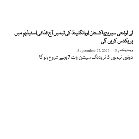
ٹی ٹوئنٹی سیریز:پاکستان اورانگلینڈ کی ٹیمیں آج قذافی اسٹیڈیم میں
پریکٹس کریں گی
ویب ڈیسک
By
September 27, 2022
دونوں ٹیموں کا ٹریننگ سیشن رات 7 بجے شروع ہو گا