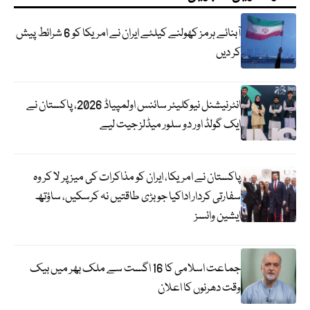
آبنائے ہرمز کھولنے کیلئے ایران نے امریکا کو 6 شرائط پیش
کر دیں
انٹرنیشنل نیوکلیئر سائنس اولمپیاڈ 2026، پاکستان نے
ایک گولڈ اور دو سلور میڈلز جیت لیے
پاکستان نے امریکا، ایران کو مذاکرات کی میز پر لا کر وہ
سفارتی کردار اداکیا جو بڑی طاقتیں نہ کرسکیں، ساؤتھ
ایشین وائسز
جماعت اسلامی کا 16 اگست سے ملک بھر میں بیک
وقت دھرنوں کا اعلان