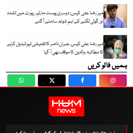
میر رضا علی کیس: دوسری پوسٹ مارٹم رپورٹ میں تشدد
اور گولی لگنے کے اہم شواہد سامنے آگئے
میر رضا علی کیس، جبران ناصر کا تفتیشی ٹیم تبدیل کرنے
کا مطالبہ، والدین کا موقف بھی آ گیا
ہمیں فالو کریں
WhatsApp
Twitter
Facebook
Faceboo