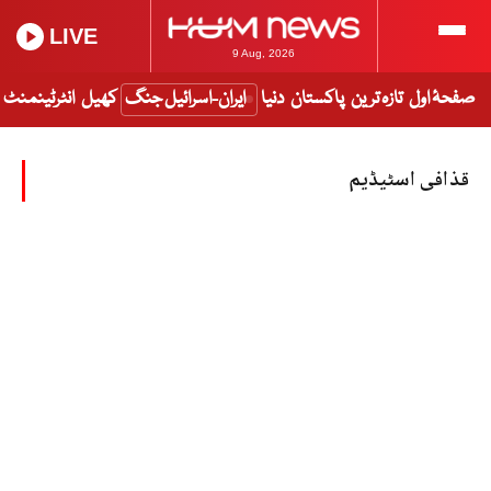
LIVE
9 Aug, 2026
صفحۂ اول
تازہ ترین
پاکستان
دنیا
ایران-اسرائیل جنگ
کھیل
انٹرٹینمنٹ
قذافی اسٹیڈیم