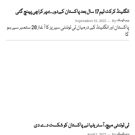
انگلینڈ کرکٹ ٹیم17 سال بعد پاکستان کےدورےپر کراچی پہنچ گئی
ویب ڈیسک
By
September 15, 2022
پاکستان اور انگلینڈ کے درمیان ٹی ٹوئنٹی سیریز کا آغاز 20 ستمبر سے ہو
گا
ٹی ٹوئنٹی میچ، آسٹریلیا نے پاکستان کو شکست دے دی
ویب ڈیسک
By
April 5, 2022