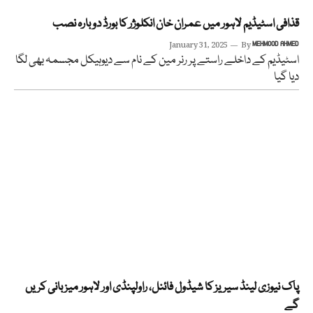
قذافی اسٹیڈیم لاہور میں عمران خان انکلوژر کا بورڈ دوبارہ نصب
January 31, 2025
By
MEHMOOD AHMED
اسٹیڈیم کے داخلے راستے پر رنر مین کے نام سے دیوہیکل مجسمہ بھی لگا
دیا گیا
پاک نیوزی لینڈ سیریز کا شیڈول فائنل، راولپنڈی اور لاہور میزبانی کریں
گے