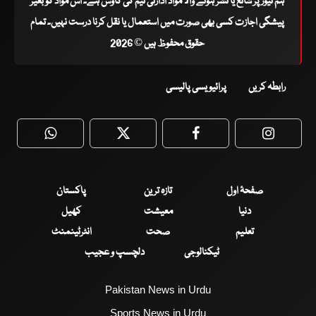
ہم نیوز پر شائع یا نشر ہونے والا مواد ادارتی ٹیم کی کاوش ہے۔ اس مواد کو بغیر
پیشگی اجازت کسی بھی صورت میں استعمال یا نقل کرنا درست نہیں۔ تمام
حقوق محفوظ ہیں © 2026
رابطہ کریں
پرائیویسی پالیسی
WhatsApp
Twitter
Facebook
Faceboo
صفحۂ اول
تازہ ترین
پاکستان
دنیا
معیشت
کھیل
تعلیم
صحت
انٹرٹینمنٹ
ٹیکنالوجی
دلچسپ و عجیب
Pakistan News in Urdu
Sports News in Urdu