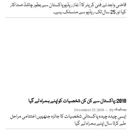
قاضی واجد نے فنی کریئر کا آغاز ریڈیو پاکستان سے بطور چائلڈ صداکار
کیا اور 25 سال تک ریڈیو سے منسلک رہے۔
2018: پاکستان سے کن کن شخصیات کو اپنے ہمراہ لے گیا
ویب ڈیسک
By
December 27, 2018
ایسی چیدہ چیدہ پاکستانی شخصیات کا جائزہ جنھہیں اختتامی مراحل
طے کرتا سال اپنے ہمراہ لے گیا