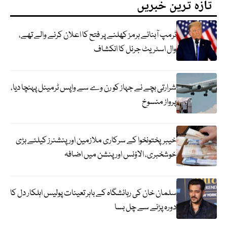
تازہ ترین خبریں
ٹرمپ آبنائے ہرمز کھلنے پر فتح کا اعلان کرنے والے تھے،
وال اسٹریٹ جرنل کا انکشاف
شرارتی بچے نے جہاز کو رن وے سے واپس ٹرمینل پہنچا دیا،
پرواز منسوخ
خیبرپختونخوا کے سرکاری ملازمین اور پنشنرز کیلئے بڑی
خوشخبری، الاؤنس اور پنشن میں اضافہ
سلمان خان کی رہائشگاہ کے باہر تعینات پولیس اہلکار دل کا
دورہ پڑنے سے چل بسا