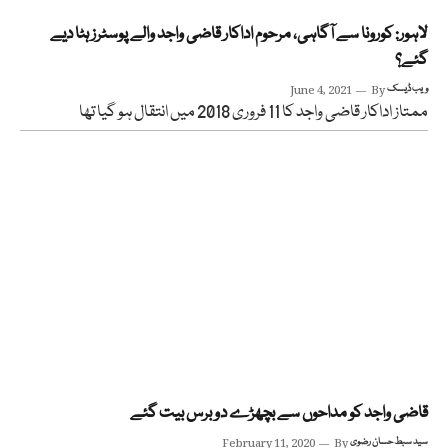
لاہور: کورونا سے آگاہی، مرحوم اداکار قاضی واجد والے پوسٹرز ہٹا دیے
گئے؟
ویب ڈیسک
By
June 4, 2021
ممتاز اداکار قاضی واجد کا 11 فروری 2018 میں انتقال ہو گیا تھا
قاضی واجد کو مداحوں سے بچھڑے دو برس بیت گئے
سید سبط حسان رضوی
By
February 11, 2020