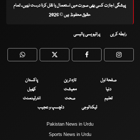
پیشگی اجازت کسی بھی صورت میں استعمال یا نقل کرنا درست نہیں۔ تمام
حقوق محفوظ ہیں © 2026
رابطہ کریں
پرائیویسی پالیسی
WhatsApp
Twitter
Facebook
Faceboo
صفحۂ اول
تازہ ترین
پاکستان
دنیا
معیشت
کھیل
تعلیم
صحت
انٹرٹینمنٹ
ٹیکنالوجی
دلچسپ و عجیب
Pakistan News in Urdu
Sports News in Urdu