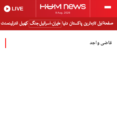
LIVE
9 Aug, 2026
صفحۂ اول
تازہ ترین
پاکستان
دنیا
ایران-اسرائیل جنگ
کھیل
انٹرٹینمنٹ
قاضی واجد