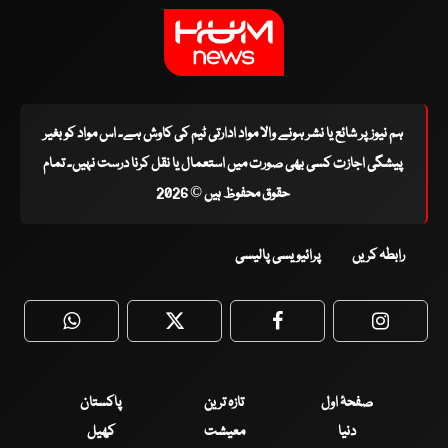
ہم نیوز پر شائع یا نشر ہونے والا مواد ادارتی ٹیم کی کاوش ہے۔ اس مواد کو بغیر
پیشگی اجازت کسی بھی صورت میں استعمال یا نقل کرنا درست نہیں۔ تمام
حقوق محفوظ ہیں © 2026
رابطہ کریں
پرائیویسی پالیسی
WhatsApp
Twitter
Facebook
Faceboo
صفحۂ اول
تازہ ترین
پاکستان
دنیا
معیشت
کھیل