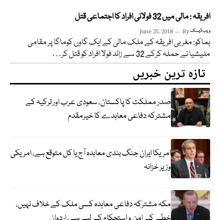
افریقہ : مالی میں 32 فولانی افراد کا اجتماعی قتل
ویب ڈیسک
By
June 25, 2018
بماکو: مغربی افریقہ کے ملک مالی کے ایک گاوں کوماگا پر مقامی
ملیشیا نے حملہ کرکے 32 سے زائد فولا افراد کو قتل کر…
تازہ ترین خبریں
صدر مملکت کا پاکستان، سعودی عرب اور ترکیہ کے
مشترکہ دفاعی معاہدے کا خیرمقدم
امریکا ایران جنگ بندی معاہدہ آج یا کل متوقع ہے، امریکی
وزیر خزانہ
مکہ مشترکہ دفاعی معاہدہ کسی ملک کے خلاف نہیں،
خطے کے امن و استحکام کے لیے ہے، اردوان