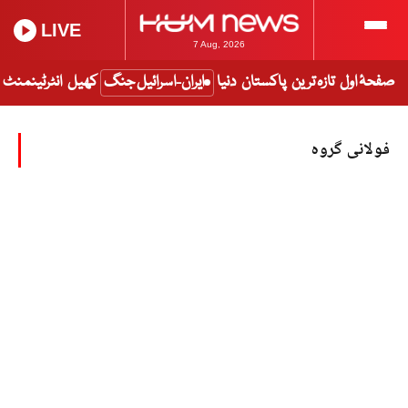
LIVE
7 Aug, 2026
صفحۂ اول
تازہ ترین
پاکستان
دنیا
ایران-اسرائیل جنگ
کھیل
انٹرٹینمنٹ
فولانی گروہ