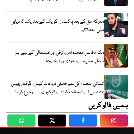
معرکہ حق کے بعد پاکستان کو ایک کے بعد ایک کامیابی
ملی، عطا تارڑ
مکہ دفاعی معاہدہ امن، ترقی اور خوشحالی کے لیے اہم
سنگِ میل ہے،سعودی وزیر خارجہ
انسانی اعضاء کی غیر قانونی فروخت کیس، گرفتار چینی
باشندوں نے ضمانت کیلئے ہائیکورٹ سے رجوع کرلیا
ہمیں فالو کریں
WhatsApp
Twitter
Facebook
Faceboo